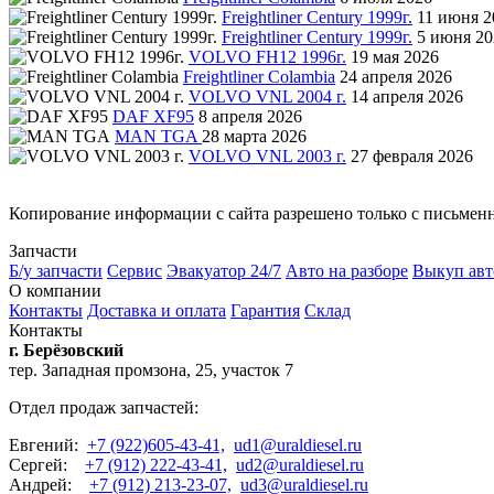
Freightliner Century 1999г.
11 июня 2
Freightliner Century 1999г.
5 июня 20
VOLVO FH12 1996г.
19 мая 2026
Freightliner Colambia
24 апреля 2026
VOLVO VNL 2004 г.
14 апреля 2026
DAF XF95
8 апреля 2026
MAN TGA
28 марта 2026
VOLVO VNL 2003 г.
27 февраля 2026
Копирование информации с сайта разрешено только с письмен
Запчасти
Б/у запчасти
Сервис
Эвакуатор 24/7
Авто на разборе
Выкуп авт
О компании
Контакты
Доставка и оплата
Гарантия
Склад
Контакты
г. Берёзовский
тер. Западная промзона, 25, участок 7
Отдел продаж запчастей:
Евгений:
+7 (922)605-43-41,
ud1@uraldiesel.ru
Сергей:
+7 (912) 222-43-41,
ud2@uraldiesel.ru
Андрей:
+7 (912) 213-23-07,
ud3@uraldiesel.ru