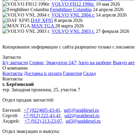
VOLVO FH12 1996г.
19 мая 2026
Freightliner Colambia
24 апреля 2026
VOLVO VNL 2004 г.
14 апреля 2026
DAF XF95
8 апреля 2026
MAN TGA
28 марта 2026
VOLVO VNL 2003 г.
27 февраля 2026
Копирование информации с сайта разрешено только с письмен
Запчасти
Б/у запчасти
Сервис
Эвакуатор 24/7
Авто на разборе
Выкуп авт
О компании
Контакты
Доставка и оплата
Гарантия
Склад
Контакты
г. Берёзовский
тер. Западная промзона, 25, участок 7
Отдел продаж запчастей:
Евгений:
+7 (922)605-43-41,
ud1@uraldiesel.ru
Сергей:
+7 (912) 222-43-41,
ud2@uraldiesel.ru
Андрей:
+7 (912) 213-23-07,
ud3@uraldiesel.ru
Отдел эвакуации и выкупа: