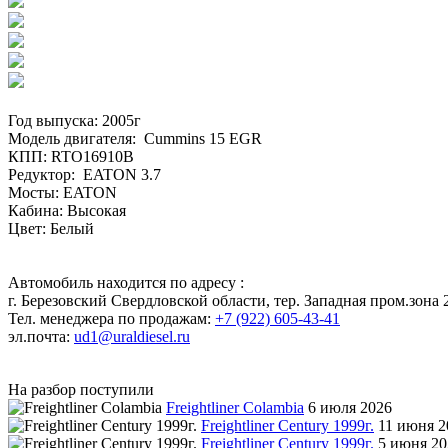
Год выпуска: 2005г
Модель двигателя: Cummins 15 EGR
КПП: RTO16910B
Редуктор: EATON 3.7
Мосты: EATON
Кабина: Высокая
Цвет: Белый
Автомобиль находится по адресу :
г. Березовский Свердловской области, тер. Западная пром.зона 2
Тел. менеджера по продажам:
+7 (922) 605-43-41
эл.почта:
ud1@uraldiesel.ru
На разбор поступили
Freightliner Colambia
6 июля 2026
Freightliner Century 1999г.
11 июня 2
Freightliner Century 1999г.
5 июня 20