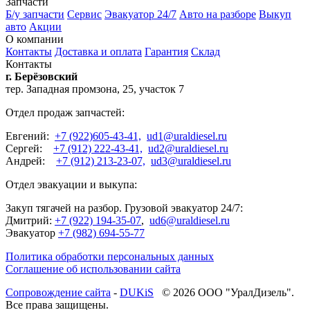
Запчасти
Б/у запчасти
Сервис
Эвакуатор 24/7
Авто на разборе
Выкуп
авто
Акции
О компании
Контакты
Доставка и оплата
Гарантия
Склад
Контакты
г. Берёзовский
тер. Западная промзона, 25, участок 7
Отдел продаж запчастей:
Евгений:
+7 (922)605-43-41,
ud1@uraldiesel.ru
Сергей:
+7 (912) 222-43-41,
ud2@uraldiesel.ru
Андрей:
+7 (912) 213-23-07,
ud3@uraldiesel.ru
Отдел эвакуации и выкупа:
Закуп тягачей на разбор. Грузовой эвакуатор 24/7:
Дмитрий:
+7 (922) 194-35-07
,
ud6@uraldiesel.ru
Эвакуатор
+7 (982) 694-55-77
Политика обработки персональных данных
Соглашение об использовании сайта
Cопровождение сайта
-
DUKiS
© 2026 ООО "УралДизель".
Все права защищены.