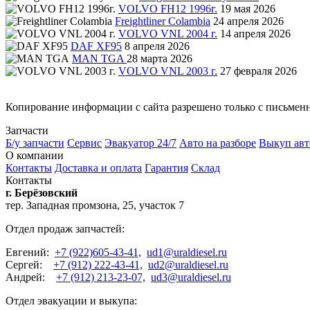
VOLVO FH12 1996г.
19 мая 2026
Freightliner Colambia
24 апреля 2026
VOLVO VNL 2004 г.
14 апреля 2026
DAF XF95
8 апреля 2026
MAN TGA
28 марта 2026
VOLVO VNL 2003 г.
27 февраля 2026
Копирование информации с сайта разрешено только с письмен
Запчасти
Б/у запчасти
Сервис
Эвакуатор 24/7
Авто на разборе
Выкуп авт
О компании
Контакты
Доставка и оплата
Гарантия
Склад
Контакты
г. Берёзовский
тер. Западная промзона, 25, участок 7
Отдел продаж запчастей:
Евгений:
+7 (922)605-43-41,
ud1@uraldiesel.ru
Сергей:
+7 (912) 222-43-41,
ud2@uraldiesel.ru
Андрей:
+7 (912) 213-23-07,
ud3@uraldiesel.ru
Отдел эвакуации и выкупа: