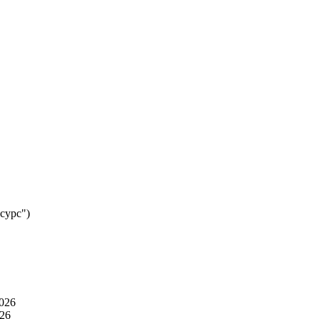
есурс")
026
26