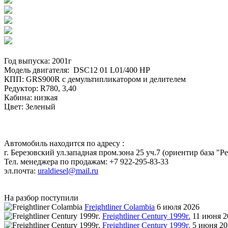
Год выпуска: 2001г
Модель двигателя: DSC12 01 L01/400 HP
КПП: GRS900R с демультипликатором и делителем
Редуктор: R780, 3,40
Кабина: низкая
Цвет: Зеленый
Автомобиль находится по адресу :
г. Березовский ул.западная пром.зона 25 уч.7 (ориентир база "Р
Тел. менеджера по продажам: +7 922-295-83-33
эл.почта:
uraldiesel@mail.ru
На разбор поступили
Freightliner Colambia
6 июля 2026
Freightliner Century 1999г.
11 июня 2
Freightliner Century 1999г.
5 июня 20