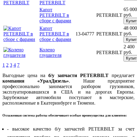
PETERBILT
65 000
Капот
руб.
PETERBILT в
PETERBILT
сборе с фарами
Купит
48 000
Капот
руб.
PETERBILT в
13-04777
PETERBILT
сборе с фарами
Купит
2 400
Колено
руб.
PETERBILT
глушителя
Купит
1
2
3
4
7
Выгодные цена на
б/у запчасти PETERBILT
предлагает
компания «УралДизель»
. Наше предприятие
профессионально занимается разбором грузовиков,
эксплуатировавшихся в США и на дорогах Европы.
Зарубежные автомобили поступают в мастерские,
расположенные в Екатеринбурге и Тюмени.
Отлаженная система работы обеспечивает особые преимущества для клиентов:
- высокое качество б/у запчастей PETERBILT за счет