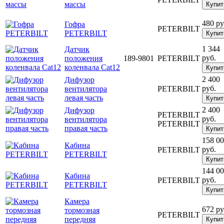
массы
Купит
480 ру
Гофра
PETERBILT
PETERBILT
Купит
1 344
Датчик
руб.
положения
189-9801
PETERBILT
коленвала Сat12
Купит
2 400
Дифузор
руб.
вентилятора
PETERBILT
левая часть
Купит
2 400
Дифузор
PETERBILT
руб.
вентилятора
PETERBILT
правая часть
Купит
158 0
Кабина
руб.
PETERBILT
PETERBILT
Купит
144 0
Кабина
руб.
PETERBILT
PETERBILT
Купит
Камера
672 ру
тормозная
PETERBILT
передняя
Купит