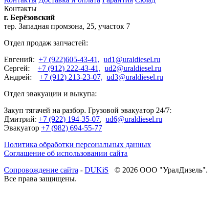
Контакты
г. Берёзовский
тер. Западная промзона, 25, участок 7
Отдел продаж запчастей:
Евгений:
+7 (922)605-43-41,
ud1@uraldiesel.ru
Сергей:
+7 (912) 222-43-41,
ud2@uraldiesel.ru
Андрей:
+7 (912) 213-23-07,
ud3@uraldiesel.ru
Отдел эвакуации и выкупа:
Закуп тягачей на разбор. Грузовой эвакуатор 24/7:
Дмитрий:
+7 (922) 194-35-07
,
ud6@uraldiesel.ru
Эвакуатор
+7 (982) 694-55-77
Политика обработки персональных данных
Соглашение об использовании сайта
Cопровождение сайта
-
DUKiS
© 2026 ООО "УралДизель".
Все права защищены.