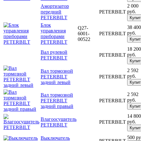
2 000
Амортизатор
руб.
передний
PETERBILT
PETERBILT
Купит
Блок
38 400
Q27-
управления
руб.
6001-
PETERBILT
приборами
00522
Купит
PETERBILT
18 200
Вал рулевой
руб.
PETERBILT
PETERBILT
Купит
2 592
Вал тормозной
руб.
PETERBILT
PETERBILT
задний левый
Купит
2 592
Вал тормозной
руб.
PETERBILT
PETERBILT
задний правый
Купит
14 800
Влагоосушитель
руб.
PETERBILT
PETERBILT
Купит
500 ру
Выключатель
PETERBILT