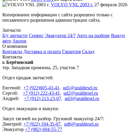
VOLVO VNL 2003 г.
27 февраля 2026
Копирование информации с сайта разрешено только с
письменного разрешения администрации сайта.
Запчасти
Б/у запчасти
Сервис
Эвакуатор 24/7
Авто на разборе
Выкуп
авто
Акции
О компании
Контакты
Доставка и оплата
Гарантия
Склад
Контакты
г. Берёзовский
тер. Западная промзона, 25, участок 7
Отдел продаж запчастей:
Евгений:
+7 (922)605-43-41,
ud1@uraldiesel.ru
Сергей:
+7 (912) 222-43-41,
ud2@uraldiesel.ru
Андрей:
+7 (912) 213-23-07,
ud3@uraldiesel.ru
Отдел эвакуации и выкупа:
Закуп тягачей на разбор. Грузовой эвакуатор 24/7:
Дмитрий:
+7 (922) 194-35-07
,
ud6@uraldiesel.ru
Эвакуатор
+7 (982) 694-55-77