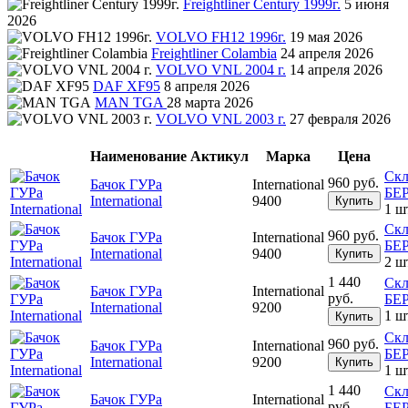
Freightliner Century 1999г.
5 июня
2026
VOLVO FH12 1996г.
19 мая 2026
Freightliner Colambia
24 апреля 2026
VOLVO VNL 2004 г.
14 апреля 2026
DAF XF95
8 апреля 2026
MAN TGA
28 марта 2026
VOLVO VNL 2003 г.
27 февраля 2026
Наименование
Актикул
Марка
Цена
Скл
960 руб.
Бачок ГУРа
International
БЕ
International
9400
Купить
1 ш
Скл
960 руб.
Бачок ГУРа
International
БЕ
International
9400
Купить
2 ш
1 440
Скл
Бачок ГУРа
International
руб.
БЕ
International
9200
1 ш
Купить
Скл
960 руб.
Бачок ГУРа
International
БЕ
International
9200
Купить
1 ш
1 440
Скл
Бачок ГУРа
International
руб.
БЕ