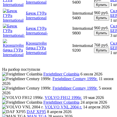
International
9400
1 ш
Купить
Скл
960 руб.
Бачок ГУРа
International
БЕ
International
9400
Купить
1 ш
Скл
960 руб.
Бачок ГУРа
International
БЕ
International-
9800
Купить
3 ш
Кронштейн
Скл
768 руб.
International
бачка ГУРа
БЕ
9200
Купить
International
1 ш
На разбор поступили
Freightliner Colambia
6 июля 2026
Freightliner Century 1999г.
11 июня
2026
Freightliner Century 1999г.
5 июня
2026
VOLVO FH12 1996г.
19 мая 2026
Freightliner Colambia
24 апреля 2026
VOLVO VNL 2004 г.
14 апреля 2026
DAF XF95
8 апреля 2026
MAN TGA
28 марта 2026