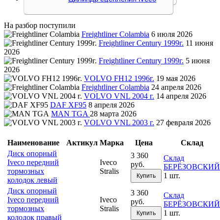
На разбор поступили
Freightliner Colambia
6 июля 2026
Freightliner Century 1999г.
11 июня
2026
Freightliner Century 1999г.
5 июня
2026
VOLVO FH12 1996г.
19 мая 2026
Freightliner Colambia
24 апреля 2026
VOLVO VNL 2004 г.
14 апреля 2026
DAF XF95
8 апреля 2026
MAN TGA
28 марта 2026
VOLVO VNL 2003 г.
27 февраля 2026
Наименование
Актикул
Марка
Цена
Склад
Диск опорный
3 360
Склад
Iveco передний
Iveco
руб.
БЕРЁЗОВСКИЙ
тормозных
Stralis
1 шт.
Купить
колодок левый
Диск опорный
3 360
Склад
Iveco передний
Iveco
руб.
БЕРЁЗОВСКИЙ
тормозных
Stralis
1 шт.
Купить
колодок правый