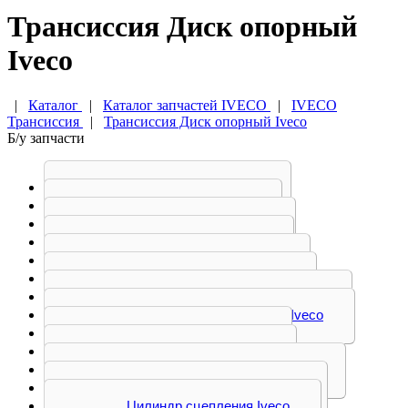
Трансиссия Диск опорный
Iveco
|
Каталог
|
Каталог запчастей IVECO
|
IVECO
Трансиссия
|
Трансиссия Диск опорный Iveco
Б/у запчасти
Вал карданный Iveco
Диск опорный Iveco
Диск сцепления Iveco
Диск тормозной Iveco
Камера тормозная Iveco
Корзина сцепления Iveco
Коробка передач (АКПП) Iveco
Коробка передач (МКПП) Iveco
ПГУ сцепления Iveco
Полуось задняя Iveco
Редуктор моста заднего Iveco
Тяга выбора передач Iveco
Цилиндр сцепления Iveco