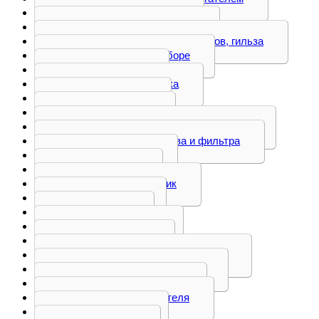
Блок цилиндров
Болт, вилка, втулка
Головка блока цилиндров, гильза
Двигатель в сборе
Демпфер
Кожух маховика
Коленвал
Коллектор
Коромысло клапана, форсунки
Корпус подогрева и фильтра
Кронштейн
Крышка
Маслозаборник
Маховик
Насос
Натяжитель
Опора оси
Ось коромысел и рокеров
Перемычка клапанов
Плита двигателя
Поддон двигателя
Поршень