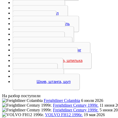
Привод
Проставка
Распредвал
Рокер
Ролик натяжитель
Сепаратор
Теплообменник
Толкатель
Тормоз горный
Трубка, патрубок, шланг
Турбокомпрессор
Фланец, шайба, шпилька
Форсунка
Шатун
Шестерня
Шкив, штанга, щуп
На разбор поступили
Freightliner Colambia
6 июля 2026
Freightliner Century 1999г.
11 июня 2
Freightliner Century 1999г.
5 июня 20
VOLVO FH12 1996г.
19 мая 2026