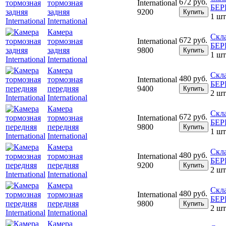
672 руб.
тормозная
International
БЕ
задняя
9200
Купить
1 шт
International
Камера
Скл
672 руб.
тормозная
International
БЕ
задняя
9800
Купить
1 шт
International
Камера
Скл
480 руб.
тормозная
International
БЕ
передняя
9400
Купить
2 шт
International
Камера
Скл
672 руб.
тормозная
International
БЕ
передняя
9800
Купить
1 шт
International
Камера
Скл
480 руб.
тормозная
International
БЕ
передняя
9200
Купить
2 шт
International
Камера
Скл
480 руб.
тормозная
International
БЕ
передняя
9800
Купить
2 шт
International
Камера