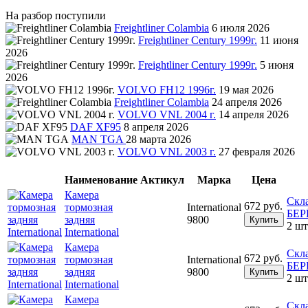
На разбор поступили
Freightliner Colambia
6 июля 2026
Freightliner Century 1999г.
11 июня
2026
Freightliner Century 1999г.
5 июня
2026
VOLVO FH12 1996г.
19 мая 2026
Freightliner Colambia
24 апреля 2026
VOLVO VNL 2004 г.
14 апреля 2026
DAF XF95
8 апреля 2026
MAN TGA
28 марта 2026
VOLVO VNL 2003 г.
27 февраля 2026
Наименование
Актикул
Марка
Цена
Камера
Скл
672 руб.
тормозная
International
БЕ
задняя
9800
Купить
2 шт
International
Камера
Скл
672 руб.
тормозная
International
БЕ
задняя
9800
Купить
2 шт
International
Камера
Скл