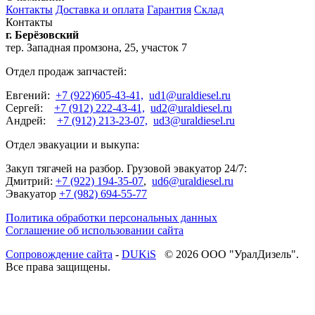
Контакты
Доставка и оплата
Гарантия
Склад
Контакты
г. Берёзовский
тер. Западная промзона, 25, участок 7
Отдел продаж запчастей:
Евгений:
+7 (922)605-43-41,
ud1@uraldiesel.ru
Сергей:
+7 (912) 222-43-41,
ud2@uraldiesel.ru
Андрей:
+7 (912) 213-23-07,
ud3@uraldiesel.ru
Отдел эвакуации и выкупа:
Закуп тягачей на разбор. Грузовой эвакуатор 24/7:
Дмитрий:
+7 (922) 194-35-07
,
ud6@uraldiesel.ru
Эвакуатор
+7 (982) 694-55-77
Политика обработки персональных данных
Соглашение об использовании сайта
Cопровождение сайта
-
DUKiS
© 2026 ООО "УралДизель".
Все права защищены.