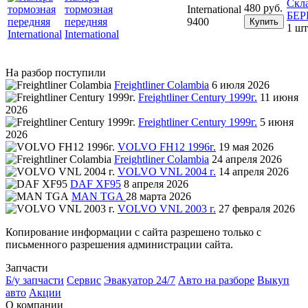
Скл
480 руб.
тормозная
International
БЕ
передняя
9400
Купить
1 шт
International
На разбор поступили
Freightliner Colambia
6 июля 2026
Freightliner Century 1999г.
11 июня
2026
Freightliner Century 1999г.
5 июня
2026
VOLVO FH12 1996г.
19 мая 2026
Freightliner Colambia
24 апреля 2026
VOLVO VNL 2004 г.
14 апреля 2026
DAF XF95
8 апреля 2026
MAN TGA
28 марта 2026
VOLVO VNL 2003 г.
27 февраля 2026
Копирование информации с сайта разрешено только с
письменного разрешения администрации сайта.
Запчасти
Б/у запчасти
Сервис
Эвакуатор 24/7
Авто на разборе
Выкуп
авто
Акции
О компании