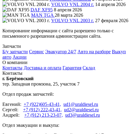
VOLVO VNL 2004 г.
14 апреля 2026
DAF XF95
8 апреля 2026
MAN TGA
28 марта 2026
VOLVO VNL 2003 г.
27 февраля 2026
Копирование информации с сайта разрешено только с
письменного разрешения администрации сайта.
Запчасти
Б/у запчасти
Сервис
Эвакуатор 24/7
Авто на разборе
Выкуп
авто
Акции
О компании
Контакты
Доставка и оплата
Гарантия
Склад
Контакты
г. Берёзовский
тер. Западная промзона, 25, участок 7
Отдел продаж запчастей:
Евгений:
+7 (922)605-43-41,
ud1@uraldiesel.ru
Сергей:
+7 (912) 222-43-41,
ud2@uraldiesel.ru
Андрей:
+7 (912) 213-23-07,
ud3@uraldiesel.ru
Отдел эвакуации и выкупа: