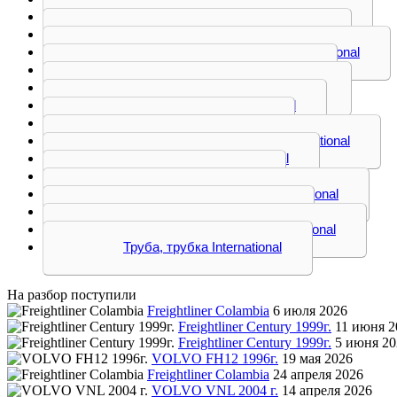
Диффузор вентилятора International
Коллектор впускной International
Компрессор кондиционера International
Корпус отопителя International
Корпус термостатов International
Корпус фильтра International
Кронштейн International
Крыльчатка вентилятора International
Насос водяной International
Патрубок International
Площадка охлаждения International
Пневмомуфта International
Радиатор интеркулера International
Труба, трубка International
На разбор поступили
Freightliner Colambia
6 июля 2026
Freightliner Century 1999г.
11 июня 2
Freightliner Century 1999г.
5 июня 20
VOLVO FH12 1996г.
19 мая 2026
Freightliner Colambia
24 апреля 2026
VOLVO VNL 2004 г.
14 апреля 2026