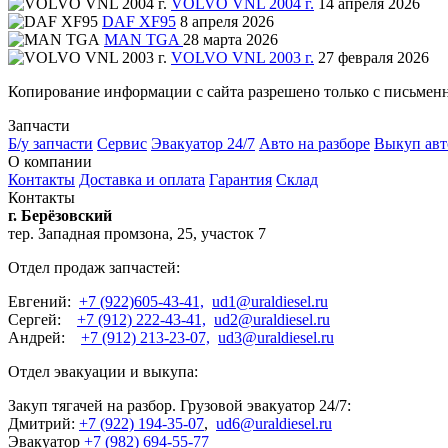
VOLVO VNL 2004 г.
14 апреля 2026
DAF XF95
8 апреля 2026
MAN TGA
28 марта 2026
VOLVO VNL 2003 г.
27 февраля 2026
Копирование информации с сайта разрешено только с письмен
Запчасти
Б/у запчасти
Сервис
Эвакуатор 24/7
Авто на разборе
Выкуп авт
О компании
Контакты
Доставка и оплата
Гарантия
Склад
Контакты
г. Берёзовский
тер. Западная промзона, 25, участок 7
Отдел продаж запчастей:
Евгений:
+7 (922)605-43-41,
ud1@uraldiesel.ru
Сергей:
+7 (912) 222-43-41,
ud2@uraldiesel.ru
Андрей:
+7 (912) 213-23-07,
ud3@uraldiesel.ru
Отдел эвакуации и выкупа:
Закуп тягачей на разбор. Грузовой эвакуатор 24/7:
Дмитрий:
+7 (922) 194-35-07
,
ud6@uraldiesel.ru
Эвакуатор
+7 (982) 694-55-77