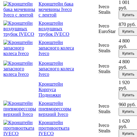
1 001
Кронштейн бака
Iveco
руб.
мочевины Iveco
Stralis
с лентой
Купить
Кронштейн
870 руб.
Iveco
воздушных
EuroStar
Купить
трубок IVECO
4 800
Кронштейн
Iveco
руб.
запасного колеса
Stralis
Iveco
Купить
4 800
Кронштейн
Iveco
руб.
запасного колеса
Stralis
Iveco
Купить
1 920
Кронштейн
руб.
Корпуса
Подножки
Купить
Кронштейн
960 руб.
Iveco
пневморессоры
Stralis
Купить
верхний Iveco
1 620
Кронштейн
Iveco
руб.
противоотката
Stralis
IVECO
Купить