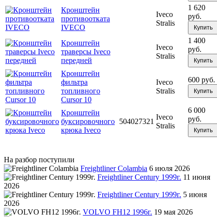
1 620
Кронштейн
Iveco
руб.
противоотката
Stralis
IVECO
Купить
1 400
Кронштейн
Iveco
руб.
траверсы Iveco
Stralis
передней
Купить
Кронштейн
600 руб.
фильтра
Iveco
топливного
Stralis
Купить
Cursor 10
6 000
Кронштейн
Iveco
руб.
буксировочного
504027321
Stralis
крюка Iveco
Купить
На разбор поступили
Freightliner Colambia
6 июля 2026
Freightliner Century 1999г.
11 июня
2026
Freightliner Century 1999г.
5 июня
2026
VOLVO FH12 1996г.
19 мая 2026