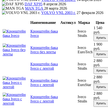
DAF XF95
8 апреля 2026
MAN TGA
28 марта 2026
VOLVO VNL 2003 г.
27 февраля 2026
Наименование
Актикул
Марка
Цена
1 540
Кронштейн бака
Iveco
руб.
Iveco
Stralis
Купить
1 900
Кронштейн бака
Iveco
руб.
Iveco без ленты
EuroTech
Купить
2 880
Кронштейн бака
Iveco
руб.
Iveco с лентой
Stralis
Купить
2 880
Кронштейн бака
Iveco
руб.
Iveco с лентой
EuroStar
Купить
2 880
Кронштейн бака
Iveco
руб.
Iveco с лентой
Stralis
Купить