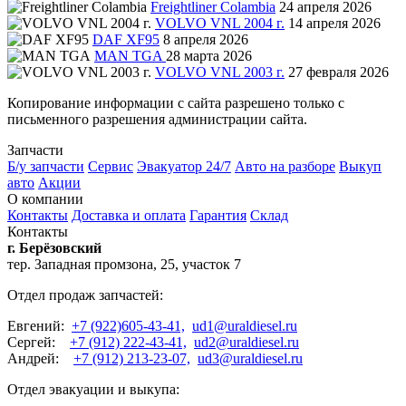
Freightliner Colambia
24 апреля 2026
VOLVO VNL 2004 г.
14 апреля 2026
DAF XF95
8 апреля 2026
MAN TGA
28 марта 2026
VOLVO VNL 2003 г.
27 февраля 2026
Копирование информации с сайта разрешено только с
письменного разрешения администрации сайта.
Запчасти
Б/у запчасти
Сервис
Эвакуатор 24/7
Авто на разборе
Выкуп
авто
Акции
О компании
Контакты
Доставка и оплата
Гарантия
Склад
Контакты
г. Берёзовский
тер. Западная промзона, 25, участок 7
Отдел продаж запчастей:
Евгений:
+7 (922)605-43-41,
ud1@uraldiesel.ru
Сергей:
+7 (912) 222-43-41,
ud2@uraldiesel.ru
Андрей:
+7 (912) 213-23-07,
ud3@uraldiesel.ru
Отдел эвакуации и выкупа: