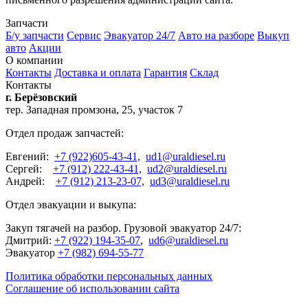
Запчасти
Б/у запчасти
Сервис
Эвакуатор 24/7
Авто на разборе
Выкуп
авто
Акции
О компании
Контакты
Доставка и оплата
Гарантия
Склад
Контакты
г. Берёзовский
тер. Западная промзона, 25, участок 7
Отдел продаж запчастей:
Евгений:
+7 (922)605-43-41,
ud1@uraldiesel.ru
Сергей:
+7 (912) 222-43-41,
ud2@uraldiesel.ru
Андрей:
+7 (912) 213-23-07,
ud3@uraldiesel.ru
Отдел эвакуации и выкупа:
Закуп тягачей на разбор. Грузовой эвакуатор 24/7:
Дмитрий:
+7 (922) 194-35-07
,
ud6@uraldiesel.ru
Эвакуатор
+7 (982) 694-55-77
Политика обработки персональных данных
Соглашение об использовании сайта