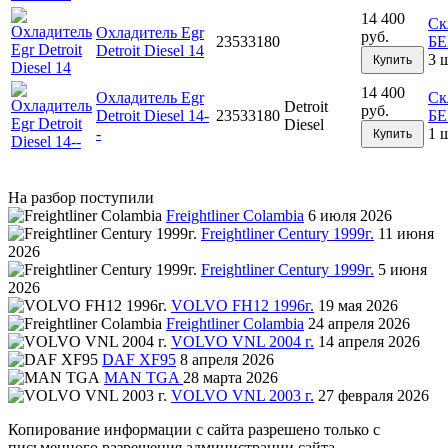
14 400
Ск
Охладитель Egr
руб.
23533180
Б
Detroit Diesel 14
3 
Купить
14 400
Охладитель Egr
Ск
Detroit
руб.
Detroit Diesel 14-
23533180
Б
Diesel
-
1 
Купить
На разбор поступили
Freightliner Colambia
6 июля 2026
Freightliner Century 1999г.
11 июня
2026
Freightliner Century 1999г.
5 июня
2026
VOLVO FH12 1996г.
19 мая 2026
Freightliner Colambia
24 апреля 2026
VOLVO VNL 2004 г.
14 апреля 2026
DAF XF95
8 апреля 2026
MAN TGA
28 марта 2026
VOLVO VNL 2003 г.
27 февраля 2026
Копирование информации с сайта разрешено только с
письменного разрешения администрации сайта.