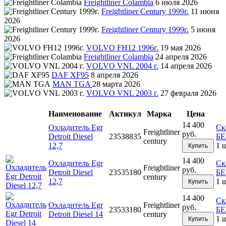
Freightliner Colambia
6 июля 2026
Freightliner Century 1999г.
11 июня
2026
Freightliner Century 1999г.
5 июня
2026
VOLVO FH12 1996г.
19 мая 2026
Freightliner Colambia
24 апреля 2026
VOLVO VNL 2004 г.
14 апреля 2026
DAF XF95
8 апреля 2026
MAN TGA
28 марта 2026
VOLVO VNL 2003 г.
27 февраля 2026
Наименование
Актикул
Марка
Цена
14 400
Охладитель Egr
Ск
Freightliner
руб.
Detroit Diesel
23538835
Б
century
12,7
1 
Купить
14 400
Охладитель Egr
Ск
Freightliner
руб.
Detroit Diesel
23535180
Б
century
12,7
1 
Купить
14 400
Ск
Охладитель Egr
Freightliner
руб.
23533180
Б
Detroit Diesel 14
century
1 
Купить