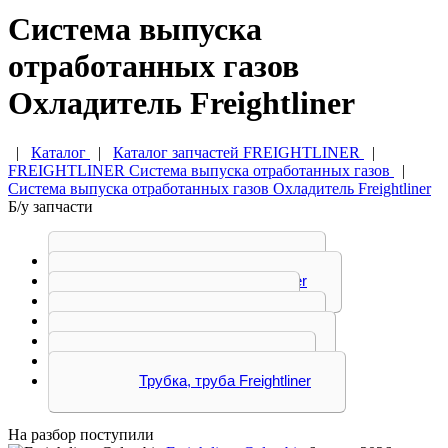
Система выпуска
отработанных газов
Охладитель Freightliner
|
Каталог
|
Каталог запчастей FREIGHTLINER
|
FREIGHTLINER Система выпуска отработанных газов
|
Система выпуска отработанных газов Охладитель Freightliner
Б/у запчасти
Глушитель Freightliner
Гофра, хомут Freightliner
Клапан Freightliner
Кронштейн Freightliner
Охладитель Freightliner
Патрубок Freightliner
Трубка, труба Freightliner
На разбор поступили