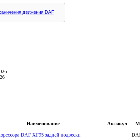
граничения движения DAF
026
26
Наименование
Актикул
М
орессора DAF XF95 задней подвески
DA