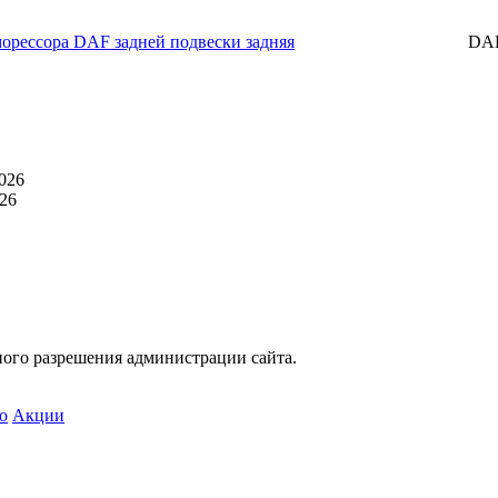
орессора DAF задней подвески задняя
DA
026
26
ного разрешения администрации сайта.
о
Акции