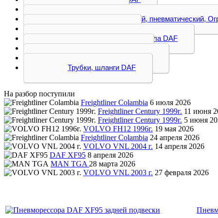
Змеевик DAF
Клапан ускорительный, пневматический, О
Компрессор DAF
Кран защиный, уровня пола DAF
Пневморессора DAF
Ресивер воздушный DAF
Трубки, шланги DAF
На разбор поступили
Freightliner Colambia
6 июля 2026
Freightliner Century 1999г.
11 июня 2
Freightliner Century 1999г.
5 июня 20
VOLVO FH12 1996г.
19 мая 2026
Freightliner Colambia
24 апреля 2026
VOLVO VNL 2004 г.
14 апреля 2026
DAF XF95
8 апреля 2026
MAN TGA
28 марта 2026
VOLVO VNL 2003 г.
27 февраля 2026
Пневм