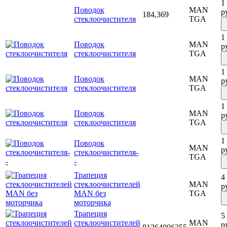
1
Поводок
MAN
р
184,369
стеклоочистителя
TGA
1
Поводок
MAN
р
стеклоочистителя
TGA
1
Поводок
MAN
р
стеклоочистителя
TGA
1
Поводок
MAN
р
стеклоочистителя
TGA
1
Поводок
MAN
р
стеклоочистителя-
TGA
-
Трапеция
4
стеклоочистителей
MAN
р
MAN без
TGA
моторчика
Трапеция
5
стеклоочистителей
MAN
р