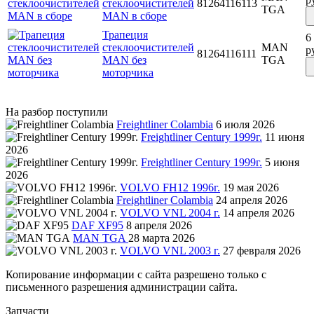
стеклоочистителей
81264116113
TGA
MAN в сборе
Трапеция
6
стеклоочистителей
MAN
р
81264116111
MAN без
TGA
моторчика
На разбор поступили
Freightliner Colambia
6 июля 2026
Freightliner Century 1999г.
11 июня
2026
Freightliner Century 1999г.
5 июня
2026
VOLVO FH12 1996г.
19 мая 2026
Freightliner Colambia
24 апреля 2026
VOLVO VNL 2004 г.
14 апреля 2026
DAF XF95
8 апреля 2026
MAN TGA
28 марта 2026
VOLVO VNL 2003 г.
27 февраля 2026
Копирование информации с сайта разрешено только с
письменного разрешения администрации сайта.
Запчасти