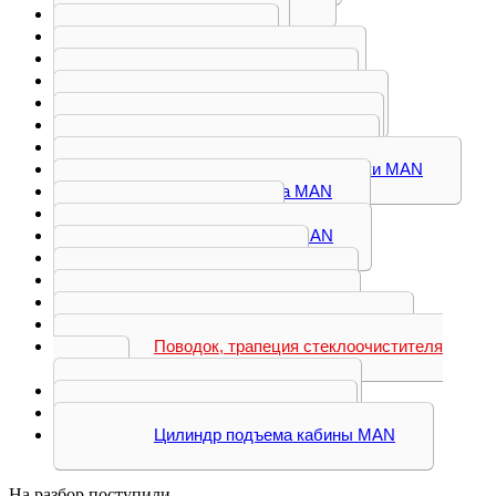
Кабина MAN
Капот MAN
Корпус подножки MAN
Корпус фильтра MAN
Кронштейн бампера MAN
Кронштейн зеркаля MAN
Кронштейн кабины MAN
Кронштейн корпуса подножки MAN
Кронштейн крыла MAN
Крыло MAN
Крышка бардачка MAN
Накладка MAN
Накладка двери MAN
Накладка крыла MAN
Насос подъема кабины MAN
Поводок, трапеция стеклоочистителя
MAN
Спойлер кабины MAN
Торсион кабины MAN
Цилиндр подъема кабины MAN
На разбор поступили