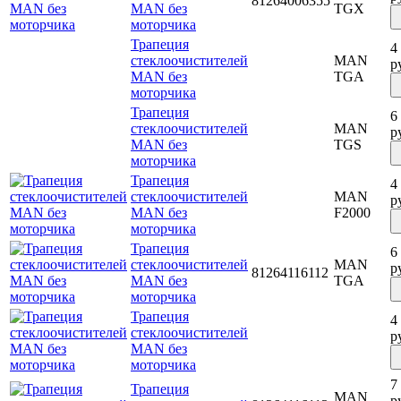
81264006355
MAN без
TGX
моторчика
Трапеция
4
стеклоочистителей
MAN
р
MAN без
TGA
моторчика
Трапеция
6
стеклоочистителей
MAN
р
MAN без
TGS
моторчика
Трапеция
4
стеклоочистителей
MAN
р
MAN без
F2000
моторчика
Трапеция
6
стеклоочистителей
MAN
р
81264116112
MAN без
TGA
моторчика
Трапеция
4
стеклоочистителей
р
MAN без
моторчика
7
Трапеция
MAN
р