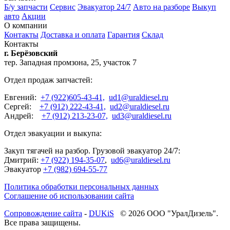
Б/у запчасти
Сервис
Эвакуатор 24/7
Авто на разборе
Выкуп
авто
Акции
О компании
Контакты
Доставка и оплата
Гарантия
Склад
Контакты
г. Берёзовский
тер. Западная промзона, 25, участок 7
Отдел продаж запчастей:
Евгений:
+7 (922)605-43-41,
ud1@uraldiesel.ru
Сергей:
+7 (912) 222-43-41,
ud2@uraldiesel.ru
Андрей:
+7 (912) 213-23-07,
ud3@uraldiesel.ru
Отдел эвакуации и выкупа:
Закуп тягачей на разбор. Грузовой эвакуатор 24/7:
Дмитрий:
+7 (922) 194-35-07
,
ud6@uraldiesel.ru
Эвакуатор
+7 (982) 694-55-77
Политика обработки персональных данных
Соглашение об использовании сайта
Cопровождение сайта
-
DUKiS
© 2026 ООО "УралДизель".
Все права защищены.