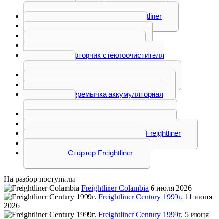
Freightliner
Замок зажигания Freightliner
Кабель Freightliner
Клавиша Freightliner
Кнопка Freightliner
Моторчик стеклоочистителя
Freightliner
Панель приборов Freightliner
Переключатель Freightliner
Перемычка аккумуляторная
Freightliner
Привод силовой Freightliner
Проводка (коса) Freightliner
Реле, реостат, розетка Freightliner
Сигнал Freightliner
Стартер Freightliner
На разбор поступили
Freightliner Colambia
6 июля 2026
Freightliner Century 1999г.
11 июня
2026
Freightliner Century 1999г.
5 июня