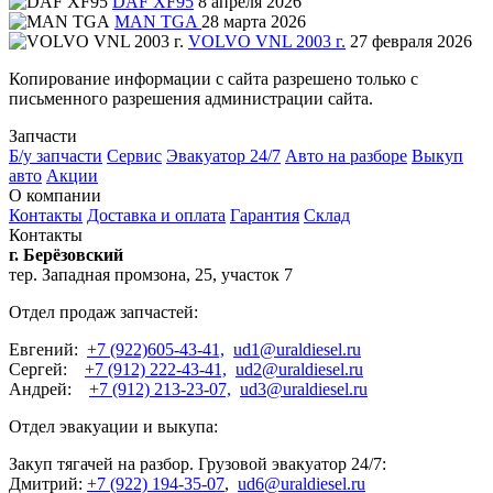
DAF XF95
8 апреля 2026
MAN TGA
28 марта 2026
VOLVO VNL 2003 г.
27 февраля 2026
Копирование информации с сайта разрешено только с
письменного разрешения администрации сайта.
Запчасти
Б/у запчасти
Сервис
Эвакуатор 24/7
Авто на разборе
Выкуп
авто
Акции
О компании
Контакты
Доставка и оплата
Гарантия
Склад
Контакты
г. Берёзовский
тер. Западная промзона, 25, участок 7
Отдел продаж запчастей:
Евгений:
+7 (922)605-43-41,
ud1@uraldiesel.ru
Сергей:
+7 (912) 222-43-41,
ud2@uraldiesel.ru
Андрей:
+7 (912) 213-23-07,
ud3@uraldiesel.ru
Отдел эвакуации и выкупа:
Закуп тягачей на разбор. Грузовой эвакуатор 24/7:
Дмитрий:
+7 (922) 194-35-07
,
ud6@uraldiesel.ru