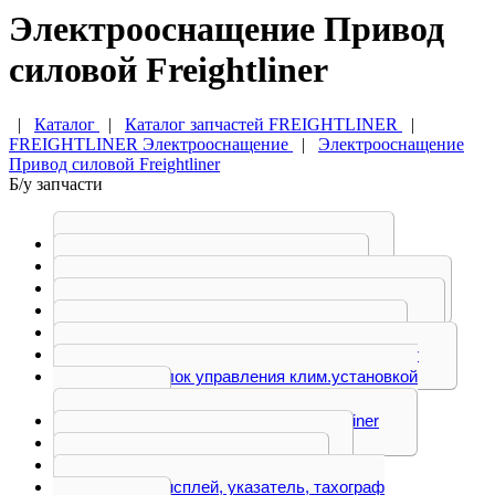
Электрооснащение Привод
силовой Freightliner
|
Каталог
|
Каталог запчастей FREIGHTLINER
|
FREIGHTLINER Электрооснащение
|
Электрооснащение
Привод силовой Freightliner
Б/у запчасти
Актуатор замка Freightliner
Блок кнопок Freightliner
Блок предохранителей Freightliner
Блок управления ABS Freightliner
Блок управления Freightliner
Блок управления АКПП Freightliner
Блок управления клим.установкой
Freightliner
Блок электронный Freightliner
Генератор Freightliner
Датчик Freightliner
Дисплей, указатель, тахограф