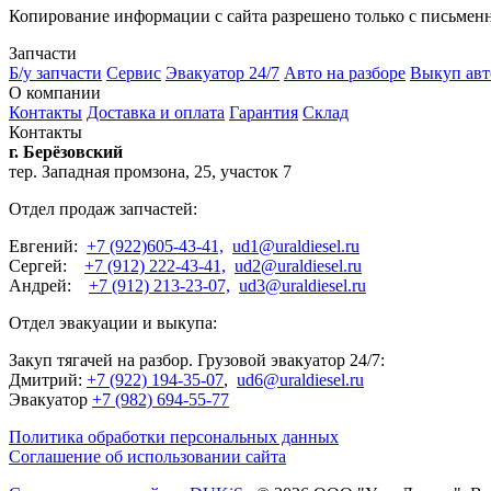
Копирование информации с сайта разрешено только с письмен
Запчасти
Б/у запчасти
Сервис
Эвакуатор 24/7
Авто на разборе
Выкуп авт
О компании
Контакты
Доставка и оплата
Гарантия
Склад
Контакты
г. Берёзовский
тер. Западная промзона, 25, участок 7
Отдел продаж запчастей:
Евгений:
+7 (922)605-43-41,
ud1@uraldiesel.ru
Сергей:
+7 (912) 222-43-41,
ud2@uraldiesel.ru
Андрей:
+7 (912) 213-23-07,
ud3@uraldiesel.ru
Отдел эвакуации и выкупа:
Закуп тягачей на разбор. Грузовой эвакуатор 24/7:
Дмитрий:
+7 (922) 194-35-07
,
ud6@uraldiesel.ru
Эвакуатор
+7 (982) 694-55-77
Политика обработки персональных данных
Соглашение об использовании сайта