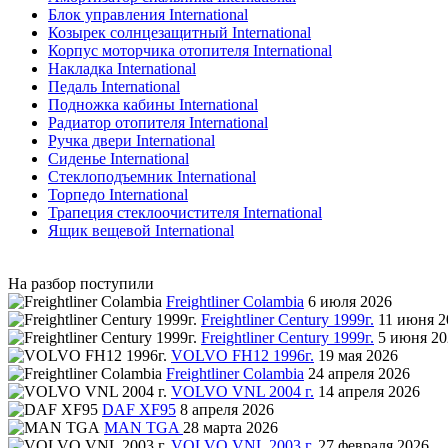
Блок управления International
Козырек солнцезащитный International
Корпус моторчика отопителя International
Накладка International
Педаль International
Подножка кабины International
Радиатор отопителя International
Ручка двери International
Сиденье International
Стеклоподъемник International
Торпедо International
Трапеция стеклоочистителя International
Ящик вещевой International
На разбор поступили
Freightliner Colambia
6 июля 2026
Freightliner Century 1999г.
11 июня 2
Freightliner Century 1999г.
5 июня 20
VOLVO FH12 1996г.
19 мая 2026
Freightliner Colambia
24 апреля 2026
VOLVO VNL 2004 г.
14 апреля 2026
DAF XF95
8 апреля 2026
MAN TGA
28 марта 2026
VOLVO VNL 2003 г.
27 февраля 2026