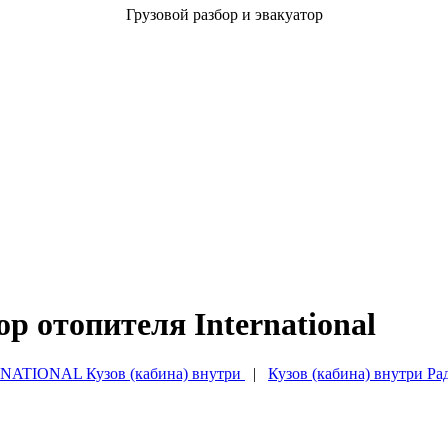
Грузовой разбор и эвакуатор
р отопителя International
NATIONAL Кузов (кабина) внутри
|
Кузов (кабина) внутри Рад