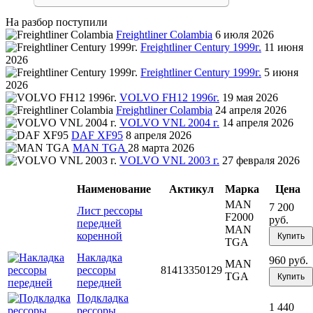
На разбор поступили
Freightliner Colambia
6 июля 2026
Freightliner Century 1999г.
11 июня
2026
Freightliner Century 1999г.
5 июня
2026
VOLVO FH12 1996г.
19 мая 2026
Freightliner Colambia
24 апреля 2026
VOLVO VNL 2004 г.
14 апреля 2026
DAF XF95
8 апреля 2026
MAN TGA
28 марта 2026
VOLVO VNL 2003 г.
27 февраля 2026
Наименование
Актикул
Марка
Цена
MAN
7 200
Лист рессоры
F2000
руб.
передней
MAN
коренной
Купить
TGA
Накладка
960 руб.
MAN
рессоры
81413350129
TGA
Купить
передней
Подкладка
1 440
рессоры