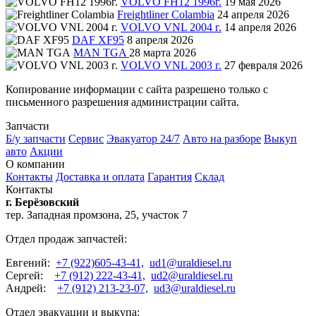
VOLVO FH12 1996г.
19 мая 2026
Freightliner Colambia
24 апреля 2026
VOLVO VNL 2004 г.
14 апреля 2026
DAF XF95
8 апреля 2026
MAN TGA
28 марта 2026
VOLVO VNL 2003 г.
27 февраля 2026
Копирование информации с сайта разрешено только с
письменного разрешения администрации сайта.
Запчасти
Б/у запчасти
Сервис
Эвакуатор 24/7
Авто на разборе
Выкуп
авто
Акции
О компании
Контакты
Доставка и оплата
Гарантия
Склад
Контакты
г. Берёзовский
тер. Западная промзона, 25, участок 7
Отдел продаж запчастей:
Евгений:
+7 (922)605-43-41,
ud1@uraldiesel.ru
Сергей:
+7 (912) 222-43-41,
ud2@uraldiesel.ru
Андрей:
+7 (912) 213-23-07,
ud3@uraldiesel.ru
Отдел эвакуации и выкупа: