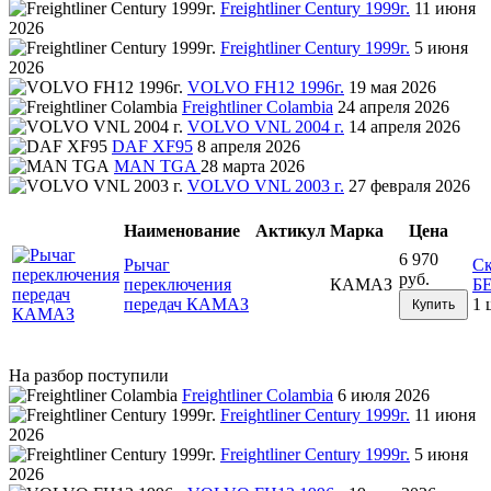
Freightliner Century 1999г.
11 июня
2026
Freightliner Century 1999г.
5 июня
2026
VOLVO FH12 1996г.
19 мая 2026
Freightliner Colambia
24 апреля 2026
VOLVO VNL 2004 г.
14 апреля 2026
DAF XF95
8 апреля 2026
MAN TGA
28 марта 2026
VOLVO VNL 2003 г.
27 февраля 2026
Наименование
Актикул
Марка
Цена
6 970
Рычаг
Ск
руб.
переключения
КАМАЗ
Б
передач КАМАЗ
1 
Купить
На разбор поступили
Freightliner Colambia
6 июля 2026
Freightliner Century 1999г.
11 июня
2026
Freightliner Century 1999г.
5 июня
2026