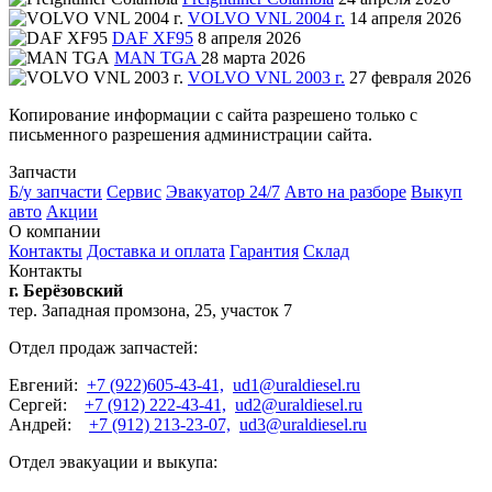
VOLVO VNL 2004 г.
14 апреля 2026
DAF XF95
8 апреля 2026
MAN TGA
28 марта 2026
VOLVO VNL 2003 г.
27 февраля 2026
Копирование информации с сайта разрешено только с
письменного разрешения администрации сайта.
Запчасти
Б/у запчасти
Сервис
Эвакуатор 24/7
Авто на разборе
Выкуп
авто
Акции
О компании
Контакты
Доставка и оплата
Гарантия
Склад
Контакты
г. Берёзовский
тер. Западная промзона, 25, участок 7
Отдел продаж запчастей:
Евгений:
+7 (922)605-43-41,
ud1@uraldiesel.ru
Сергей:
+7 (912) 222-43-41,
ud2@uraldiesel.ru
Андрей:
+7 (912) 213-23-07,
ud3@uraldiesel.ru
Отдел эвакуации и выкупа: