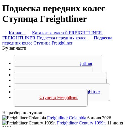
Подвеска передних колес
Ступица Freightliner
|
Каталог
|
Каталог запчастей FREIGHTLINER
|
FREIGHTLINER Подвеска передних колес
|
Подвеска
передних колес Ступица Freightliner
Б/у запчасти
Балка передняя Freightliner
Болт Freightliner
Кронштейн Freightliner
Кулак поворотный Freightliner
Рессора передняя Freightliner
Стремянка рессоры Freightliner
Ступица Freightliner
На разбор поступили
Freightliner Colambia
6 июля 2026
Freightliner Century 1999г.
11 июня