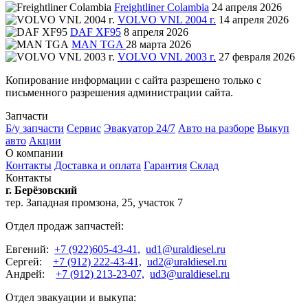
Freightliner Colambia
24 апреля 2026
VOLVO VNL 2004 г.
14 апреля 2026
DAF XF95
8 апреля 2026
MAN TGA
28 марта 2026
VOLVO VNL 2003 г.
27 февраля 2026
Копирование информации с сайта разрешено только с
письменного разрешения администрации сайта.
Запчасти
Б/у запчасти
Сервис
Эвакуатор 24/7
Авто на разборе
Выкуп
авто
Акции
О компании
Контакты
Доставка и оплата
Гарантия
Склад
Контакты
г. Берёзовский
тер. Западная промзона, 25, участок 7
Отдел продаж запчастей:
Евгений:
+7 (922)605-43-41,
ud1@uraldiesel.ru
Сергей:
+7 (912) 222-43-41,
ud2@uraldiesel.ru
Андрей:
+7 (912) 213-23-07,
ud3@uraldiesel.ru
Отдел эвакуации и выкупа: