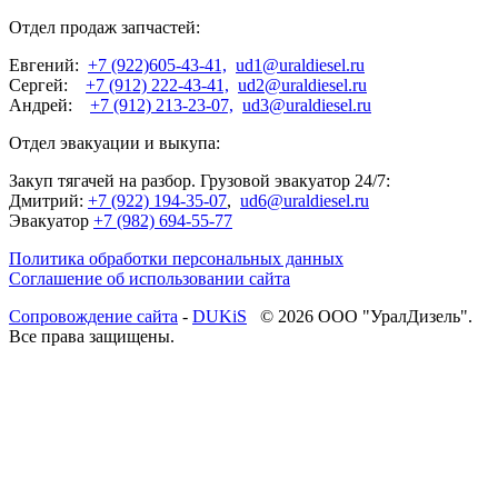
Отдел продаж запчастей:
Евгений:
+7 (922)605-43-41,
ud1@uraldiesel.ru
Сергей:
+7 (912) 222-43-41,
ud2@uraldiesel.ru
Андрей:
+7 (912) 213-23-07,
ud3@uraldiesel.ru
Отдел эвакуации и выкупа:
Закуп тягачей на разбор. Грузовой эвакуатор 24/7:
Дмитрий:
+7 (922) 194-35-07
,
ud6@uraldiesel.ru
Эвакуатор
+7 (982) 694-55-77
Политика обработки персональных данных
Соглашение об использовании сайта
Cопровождение сайта
-
DUKiS
© 2026 ООО "УралДизель".
Все права защищены.