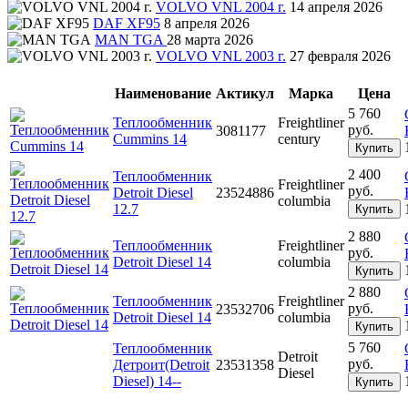
VOLVO VNL 2004 г.
14 апреля 2026
DAF XF95
8 апреля 2026
MAN TGA
28 марта 2026
VOLVO VNL 2003 г.
27 февраля 2026
Наименование
Актикул
Марка
Цена
5 760
Теплообменник
Freightliner
руб.
3081177
Cummins 14
century
Купить
2 400
Теплообменник
Freightliner
руб.
Detroit Diesel
23524886
columbia
12.7
Купить
2 880
Теплообменник
Freightliner
руб.
Detroit Diesel 14
columbia
Купить
2 880
Теплообменник
Freightliner
руб.
23532706
Detroit Diesel 14
columbia
Купить
5 760
Теплообменник
Detroit
руб.
Детроит(Detroit
23531358
Diesel
Diesel) 14--
Купить