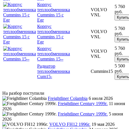
Корпус
5 760
теплообменника
VOLVO
руб.
Cummins 15 с
VNL
Купить
Egr
Корпус
5 760
теплообменника
VOLVO
руб.
Cummins 15 с
VNL
Купить
Egr
5 760
Корпус
VOLVO
руб.
теплообменника
VNL
Cummins 15--
Купить
5 500
Радиатор
руб.
теплообменника
Cummins15
Cum15-
Купить
На разбор поступили
Freightliner Colambia
6 июля 2026
Freightliner Century 1999г.
11 июня
2026
Freightliner Century 1999г.
5 июня
2026
VOLVO FH12 1996г.
19 мая 2026