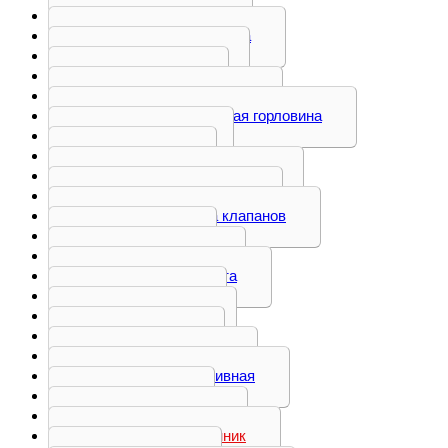
Коромысло
Корпус фильтра
Кронштейн
Крышка
Маслозаборник
Маслозаливная горловина
Маховик
Насос
Натяжитель ремня
Ось коромысел
Перемычка клапанов
Плита
Площадка
Пневмомуфта
Поддон
Поршень
Прочее
Распредвал
Рейка топливная
Ролик
Сепаратор
Теплообменник