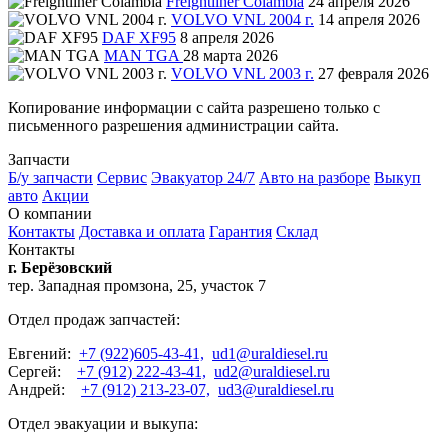
Freightliner Colambia
24 апреля 2026
VOLVO VNL 2004 г.
14 апреля 2026
DAF XF95
8 апреля 2026
MAN TGA
28 марта 2026
VOLVO VNL 2003 г.
27 февраля 2026
Копирование информации с сайта разрешено только с
письменного разрешения администрации сайта.
Запчасти
Б/у запчасти
Сервис
Эвакуатор 24/7
Авто на разборе
Выкуп
авто
Акции
О компании
Контакты
Доставка и оплата
Гарантия
Склад
Контакты
г. Берёзовский
тер. Западная промзона, 25, участок 7
Отдел продаж запчастей:
Евгений:
+7 (922)605-43-41,
ud1@uraldiesel.ru
Сергей:
+7 (912) 222-43-41,
ud2@uraldiesel.ru
Андрей:
+7 (912) 213-23-07,
ud3@uraldiesel.ru
Отдел эвакуации и выкупа: