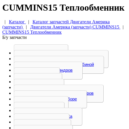
CUMMINS15 Теплообменник
|
Каталог
|
Каталог запчастей Двигатели Америка
(запчасти)
|
Двигатели Америка (запчасти) CUMMINS15
|
CUMMINS15 Теплообменник
Б/у запчасти
Актуатор
Блок управления двигателем
Блок управления турбиной
Блок цилиндров
Болт
Вилка
Втулка
Головка блоков цилиндров
Двигатель в сборе
Демпфер
Клапан
Кожух маховика
Коленвал
Коллектор