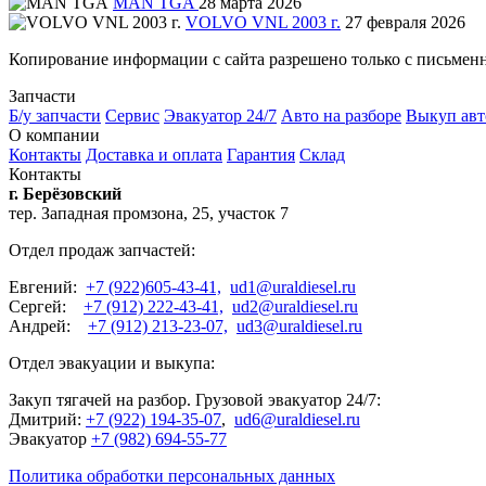
MAN TGA
28 марта 2026
VOLVO VNL 2003 г.
27 февраля 2026
Копирование информации с сайта разрешено только с письмен
Запчасти
Б/у запчасти
Сервис
Эвакуатор 24/7
Авто на разборе
Выкуп авт
О компании
Контакты
Доставка и оплата
Гарантия
Склад
Контакты
г. Берёзовский
тер. Западная промзона, 25, участок 7
Отдел продаж запчастей:
Евгений:
+7 (922)605-43-41,
ud1@uraldiesel.ru
Сергей:
+7 (912) 222-43-41,
ud2@uraldiesel.ru
Андрей:
+7 (912) 213-23-07,
ud3@uraldiesel.ru
Отдел эвакуации и выкупа:
Закуп тягачей на разбор. Грузовой эвакуатор 24/7:
Дмитрий:
+7 (922) 194-35-07
,
ud6@uraldiesel.ru
Эвакуатор
+7 (982) 694-55-77
Политика обработки персональных данных