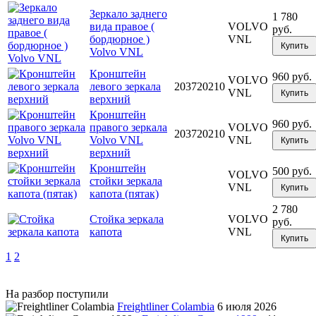
Зеркало заднего
1 780
вида правое (
VOLVO
руб.
бордюрное )
VNL
Купить
Volvo VNL
Кронштейн
960 руб.
VOLVO
левого зеркала
203720210
VNL
Купить
верхний
Кронштейн
960 руб.
правого зеркала
VOLVO
203720210
Volvo VNL
VNL
Купить
верхний
Кронштейн
500 руб.
VOLVO
стойки зеркала
VNL
Купить
капота (пятак)
2 780
Стойка зеркала
VOLVO
руб.
капота
VNL
Купить
1
2
На разбор поступили
Freightliner Colambia
6 июля 2026