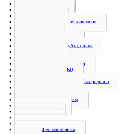
Коромысло
Кронштейн
Крышка
Маслозаливная горловина
Маховик
Насос
Ось коромысел
Патрубок, трубка, шланг
Поддон
Поршень
Привод компрессора
Проставка ГБЦ
Прочее
Распредвал, рокер распредвала
Теплообменник
Тормоз горный
Турбокомпрессор
Форсунка
Шатун
Шкив
Штанга
Щуп маслянный