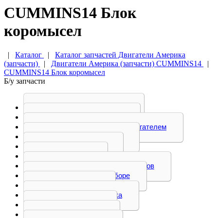
CUMMINS14 Блок
коромысел
|
Каталог
|
Каталог запчастей Двигатели Америка
(запчасти)
|
Двигатели Америка (запчасти) CUMMINS14
|
CUMMINS14 Блок коромысел
Б/у запчасти
Бачок маслянный
Блок коромысел
Блок управления двигателем
Блок цилиндров
Болт, вилка
Бугель
Головка блока цилиндров
Двигатель в сборе
Демпфер
Кожух маховика
Коленвал
Коллектор