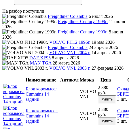
На разбор поступили
Freightliner Colambia
6 июля 2026
Freightliner Century 1999г.
11 июня
2026
Freightliner Century 1999г.
5 июня
2026
VOLVO FH12 1996г.
19 мая 2026
Freightliner Colambia
24 апреля 2026
VOLVO VNL 2004 г.
14 апреля 2026
DAF XF95
8 апреля 2026
MAN TGA
28 марта 2026
VOLVO VNL 2003 г.
27 февраля 2026
Наименование
Актикул
Марка
Цена
2 880
Блок коромысел
Скла
VOLVO
руб.
Cummins 14
БЕР
VNL
задний
3 шт.
Купить
2 880
Блок коромысел
Скла
VOLVO
руб.
Cummins 14
БЕР
VNL
задний
3 шт.
Купить