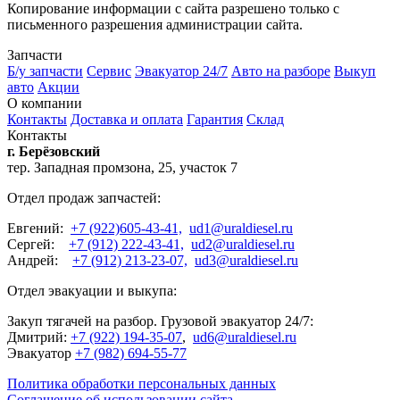
Копирование информации с сайта разрешено только с
письменного разрешения администрации сайта.
Запчасти
Б/у запчасти
Сервис
Эвакуатор 24/7
Авто на разборе
Выкуп
авто
Акции
О компании
Контакты
Доставка и оплата
Гарантия
Склад
Контакты
г. Берёзовский
тер. Западная промзона, 25, участок 7
Отдел продаж запчастей:
Евгений:
+7 (922)605-43-41,
ud1@uraldiesel.ru
Сергей:
+7 (912) 222-43-41,
ud2@uraldiesel.ru
Андрей:
+7 (912) 213-23-07,
ud3@uraldiesel.ru
Отдел эвакуации и выкупа:
Закуп тягачей на разбор. Грузовой эвакуатор 24/7:
Дмитрий:
+7 (922) 194-35-07
,
ud6@uraldiesel.ru
Эвакуатор
+7 (982) 694-55-77
Политика обработки персональных данных
Соглашение об использовании сайта