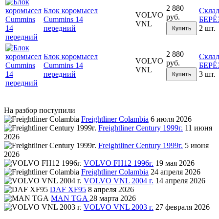
2 880
Блок коромысел
Скла
VOLVO
руб.
Cummins 14
БЕР
VNL
передний
2 шт.
Купить
2 880
Блок коромысел
Скла
VOLVO
руб.
Cummins 14
БЕР
VNL
передний
3 шт.
Купить
На разбор поступили
Freightliner Colambia
6 июля 2026
Freightliner Century 1999г.
11 июня
2026
Freightliner Century 1999г.
5 июня
2026
VOLVO FH12 1996г.
19 мая 2026
Freightliner Colambia
24 апреля 2026
VOLVO VNL 2004 г.
14 апреля 2026
DAF XF95
8 апреля 2026
MAN TGA
28 марта 2026
VOLVO VNL 2003 г.
27 февраля 2026