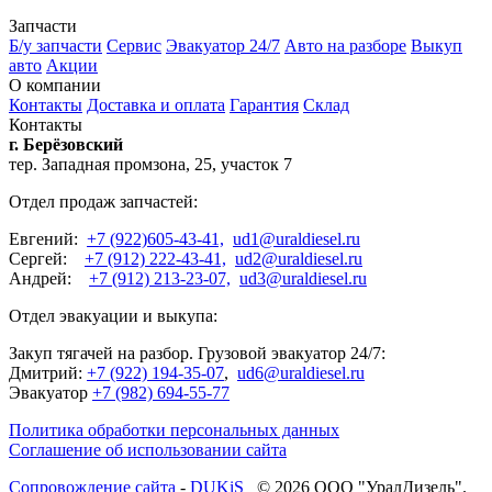
Запчасти
Б/у запчасти
Сервис
Эвакуатор 24/7
Авто на разборе
Выкуп
авто
Акции
О компании
Контакты
Доставка и оплата
Гарантия
Склад
Контакты
г. Берёзовский
тер. Западная промзона, 25, участок 7
Отдел продаж запчастей:
Евгений:
+7 (922)605-43-41,
ud1@uraldiesel.ru
Сергей:
+7 (912) 222-43-41,
ud2@uraldiesel.ru
Андрей:
+7 (912) 213-23-07,
ud3@uraldiesel.ru
Отдел эвакуации и выкупа:
Закуп тягачей на разбор. Грузовой эвакуатор 24/7:
Дмитрий:
+7 (922) 194-35-07
,
ud6@uraldiesel.ru
Эвакуатор
+7 (982) 694-55-77
Политика обработки персональных данных
Соглашение об использовании сайта
Cопровождение сайта
-
DUKiS
© 2026 ООО "УралДизель".