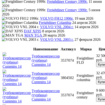
Freightliner Century 1999г.
11 июня
2026
Freightliner Century 1999г.
5 июня
2026
VOLVO FH12 1996г.
19 мая 2026
Freightliner Colambia
24 апреля 2026
VOLVO VNL 2004 г.
14 апреля 2026
DAF XF95
8 апреля 2026
MAN TGA
28 марта 2026
VOLVO VNL 2003 г.
27 февраля 2026
Наименование
Актикул
Марка
Цен
32 50
Турбокомпрессор
Freightliner
руб.
(турбина)
3537074
FLD
Cummins 14
Купи
32 47
Турбокомпрессор
Freightliner
руб.
(турбина)
3804502
columbia
Cummins 14
Купи
9 600
Турбокомпрессор
Freightliner
руб.
(турбина)
3537074
century
Cummins 14
Купи