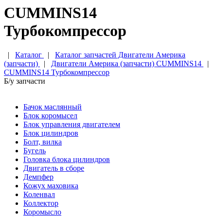
CUMMINS14
Турбокомпрессор
|
Каталог
|
Каталог запчастей Двигатели Америка
(запчасти)
|
Двигатели Америка (запчасти) CUMMINS14
|
CUMMINS14 Турбокомпрессор
Б/у запчасти
Бачок маслянный
Блок коромысел
Блок управления двигателем
Блок цилиндров
Болт, вилка
Бугель
Головка блока цилиндров
Двигатель в сборе
Демпфер
Кожух маховика
Коленвал
Коллектор
Коромысло