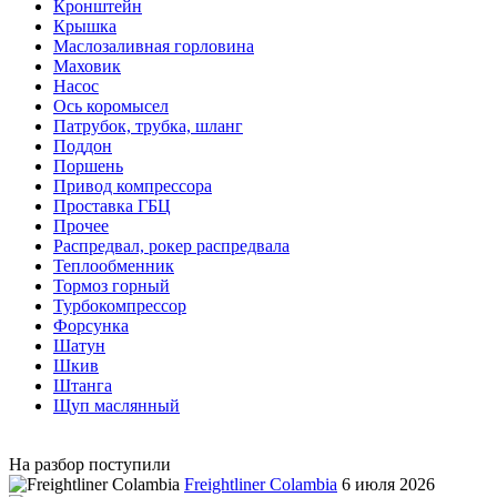
Кронштейн
Крышка
Маслозаливная горловина
Маховик
Насос
Ось коромысел
Патрубок, трубка, шланг
Поддон
Поршень
Привод компрессора
Проставка ГБЦ
Прочее
Распредвал, рокер распредвала
Теплообменник
Тормоз горный
Турбокомпрессор
Форсунка
Шатун
Шкив
Штанга
Щуп маслянный
На разбор поступили
Freightliner Colambia
6 июля 2026