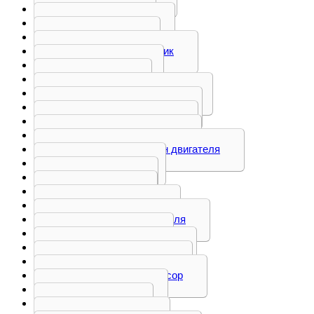
Корпус
Кронштейн
Крышка
Маслозаборник
Маховик
Насос
Натяжитель ремня
Опора шестерни
Ось коромысел
Патрубок, труба
Плита, поддон двигателя
Поршень
Привод
Прочее
Распредвал
Ролик натяжителя
Сепаратор
Теплообменник
Тормоз горный
Турбокомпрессор
Форсунка
Шатун