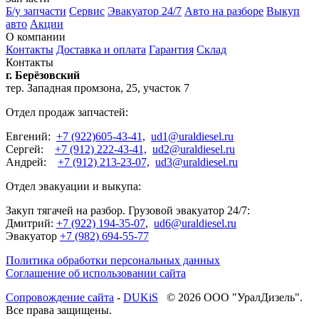
Б/у запчасти
Сервис
Эвакуатор 24/7
Авто на разборе
Выкуп
авто
Акции
О компании
Контакты
Доставка и оплата
Гарантия
Склад
Контакты
г. Берёзовский
тер. Западная промзона, 25, участок 7
Отдел продаж запчастей:
Евгений:
+7 (922)605-43-41,
ud1@uraldiesel.ru
Сергей:
+7 (912) 222-43-41,
ud2@uraldiesel.ru
Андрей:
+7 (912) 213-23-07,
ud3@uraldiesel.ru
Отдел эвакуации и выкупа:
Закуп тягачей на разбор. Грузовой эвакуатор 24/7:
Дмитрий:
+7 (922) 194-35-07
,
ud6@uraldiesel.ru
Эвакуатор
+7 (982) 694-55-77
Политика обработки персональных данных
Соглашение об использовании сайта
Cопровождение сайта
-
DUKiS
© 2026 ООО "УралДизель".
Все права защищены.