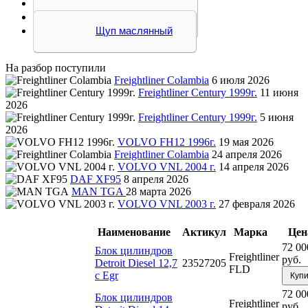
Шестерня
Шкив коленвала
Щуп маслянный
На разбор поступили
Freightliner Colambia
6 июля 2026
Freightliner Century 1999г.
11 июня
2026
Freightliner Century 1999г.
5 июня
2026
VOLVO FH12 1996г.
19 мая 2026
Freightliner Colambia
24 апреля 2026
VOLVO VNL 2004 г.
14 апреля 2026
DAF XF95
8 апреля 2026
MAN TGA
28 марта 2026
VOLVO VNL 2003 г.
27 февраля 2026
Наименование
Актикул
Марка
Цен
72 00
Блок цилиндров
Freightliner
руб.
Detroit Diesel 12,7
23527205
FLD
с Egr
Купи
72 00
Блок цилиндров
Freightliner
руб.