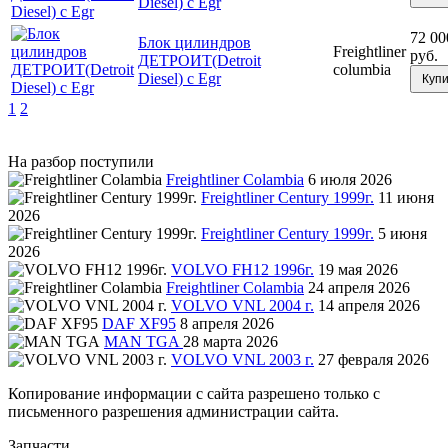
Diesel) с Egr
72 00
Блок цилиндров
Freightliner
руб.
ДЕТРОИТ(Detroit
columbia
Diesel) с Egr
Купи
1
2
На разбор поступили
Freightliner Colambia
6 июля 2026
Freightliner Century 1999г.
11 июня
2026
Freightliner Century 1999г.
5 июня
2026
VOLVO FH12 1996г.
19 мая 2026
Freightliner Colambia
24 апреля 2026
VOLVO VNL 2004 г.
14 апреля 2026
DAF XF95
8 апреля 2026
MAN TGA
28 марта 2026
VOLVO VNL 2003 г.
27 февраля 2026
Копирование информации с сайта разрешено только с
письменного разрешения администрации сайта.
Запчасти