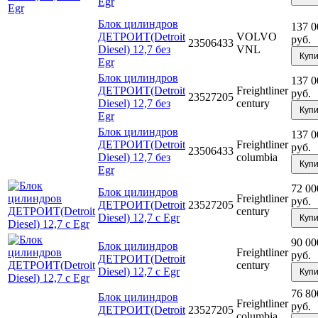
Egr
Блок цилиндров
137 0
ДЕТРОИТ(Detroit
VOLVO
руб.
23506433
Diesel) 12,7 без
VNL
Купи
Egr
Блок цилиндров
137 0
ДЕТРОИТ(Detroit
Freightliner
руб.
23527205
Diesel) 12,7 без
century
Купи
Egr
Блок цилиндров
137 0
ДЕТРОИТ(Detroit
Freightliner
руб.
23506433
Diesel) 12,7 без
columbia
Купи
Egr
72 00
Блок цилиндров
Freightliner
руб.
ДЕТРОИТ(Detroit
23527205
century
Diesel) 12,7 с Egr
Купи
90 00
Блок цилиндров
Freightliner
руб.
ДЕТРОИТ(Detroit
century
Diesel) 12,7 с Egr
Купи
76 80
Блок цилиндров
Freightliner
руб.
ДЕТРОИТ(Detroit
23527205
columbia