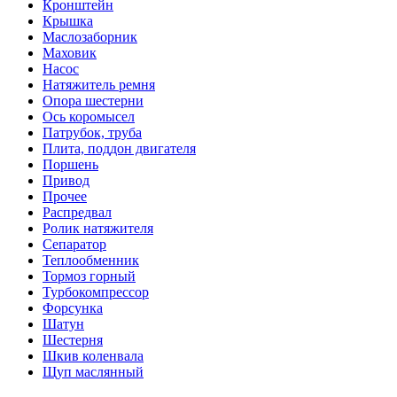
Кронштейн
Крышка
Маслозаборник
Маховик
Насос
Натяжитель ремня
Опора шестерни
Ось коромысел
Патрубок, труба
Плита, поддон двигателя
Поршень
Привод
Прочее
Распредвал
Ролик натяжителя
Сепаратор
Теплообменник
Тормоз горный
Турбокомпрессор
Форсунка
Шатун
Шестерня
Шкив коленвала
Щуп маслянный