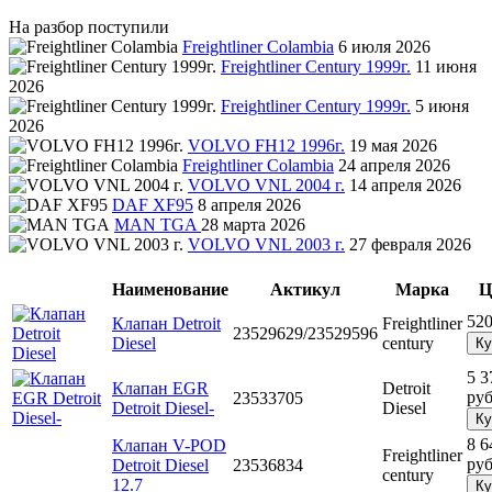
На разбор поступили
Freightliner Colambia
6 июля 2026
Freightliner Century 1999г.
11 июня
2026
Freightliner Century 1999г.
5 июня
2026
VOLVO FH12 1996г.
19 мая 2026
Freightliner Colambia
24 апреля 2026
VOLVO VNL 2004 г.
14 апреля 2026
DAF XF95
8 апреля 2026
MAN TGA
28 марта 2026
VOLVO VNL 2003 г.
27 февраля 2026
Наименование
Актикул
Марка
Ц
520
Клапан Detroit
Freightliner
23529629/23529596
Diesel
century
Ку
5 3
Клапан EGR
Detroit
руб
23533705
Detroit Diesel-
Diesel
Ку
8 6
Клапан V-POD
Freightliner
руб
Detroit Diesel
23536834
century
12.7
Ку