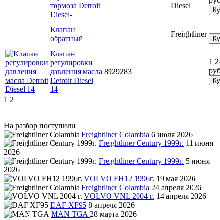
руб
тормоза Detroit
Diesel
Ку
Diesel-
Клапан
Freightliner
обратный
Ку
Клапан
1 2
регулировки
руб
давления масла
8929283
Detroit Diesel
Ку
14
1
2
На разбор поступили
Freightliner Colambia
6 июля 2026
Freightliner Century 1999г.
11 июня
2026
Freightliner Century 1999г.
5 июня
2026
VOLVO FH12 1996г.
19 мая 2026
Freightliner Colambia
24 апреля 2026
VOLVO VNL 2004 г.
14 апреля 2026
DAF XF95
8 апреля 2026
MAN TGA
28 марта 2026