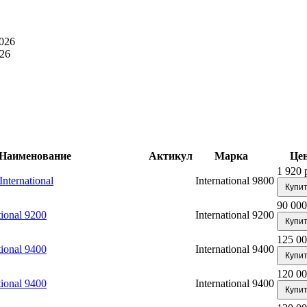
026
26
Наименование
Актикул
Марка
Це
1 920 
nternational
International 9800
Купи
90 000
ional 9200
International 9200
Купи
125 00
ional 9400
International 9400
Купи
120 00
ional 9400
International 9400
Купи