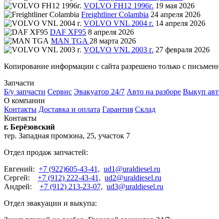
VOLVO FH12 1996г.
19 мая 2026
Freightliner Colambia
24 апреля 2026
VOLVO VNL 2004 г.
14 апреля 2026
DAF XF95
8 апреля 2026
MAN TGA
28 марта 2026
VOLVO VNL 2003 г.
27 февраля 2026
Копирование информации с сайта разрешено только с письмен
Запчасти
Б/у запчасти
Сервис
Эвакуатор 24/7
Авто на разборе
Выкуп авт
О компании
Контакты
Доставка и оплата
Гарантия
Склад
Контакты
г. Берёзовский
тер. Западная промзона, 25, участок 7
Отдел продаж запчастей:
Евгений:
+7 (922)605-43-41,
ud1@uraldiesel.ru
Сергей:
+7 (912) 222-43-41,
ud2@uraldiesel.ru
Андрей:
+7 (912) 213-23-07,
ud3@uraldiesel.ru
Отдел эвакуации и выкупа: