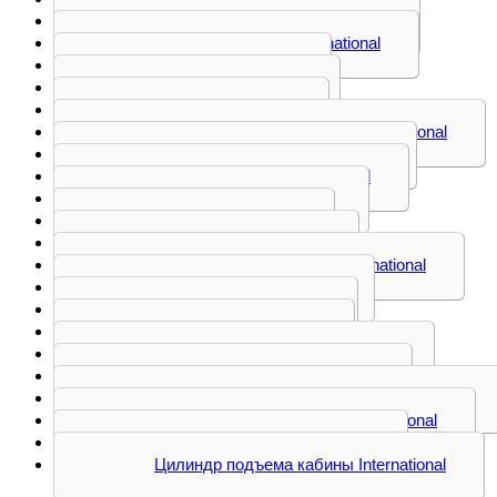
Бачок омывателя International
Воздухозаборник International
Дверь International
Кабина International
Капот International
Козырек солнцезащитный International
Корпус подножки International
Корпус фильтра International
Кронштейн International
Крыло International
Накладка International
Насос подъема кабины International
Обвес бака International
Патрубок International
Подушка International
Решетка радиатора International
Спойлер кабины International
Трапеция стеклоочистителя International
Труба воздухозаборника International
Тяга реактивная International
Цилиндр подъема кабины International