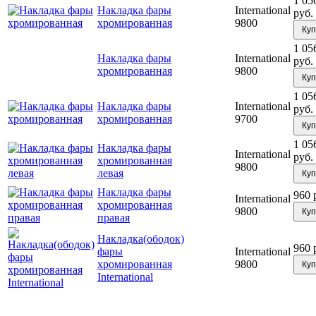
1 05
Накладка фары
International
руб.
хромированная
9800
Куп
1 05
Накладка фары
International
руб.
хромированная
9800
Куп
1 05
Накладка фары
International
руб.
хромированная
9700
Куп
1 05
Накладка фары
International
руб.
хромированная
9800
левая
Куп
Накладка фары
960 
International
хромированная
9800
Куп
правая
Накладка(ободок)
960 
фары
International
хромированная
9800
Куп
International