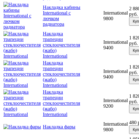
Накладка кабины
2 88
International с
International
руб.
лючком
9800
Куп
радиатора
Накладка
1 82
трапеции
International
руб.
стеклоочестителя
9400
(жабо)
Куп
International
Накладка
1 82
трапеции
International
руб.
стеклоочестителя
9400
(жабо)
Куп
International
Накладка
1 82
трапеции
International
руб.
стеклоочестителя
9200
(жабо)
Куп
International
480 
International
Накладка фары
9800
Куп