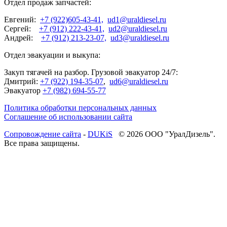
Отдел продаж запчастей:
Евгений:
+7 (922)605-43-41,
ud1@uraldiesel.ru
Сергей:
+7 (912) 222-43-41,
ud2@uraldiesel.ru
Андрей:
+7 (912) 213-23-07,
ud3@uraldiesel.ru
Отдел эвакуации и выкупа:
Закуп тягачей на разбор. Грузовой эвакуатор 24/7:
Дмитрий:
+7 (922) 194-35-07
,
ud6@uraldiesel.ru
Эвакуатор
+7 (982) 694-55-77
Политика обработки персональных данных
Соглашение об использовании сайта
Cопровождение сайта
-
DUKiS
© 2026 ООО "УралДизель".
Все права защищены.