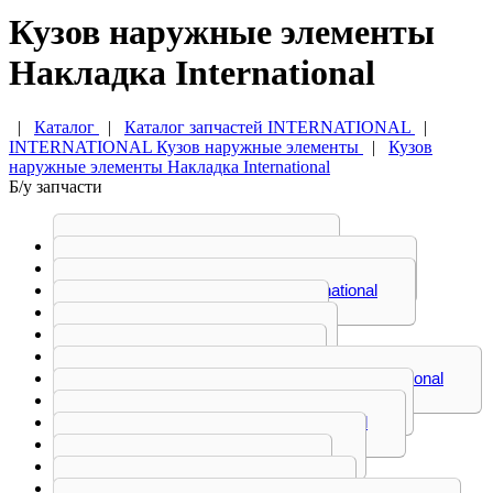
Кузов наружные элементы
Накладка International
|
Каталог
|
Каталог запчастей INTERNATIONAL
|
INTERNATIONAL Кузов наружные элементы
|
Кузов
наружные элементы Накладка International
Б/у запчасти
Бампер International
Бачок омывателя International
Воздухозаборник International
Дверь International
Кабина International
Капот International
Козырек солнцезащитный International
Корпус подножки International
Корпус фильтра International
Кронштейн International
Крыло International
Накладка International