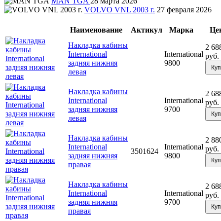
MAN TGA
28 марта 2026
VOLVO VNL 2003 г.
27 февраля 2026
Наименование
Актикул
Марка
Це
Накладка кабины
2 68
International
International
руб.
задняя нижняя
9800
Куп
левая
Накладка кабины
2 68
International
International
руб.
задняя нижняя
9700
Куп
левая
Накладка кабины
2 88
International
International
руб.
3501624
задняя нижняя
9800
Куп
правая
Накладка кабины
2 68
International
International
руб.
задняя нижняя
9700
Куп
правая