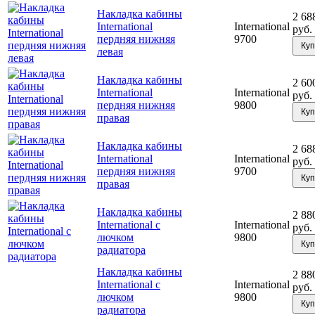
Накладка кабины
2 68
International
International
руб.
пердняя нижняя
9700
Куп
левая
Накладка кабины
2 60
International
International
руб.
пердняя нижняя
9800
Куп
правая
Накладка кабины
2 68
International
International
руб.
пердняя нижняя
9700
Куп
правая
Накладка кабины
2 88
International с
International
руб.
лючком
9800
Куп
радиатора
Накладка кабины
2 88
International с
International
руб.
лючком
9800
Куп
радиатора