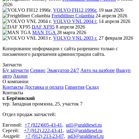
2026
VOLVO FH12 1996г.
19 мая 2026
Freightliner Colambia
24 апреля 2026
VOLVO VNL 2004 г.
14 апреля 2026
DAF XF95
8 апреля 2026
MAN TGA
28 марта 2026
VOLVO VNL 2003 г.
27 февраля 2026
Копирование информации с сайта разрешено только с
письменного разрешения администрации сайта.
Запчасти
Б/у запчасти
Сервис
Эвакуатор 24/7
Авто на разборе
Выкуп
авто
Акции
О компании
Контакты
Доставка и оплата
Гарантия
Склад
Контакты
г. Берёзовский
тер. Западная промзона, 25, участок 7
Отдел продаж запчастей:
Евгений:
+7 (922)605-43-41,
ud1@uraldiesel.ru
Сергей:
+7 (912) 222-43-41,
ud2@uraldiesel.ru
Андрей:
+7 (912) 213-23-07,
ud3@uraldiesel.ru