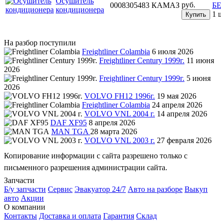
Осушитель
руб.
0008305483
КАМАЗ
Б
кондиционера
1 
Купить
На разбор поступили
Freightliner Colambia
6 июля 2026
Freightliner Century 1999г.
11 июня
2026
Freightliner Century 1999г.
5 июня
2026
VOLVO FH12 1996г.
19 мая 2026
Freightliner Colambia
24 апреля 2026
VOLVO VNL 2004 г.
14 апреля 2026
DAF XF95
8 апреля 2026
MAN TGA
28 марта 2026
VOLVO VNL 2003 г.
27 февраля 2026
Копирование информации с сайта разрешено только с
письменного разрешения администрации сайта.
Запчасти
Б/у запчасти
Сервис
Эвакуатор 24/7
Авто на разборе
Выкуп
авто
Акции
О компании
Контакты
Доставка и оплата
Гарантия
Склад