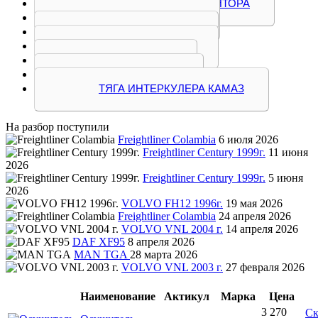
КРЫЛЬЧАТКА ВЕНТИЛЯТОРА
НАСОС ВОДЯНОЙ
ПАТРУБКИ КАМАЗ
РАДИАТОР КАМАЗ
ТРУБА КАМАЗ
ТРУБКА КАМАЗ
ТЯГА ИНТЕРКУЛЕРА КАМАЗ
На разбор поступили
Freightliner Colambia
6 июля 2026
Freightliner Century 1999г.
11 июня
2026
Freightliner Century 1999г.
5 июня
2026
VOLVO FH12 1996г.
19 мая 2026
Freightliner Colambia
24 апреля 2026
VOLVO VNL 2004 г.
14 апреля 2026
DAF XF95
8 апреля 2026
MAN TGA
28 марта 2026
VOLVO VNL 2003 г.
27 февраля 2026
Наименование
Актикул
Марка
Цена
3 270
Ск