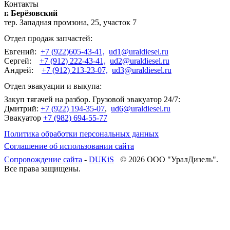
Контакты
г. Берёзовский
тер. Западная промзона, 25, участок 7
Отдел продаж запчастей:
Евгений:
+7 (922)605-43-41,
ud1@uraldiesel.ru
Сергей:
+7 (912) 222-43-41,
ud2@uraldiesel.ru
Андрей:
+7 (912) 213-23-07,
ud3@uraldiesel.ru
Отдел эвакуации и выкупа:
Закуп тягачей на разбор. Грузовой эвакуатор 24/7:
Дмитрий:
+7 (922) 194-35-07
,
ud6@uraldiesel.ru
Эвакуатор
+7 (982) 694-55-77
Политика обработки персональных данных
Соглашение об использовании сайта
Cопровождение сайта
-
DUKiS
© 2026 ООО "УралДизель".
Все права защищены.