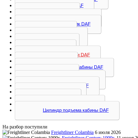
Бак мочевины DAF
Бампер DAF
Бачок омывателя DAF
Воздухозаборник DAF
Дверь DAF
Дефлектор DAF
Кабина DAF
Капот DAF
Корпус подножки DAF
Крыло DAF
Насос подъема кабины DAF
Разное DAF
Решетка радиатора DAF
Спойлер кабины DAF
Ступенька DAF
Торсион DAF
Фильтр воздушный DAF
Цилиндр подъема кабины DAF
На разбор поступили
Freightliner Colambia
6 июля 2026
Freightliner Century 1999г.
11 июня 2