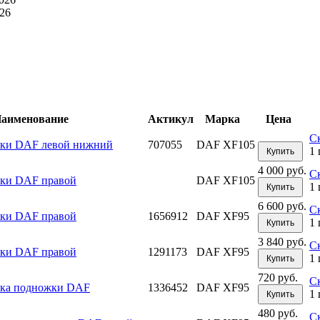
26
аименование
Актикул
Марка
Цена
С
жки DAF левой нижний
707055
DAF XF105
1 
Купить
4 000 руб.
С
ки DAF правой
DAF XF105
1 
Купить
6 600 руб.
С
ки DAF правой
1656912
DAF XF95
1 
Купить
3 840 руб.
С
ки DAF правой
1291173
DAF XF95
1 
Купить
720 руб.
С
мка подножки DAF
1336452
DAF XF95
1 
Купить
480 руб.
С