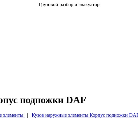
Грузовой разбор и эвакуатор
рпус подножки DAF
е элементы
|
Кузов наружные элементы Корпус подножки DA