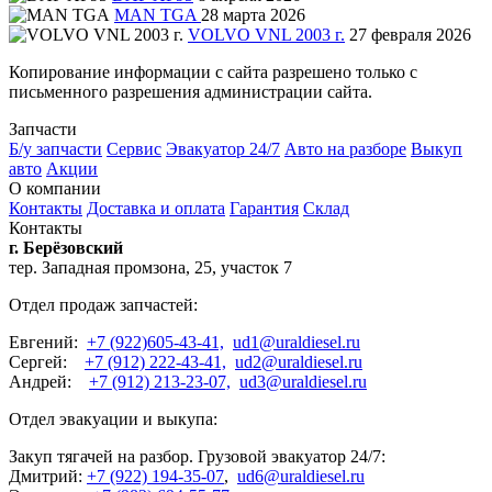
MAN TGA
28 марта 2026
VOLVO VNL 2003 г.
27 февраля 2026
Копирование информации с сайта разрешено только с
письменного разрешения администрации сайта.
Запчасти
Б/у запчасти
Сервис
Эвакуатор 24/7
Авто на разборе
Выкуп
авто
Акции
О компании
Контакты
Доставка и оплата
Гарантия
Склад
Контакты
г. Берёзовский
тер. Западная промзона, 25, участок 7
Отдел продаж запчастей:
Евгений:
+7 (922)605-43-41,
ud1@uraldiesel.ru
Сергей:
+7 (912) 222-43-41,
ud2@uraldiesel.ru
Андрей:
+7 (912) 213-23-07,
ud3@uraldiesel.ru
Отдел эвакуации и выкупа:
Закуп тягачей на разбор. Грузовой эвакуатор 24/7:
Дмитрий:
+7 (922) 194-35-07
,
ud6@uraldiesel.ru