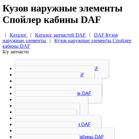
Кузов наружные элементы
Спойлер кабины DAF
|
Каталог
|
Каталог запчастей DAF
|
DAF Кузов
наружные элементы
|
Кузов наружные элементы Спойлер
кабины DAF
Б/у запчасти
Амортизатор кабины DAF
Бак мочевины DAF
Бампер DAF
Бачок омывателя DAF
Воздухозаборник DAF
Дверь DAF
Дефлектор DAF
Кабина DAF
Капот DAF
Корпус подножки DAF
Крыло DAF
Насос подъема кабины DAF