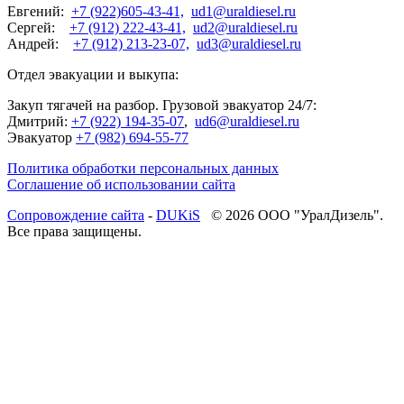
Евгений:
+7 (922)605-43-41,
ud1@uraldiesel.ru
Сергей:
+7 (912) 222-43-41,
ud2@uraldiesel.ru
Андрей:
+7 (912) 213-23-07,
ud3@uraldiesel.ru
Отдел эвакуации и выкупа:
Закуп тягачей на разбор. Грузовой эвакуатор 24/7:
Дмитрий:
+7 (922) 194-35-07
,
ud6@uraldiesel.ru
Эвакуатор
+7 (982) 694-55-77
Политика обработки персональных данных
Соглашение об использовании сайта
Cопровождение сайта
-
DUKiS
© 2026 ООО "УралДизель".
Все права защищены.