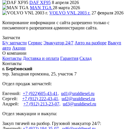
DAF XF95
8 апреля 2026
MAN TGA
28 марта 2026
VOLVO VNL 2003 г.
27 февраля 2026
Копирование информации с сайта разрешено только с
письменного разрешения администрации сайта.
Запчасти
Б/у запчасти
Сервис
Эвакуатор 24/7
Авто на разборе
Выкуп
авто
Акции
О компании
Контакты
Доставка и оплата
Гарантия
Склад
Контакты
г. Берёзовский
тер. Западная промзона, 25, участок 7
Отдел продаж запчастей:
Евгений:
+7 (922)605-43-41,
ud1@uraldiesel.ru
Сергей:
+7 (912) 222-43-41,
ud2@uraldiesel.ru
Андрей:
+7 (912) 213-23-07,
ud3@uraldiesel.ru
Отдел эвакуации и выкупа:
Закуп тягачей на разбор. Грузовой эвакуатор 24/7:
Дмитрий:
+7 (922) 194-35-07
,
ud6@uraldiesel.ru