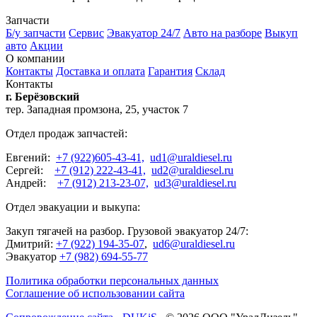
Запчасти
Б/у запчасти
Сервис
Эвакуатор 24/7
Авто на разборе
Выкуп
авто
Акции
О компании
Контакты
Доставка и оплата
Гарантия
Склад
Контакты
г. Берёзовский
тер. Западная промзона, 25, участок 7
Отдел продаж запчастей:
Евгений:
+7 (922)605-43-41,
ud1@uraldiesel.ru
Сергей:
+7 (912) 222-43-41,
ud2@uraldiesel.ru
Андрей:
+7 (912) 213-23-07,
ud3@uraldiesel.ru
Отдел эвакуации и выкупа:
Закуп тягачей на разбор. Грузовой эвакуатор 24/7:
Дмитрий:
+7 (922) 194-35-07
,
ud6@uraldiesel.ru
Эвакуатор
+7 (982) 694-55-77
Политика обработки персональных данных
Соглашение об использовании сайта