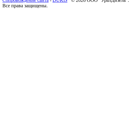
Cопровождение сайта
-
DUKiS
© 2026 ООО "УралДизель".
Все права защищены.