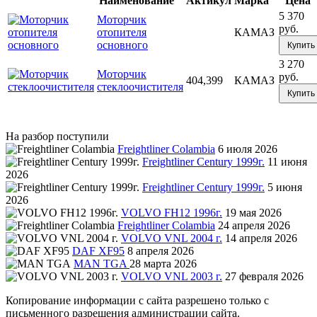
Наименование
Актикул
Марка
Цена
5 370
Моторчик
руб.
отопителя
КАМАЗ
основного
Купить
3 270
Моторчик
руб.
404,399
КАМАЗ
стеклоочистителя
Купить
На разбор поступили
Freightliner Colambia
6 июля 2026
Freightliner Century 1999г.
11 июня
2026
Freightliner Century 1999г.
5 июня
2026
VOLVO FH12 1996г.
19 мая 2026
Freightliner Colambia
24 апреля 2026
VOLVO VNL 2004 г.
14 апреля 2026
DAF XF95
8 апреля 2026
MAN TGA
28 марта 2026
VOLVO VNL 2003 г.
27 февраля 2026
Копирование информации с сайта разрешено только с
письменного разрешения администрации сайта.