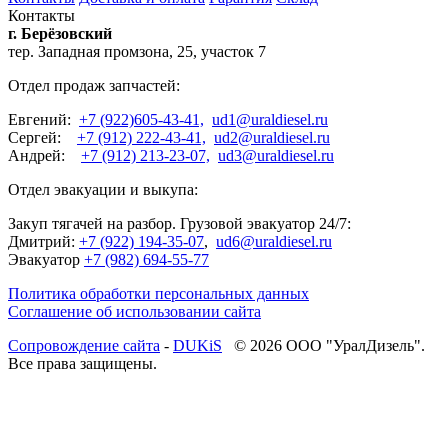
Контакты
г. Берёзовский
тер. Западная промзона, 25, участок 7
Отдел продаж запчастей:
Евгений:
+7 (922)605-43-41,
ud1@uraldiesel.ru
Сергей:
+7 (912) 222-43-41,
ud2@uraldiesel.ru
Андрей:
+7 (912) 213-23-07,
ud3@uraldiesel.ru
Отдел эвакуации и выкупа:
Закуп тягачей на разбор. Грузовой эвакуатор 24/7:
Дмитрий:
+7 (922) 194-35-07
,
ud6@uraldiesel.ru
Эвакуатор
+7 (982) 694-55-77
Политика обработки персональных данных
Соглашение об использовании сайта
Cопровождение сайта
-
DUKiS
© 2026 ООО "УралДизель".
Все права защищены.