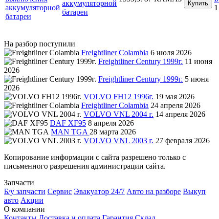
аккумуляторной
Купить
1
батареи
На разбор поступили
Freightliner Colambia
6 июля 2026
Freightliner Century 1999г.
11 июня
2026
Freightliner Century 1999г.
5 июня
2026
VOLVO FH12 1996г.
19 мая 2026
Freightliner Colambia
24 апреля 2026
VOLVO VNL 2004 г.
14 апреля 2026
DAF XF95
8 апреля 2026
MAN TGA
28 марта 2026
VOLVO VNL 2003 г.
27 февраля 2026
Копирование информации с сайта разрешено только с
письменного разрешения администрации сайта.
Запчасти
Б/у запчасти
Сервис
Эвакуатор 24/7
Авто на разборе
Выкуп
авто
Акции
О компании
Контакты
Доставка и оплата
Гарантия
Склад