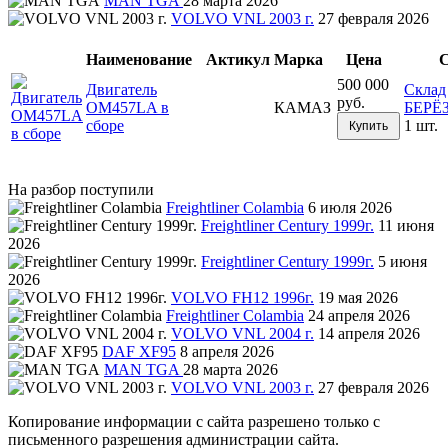
MAN TGA
28 марта 2026
VOLVO VNL 2003 г.
27 февраля 2026
Наименование
Актикул
Марка
Цена
С
500 000
Двигатель
Склад
руб.
OM457LA в
КАМАЗ
БЕРЁ
сборе
1 шт.
Купить
На разбор поступили
Freightliner Colambia
6 июля 2026
Freightliner Century 1999г.
11 июня
2026
Freightliner Century 1999г.
5 июня
2026
VOLVO FH12 1996г.
19 мая 2026
Freightliner Colambia
24 апреля 2026
VOLVO VNL 2004 г.
14 апреля 2026
DAF XF95
8 апреля 2026
MAN TGA
28 марта 2026
VOLVO VNL 2003 г.
27 февраля 2026
Копирование информации с сайта разрешено только с
письменного разрешения администрации сайта.