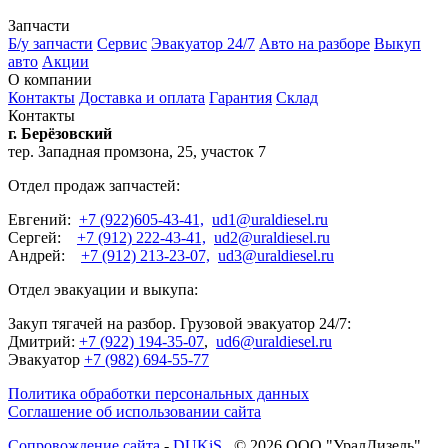
Запчасти
Б/у запчасти
Сервис
Эвакуатор 24/7
Авто на разборе
Выкуп
авто
Акции
О компании
Контакты
Доставка и оплата
Гарантия
Склад
Контакты
г. Берёзовский
тер. Западная промзона, 25, участок 7
Отдел продаж запчастей:
Евгений:
+7 (922)605-43-41,
ud1@uraldiesel.ru
Сергей:
+7 (912) 222-43-41,
ud2@uraldiesel.ru
Андрей:
+7 (912) 213-23-07,
ud3@uraldiesel.ru
Отдел эвакуации и выкупа:
Закуп тягачей на разбор. Грузовой эвакуатор 24/7:
Дмитрий:
+7 (922) 194-35-07
,
ud6@uraldiesel.ru
Эвакуатор
+7 (982) 694-55-77
Политика обработки персональных данных
Соглашение об использовании сайта
Cопровождение сайта
-
DUKiS
© 2026 ООО "УралДизель".