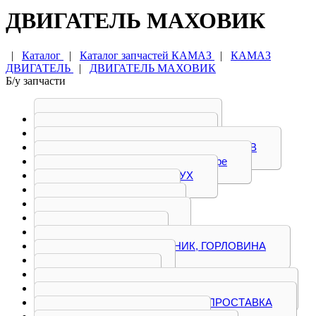
ДВИГАТЕЛЬ МАХОВИК
|
Каталог
|
Каталог запчастей КАМАЗ
|
КАМАЗ
ДВИГАТЕЛЬ
|
ДВИГАТЕЛЬ МАХОВИК
Б/у запчасти
БЛОК ЦИЛИНДРОВ
БОЛТ, ВАЛ, ВИЛКА
ГОЛОВКА БЛОКА ЦИЛИНДРОВ
Двигатель КАМАЗ в сборе
ДЕМПФЕР, КОЖУХ
КОЛЕНВАЛ
КОЛЛЕКТОР
КРОНШТЕЙН
КРЫШКА
МАСЛОЗАБОРНИК, ГОРЛОВИНА
МАХОВИК
НАСОС
НАТЯЖИТЕЛЬ, ОСЬ КОРОМЫСЕЛ
ПЛАНКА, ПОРШЕНЬ, ПРОСТАВКА