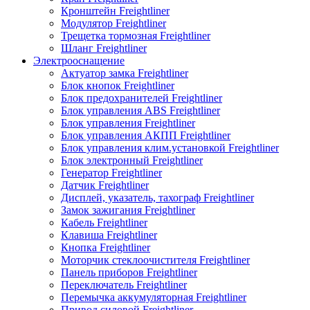
Кронштейн Freightliner
Модулятор Freightliner
Трещетка тормозная Freightliner
Шланг Freightliner
Электрооснащение
Актуатор замка Freightliner
Блок кнопок Freightliner
Блок предохранителей Freightliner
Блок управления ABS Freightliner
Блок управления Freightliner
Блок управления АКПП Freightliner
Блок управления клим.установкой Freightliner
Блок электронный Freightliner
Генератор Freightliner
Датчик Freightliner
Дисплей, указатель, тахограф Freightliner
Замок зажигания Freightliner
Кабель Freightliner
Клавиша Freightliner
Кнопка Freightliner
Моторчик стеклоочистителя Freightliner
Панель приборов Freightliner
Переключатель Freightliner
Перемычка аккумуляторная Freightliner
Привод силовой Freightliner