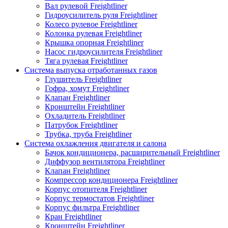
Вал рулевой Freightliner
Гидроусилитель руля Freightliner
Колесо рулевое Freightliner
Колонка рулевая Freightliner
Крышка опорная Freightliner
Насос гидроусилителя Freightliner
Тяга рулевая Freightliner
Система выпуска отработанных газов
Глушитель Freightliner
Гофра, хомут Freightliner
Клапан Freightliner
Кронштейн Freightliner
Охладитель Freightliner
Патрубок Freightliner
Трубка, труба Freightliner
Система охлажления двигателя и салона
Бачок кондиционера, расширительный Freightliner
Диффузор вентилятора Freightliner
Клапан Freightliner
Компрессор кондиционера Freightliner
Корпус отопителя Freightliner
Корпус термостатов Freightliner
Корпус фильтра Freightliner
Кран Freightliner
Кронштейн Freightliner