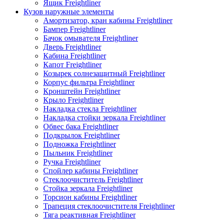
Ящик Freightliner
Кузов наружные элементы
Амортизатор, кран кабины Freightliner
Бампер Freightliner
Бачок омывателя Freightliner
Дверь Freightliner
Кабина Freightliner
Капот Freightliner
Козырек солнезащитный Freightliner
Корпус фильтра Freightliner
Кронштейн Freightliner
Крыло Freightliner
Накладка стекла Freightliner
Накладка стойки зеркала Freightliner
Обвес бака Freightliner
Подкрылок Freightliner
Подножка Freightliner
Пыльник Freightliner
Ручка Freightliner
Спойлер кабины Freightliner
Стеклоочиститель Freightliner
Стойка зеркала Freightliner
Торсион кабины Freightliner
Трапеция стеклоочистителя Freightliner
Тяга реактивная Freightliner