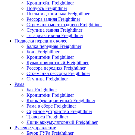
Кронштейн Freightliner
Полуось Freightliner
Пыльник, шпилька Freightliner
Рессора задняя Freightliner
Стремянка моста заднего Freightliner
Ступица задняя Freightliner
Тяга реактивная Freightliner
Подвеска передних колес
Балка передняя Freightliner
Болт Freightliner
Кронштейн Freightliner
Кулак поворотный Freightliner
Рессора передняя Freightliner
Стремянка рессоры Freightliner
Ступица Freightliner
Рама
Бак Freightliner
Кронштейн Freightliner
Крюк буксировочный Freightliner
Рама в сборе Freightliner
Сцепное устройство Freightliner
Траверса Freightliner
Ящик аккумуляторный Freightliner
Рулевое управление
Бачок ГУРа Freightliner