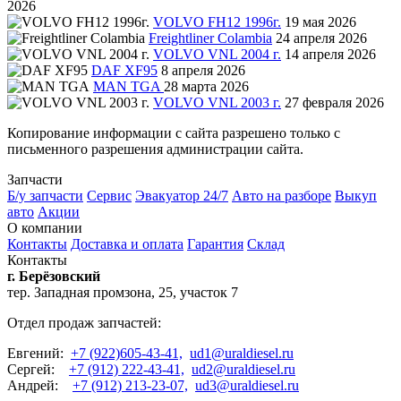
2026
VOLVO FH12 1996г.
19 мая 2026
Freightliner Colambia
24 апреля 2026
VOLVO VNL 2004 г.
14 апреля 2026
DAF XF95
8 апреля 2026
MAN TGA
28 марта 2026
VOLVO VNL 2003 г.
27 февраля 2026
Копирование информации с сайта разрешено только с
письменного разрешения администрации сайта.
Запчасти
Б/у запчасти
Сервис
Эвакуатор 24/7
Авто на разборе
Выкуп
авто
Акции
О компании
Контакты
Доставка и оплата
Гарантия
Склад
Контакты
г. Берёзовский
тер. Западная промзона, 25, участок 7
Отдел продаж запчастей:
Евгений:
+7 (922)605-43-41,
ud1@uraldiesel.ru
Сергей:
+7 (912) 222-43-41,
ud2@uraldiesel.ru
Андрей:
+7 (912) 213-23-07,
ud3@uraldiesel.ru