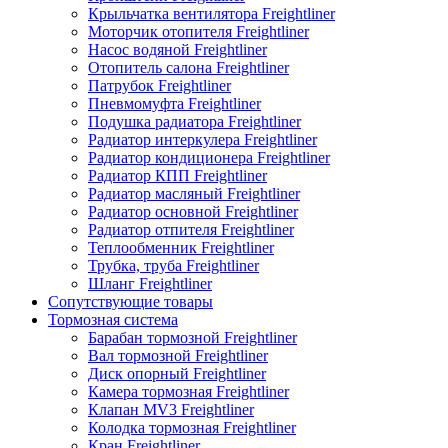
Крыльчатка вентилятора Freightliner
Моторчик отопителя Freightliner
Насос водяной Freightliner
Отопитель салона Freightliner
Патрубок Freightliner
Пневмомуфта Freightliner
Подушка радиатора Freightliner
Радиатор интеркулера Freightliner
Радиатор кондиционера Freightliner
Радиатор КПП Freightliner
Радиатор масляный Freightliner
Радиатор основной Freightliner
Радиатор отпителя Freightliner
Теплообменник Freightliner
Трубка, труба Freightliner
Шланг Freightliner
Сопутствующие товары
Тормозная система
Барабан тормозной Freightliner
Вал тормозной Freightliner
Диск опорный Freightliner
Камера тормозная Freightliner
Клапан MV3 Freightliner
Колодка тормозная Freightliner
Кран Freightliner