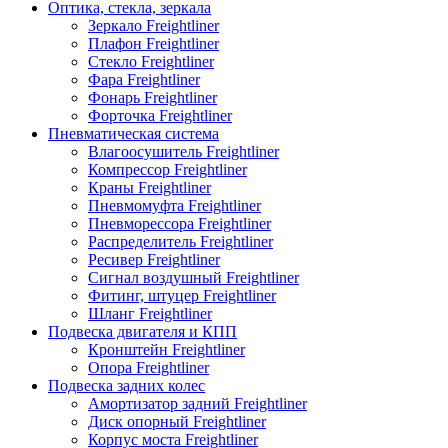
Оптика, стекла, зеркала
Зеркало Freightliner
Плафон Freightliner
Стекло Freightliner
Фара Freightliner
Фонарь Freightliner
Форточка Freightliner
Пневматическая система
Влагоосушитель Freightliner
Компрессор Freightliner
Краны Freightliner
Пневмомуфта Freightliner
Пневморессора Freightliner
Распределитель Freightliner
Ресивер Freightliner
Сигнал воздушный Freightliner
Фитинг, штуцер Freightliner
Шланг Freightliner
Подвеска двигателя и КПП
Кронштейн Freightliner
Опора Freightliner
Подвеска задних колес
Амортизатор задний Freightliner
Диск опорный Freightliner
Корпус моста Freightliner