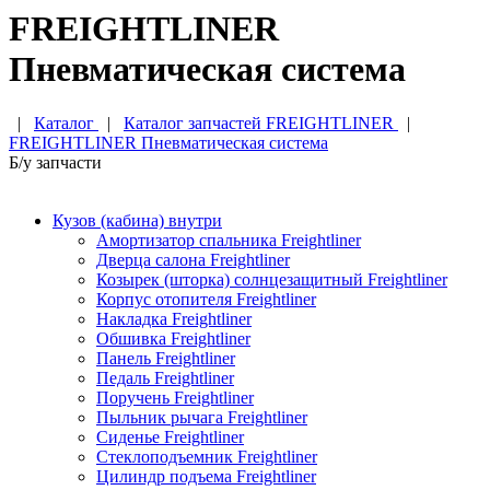
FREIGHTLINER
Пневматическая система
|
Каталог
|
Каталог запчастей FREIGHTLINER
|
FREIGHTLINER Пневматическая система
Б/у запчасти
Кузов (кабина) внутри
Амортизатор спальника Freightliner
Дверца салона Freightliner
Козырек (шторка) солнцезащитный Freightliner
Корпус отопителя Freightliner
Накладка Freightliner
Обшивка Freightliner
Панель Freightliner
Педаль Freightliner
Поручень Freightliner
Пыльник рычага Freightliner
Сиденье Freightliner
Стеклоподъемник Freightliner
Цилиндр подъема Freightliner