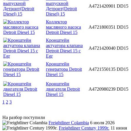
выпускной
A4721420901
DD15
Детроит(Detroit
Diesel) 15
Коллектор
масляного насоса
A4721800351
DD15
Detroit Diesel 15
Кронштейн
актуатора клапана
A4721420040
DD15
Detroit Diesel 15 c
Egr
Кронштейн
генератора Detroit
A4721550135
DD15
Diesel 15
Кронштейн
двигателя Detroit
A4720980239
DD15
Diesel 15
1
2
3
На разбор поступили
Freightliner Colambia
6 июля 2026
Freightliner Century 1999г.
11 июня