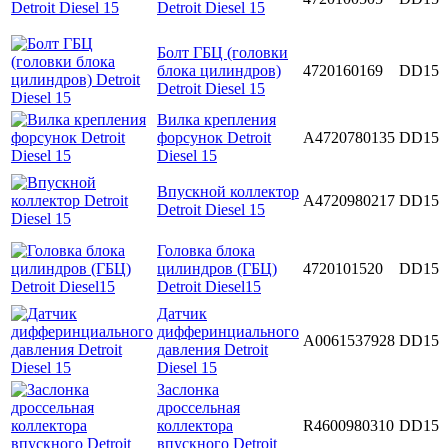
Detroit Diesel 15
Болт ГБЦ (головки
блока цилиндров)
4720160169
DD15
Detroit Diesel 15
Вилка крепления
форсунок Detroit
A4720780135
DD15
Diesel 15
Впускной коллектор
A4720980217
DD15
Detroit Diesel 15
Головка блока
цилиндров (ГБЦ)
4720101520
DD15
Detroit Diesel15
Датчик
дифферинциального
A0061537928
DD15
давления Detroit
Diesel 15
Заслонка
дроссельная
коллектора
R4600980310
DD15
впускного Detroit