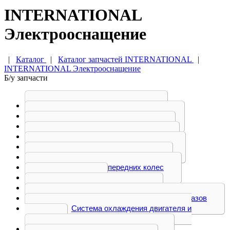
INTERNATIONAL
Электрооснащение
|
Каталог
|
Каталог запчастей INTERNATIONAL
|
INTERNATIONAL Электрооснащение
Б/у запчасти
Кузов (кабина) внутри
Кузов наружные элементы
Оптика, стекла, зеркала
Пневматическая система
Подвеска двигателя и КПП
Подвеска задних колес
Подвеска передних колес
Рама
Рулевое управление
Система выпуска отработанных газов
Система охлаждения двигателя и
салона
Сопутствующие товары