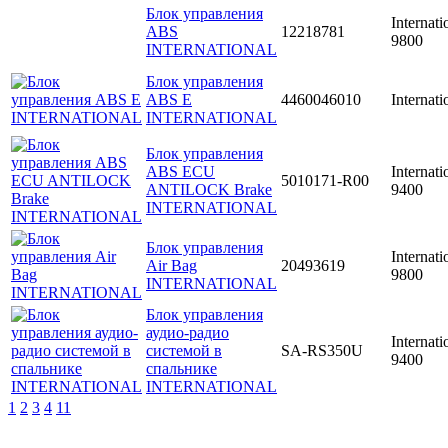
Блок управления
Internati
ABS
12218781
9800
INTERNATIONAL
Блок управления
ABS E
4460046010
Internati
INTERNATIONAL
Блок управления
ABS ECU
Internati
5010171-R00
ANTILOCK Brake
9400
INTERNATIONAL
Блок управления
Internati
Air Bag
20493619
9800
INTERNATIONAL
Блок управления
аудио-радио
Internati
системой в
SA-RS350U
9400
спальнике
INTERNATIONAL
1
2
3
4
11