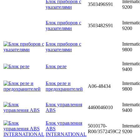
Блок приборов с
Internati
3503496S91
указателями
9200
Блок приборов с
Internati
3503482S91
указателями
9200
Блок приборов с
Internati
указателями
9800
Internati
Блок реле
9400
Блок реле и
Internati
A06-48434
предохранителей
9800
Блок управления
Internati
4460046010
ABS
9400
Блок управления
5010170-
Internati
ABS
R00/3572459C2
9200
INTERNATIONAL