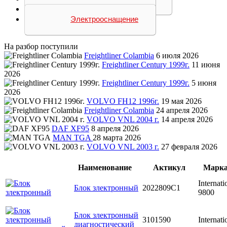
Тормозная система
Электрооснащение
На разбор поступили
Freightliner Colambia
6 июля 2026
Freightliner Century 1999г.
11 июня
2026
Freightliner Century 1999г.
5 июня
2026
VOLVO FH12 1996г.
19 мая 2026
Freightliner Colambia
24 апреля 2026
VOLVO VNL 2004 г.
14 апреля 2026
DAF XF95
8 апреля 2026
MAN TGA
28 марта 2026
VOLVO VNL 2003 г.
27 февраля 2026
Наименование
Актикул
Марк
Internati
Блок злектронный
2022809C1
9800
Блок злектронный
3101590
Internati
диагностический