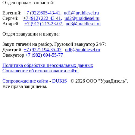
Отдел продаж запчастей:
Евгений:
+7 (922)605-43-41,
ud1@uraldiesel.ru
Сергей:
+7 (912) 222-43-41,
ud2@uraldiesel.ru
Андрей:
+7 (912) 213-23-07,
ud3@uraldiesel.ru
Отдел эвакуации и выкупа:
Закуп тягачей на разбор. Грузовой эвакуатор 24/7:
Дмитрий:
+7 (922) 194-35-07
,
ud6@uraldiesel.ru
Эвакуатор
+7 (982) 694-55-77
Политика обработки персональных данных
Соглашение об использовании сайта
Cопровождение сайта
-
DUKiS
© 2026 ООО "УралДизель".
Все права защищены.