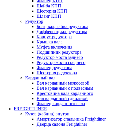
Фланец КПП
Шайба КПП
Шестерня КПП
Шланг КПП
Редуктор
Болт, вал, гайка редуктора
Дифференциал редуктора
Корпус редуктора
Крышка вала
Муфта включения
Подшипник редуктора
Редуктор моста заднего
Редуктор моста среднего
Фланец редуктора
Шестерня редуктора
Карданный вал
Вал карданный межосевой
Вал карданный с подвесным
Крестовина вала карданного
Вал карданный сдвижной
Фланец карданного вала
FREIGHTLINER
Кузов (кабина) внутри
Амортизатор спальника Freightliner
Дверца салона Freightliner