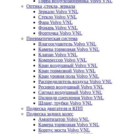
Гофра воздухозаборника Volvo VNL
Оптика ,стекла, зеркала
Зеркало Volvo VNL
Стекло Volvo VNL
Фара Volvo VNL
Фонарь Volvo VNL
Форточка Volvo VNL
Пневматическая система
Влагоосушитель Volvo VNL
Камера тормозная Volvo VNL
Клапан Volvo VNL
Компрессор Volvo VNL
Кран воздушный Volvo VNL
Кран тормозной Volvo VNL
Кран уровня пола Volvo VNL
Распредилитель воздуха Volvo VNL
Ресивер воздушный Volvo VNL
Сигнал воздушный Volvo VNL
Цилиндр сцепления Volvo VNL
Шланг, трубки Volvo VNL
Подвеска двигателя и КПП
Подвеска задних колес
Амортизатор Volvo VNL
Камера тормозная Volvo VNL
Корпус моста Volvo VNL