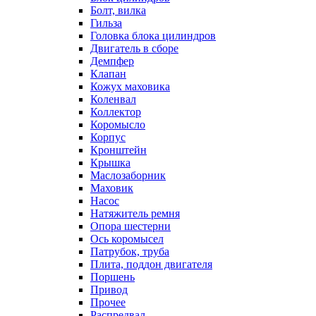
Болт, вилка
Гильза
Головка блока цилиндров
Двигатель в сборе
Демпфер
Клапан
Кожух маховика
Коленвал
Коллектор
Коромысло
Корпус
Кронштейн
Крышка
Маслозаборник
Маховик
Насос
Натяжитель ремня
Опора шестерни
Ось коромысел
Патрубок, труба
Плита, поддон двигателя
Поршень
Привод
Прочее
Распредвал