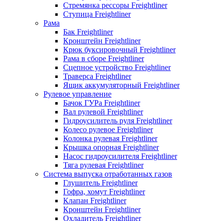
Стремянка рессоры Freightliner
Ступица Freightliner
Рама
Бак Freightliner
Кронштейн Freightliner
Крюк буксировочный Freightliner
Рама в сборе Freightliner
Сцепное устройство Freightliner
Траверса Freightliner
Ящик аккумуляторный Freightliner
Рулевое управление
Бачок ГУРа Freightliner
Вал рулевой Freightliner
Гидроусилитель руля Freightliner
Колесо рулевое Freightliner
Колонка рулевая Freightliner
Крышка опорная Freightliner
Насос гидроусилителя Freightliner
Тяга рулевая Freightliner
Система выпуска отработанных газов
Глушитель Freightliner
Гофра, хомут Freightliner
Клапан Freightliner
Кронштейн Freightliner
Охладитель Freightliner