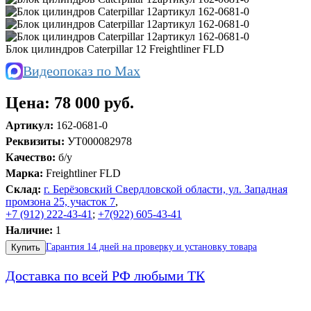
Блок цилиндров Caterpillar 12 Freightliner FLD
Видеопоказ по Max
Цена:
78 000 руб.
Артикул:
162-0681-0
Реквизиты:
УТ000082978
Качество:
б/у
Марка:
Freightliner FLD
Склад:
г. Берёзовский Свердловской области, ул. Западная
промзона 25, участок 7
,
+7 (912) 222-43-41
;
+7(922) 605-43-41
Наличие:
1
Гарантия 14 дней на проверку и установку товара
Купить
Доставка по всей РФ любыми ТК