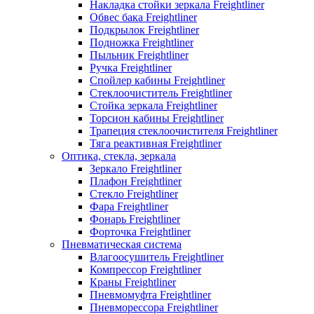
Накладка стойки зеркала Freightliner
Обвес бака Freightliner
Подкрылок Freightliner
Подножка Freightliner
Пыльник Freightliner
Ручка Freightliner
Спойлер кабины Freightliner
Стеклоочиститель Freightliner
Стойка зеркала Freightliner
Торсион кабины Freightliner
Трапеция стеклоочистителя Freightliner
Тяга реактивная Freightliner
Оптика, стекла, зеркала
Зеркало Freightliner
Плафон Freightliner
Стекло Freightliner
Фара Freightliner
Фонарь Freightliner
Форточка Freightliner
Пневматическая система
Влагоосушитель Freightliner
Компрессор Freightliner
Краны Freightliner
Пневмомуфта Freightliner
Пневморессора Freightliner