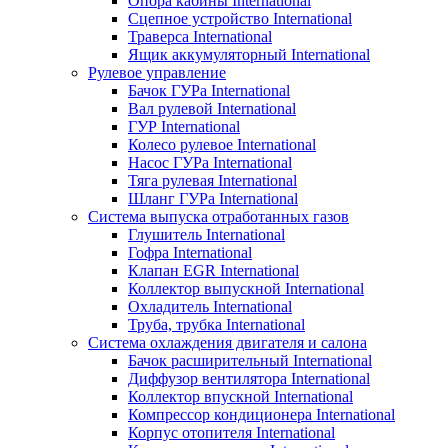
Опора кабины International
Сцепное устройство International
Траверса International
Ящик аккумуляторный International
Рулевое управление
Бачок ГУРа International
Вал рулевой International
ГУР International
Колесо рулевое International
Насос ГУРа International
Тяга рулевая International
Шланг ГУРа International
Система выпуска отработанных газов
Глушитель International
Гофра International
Клапан EGR International
Коллектор выпускной International
Охладитель International
Труба, трубка International
Система охлаждения двигателя и салона
Бачок расширительный International
Диффузор вентилятора International
Коллектор впускной International
Компрессор кондиционера International
Корпус отопителя International