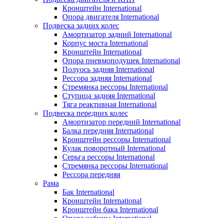
Кронштейн International
Опора двигателя International
Подвеска задних колес
Амортизатор задний International
Корпус моста International
Кронштейн International
Опора пневмоподушек International
Полуось задняя International
Рессора задняя International
Стремянка рессоры International
Ступица задняя International
Тяга реактивная International
Подвеска передних колес
Амортизатор передний International
Балка передняя International
Кронштейн рессоры International
Кулак поворотный International
Серьга рессоры International
Стремянка рессоры International
Рессора передняя
Рама
Бак International
Кронштейн International
Кронштейн бака International