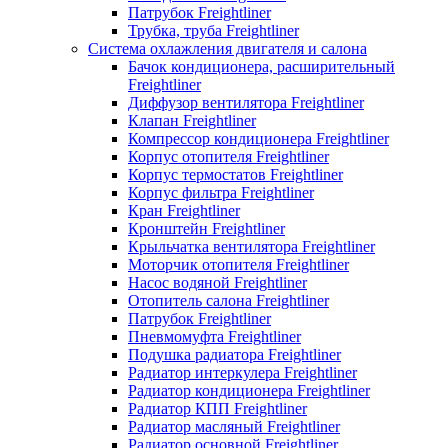
Патрубок Freightliner
Трубка, труба Freightliner
Система охлажления двигателя и салона
Бачок кондиционера, расширительный
Freightliner
Диффузор вентилятора Freightliner
Клапан Freightliner
Компрессор кондиционера Freightliner
Корпус отопителя Freightliner
Корпус термостатов Freightliner
Корпус фильтра Freightliner
Кран Freightliner
Кронштейн Freightliner
Крыльчатка вентилятора Freightliner
Моторчик отопителя Freightliner
Насос водяной Freightliner
Отопитель салона Freightliner
Патрубок Freightliner
Пневмомуфта Freightliner
Подушка радиатора Freightliner
Радиатор интеркулера Freightliner
Радиатор кондиционера Freightliner
Радиатор КПП Freightliner
Радиатор масляный Freightliner
Радиатор основной Freightliner