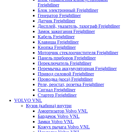
Freightliner
Блок электронный Freightliner
Генератор Freightliner
Датчик Freightliner
Дисплей, указатель, тахограф Freightliner
Замок зажигания Freightliner
Кабель Freightliner
Клавиша Freightliner
Кнопка Freightliner
Моторчик стеклоочистителя Freightliner
Панель приборов Freightliner
Переключатель Freightliner
Перемычка аккумуляторная Freightliner
Привод силовой Freightliner
Проводка (коса) Freightliner
Реле, реостат, розетка Freightliner
Сигнал Freightliner
Стартер Freightliner
VOLVO VNL
Кузов (кабина) внутри
Амортизатор Volvo VNL
Бардачок Volvo VNL
Замки Volvo VNL
Кожух рычага Volvo VNL