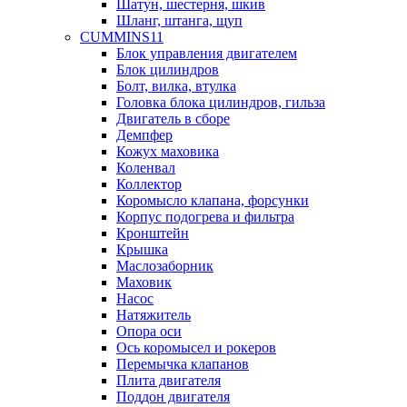
Шатун, шестерня, шкив
Шланг, штанга, щуп
CUMMINS11
Блок управления двигателем
Блок цилиндров
Болт, вилка, втулка
Головка блока цилиндров, гильза
Двигатель в сборе
Демпфер
Кожух маховика
Коленвал
Коллектор
Коромысло клапана, форсунки
Корпус подогрева и фильтра
Кронштейн
Крышка
Маслозаборник
Маховик
Насос
Натяжитель
Опора оси
Ось коромысел и рокеров
Перемычка клапанов
Плита двигателя
Поддон двигателя