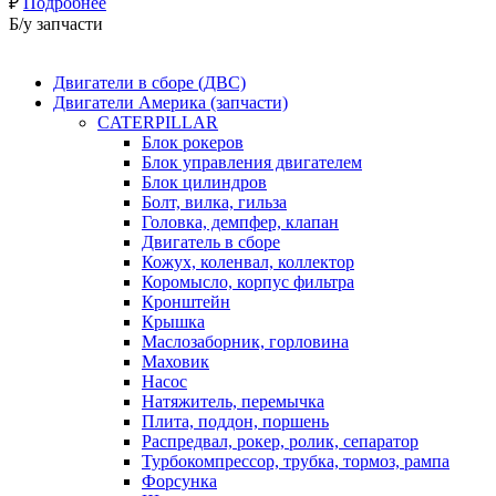
₽
Подробнее
Б/у запчасти
Двигатели в сборе (ДВС)
Двигатели Америка (запчасти)
CATERPILLAR
Блок рокеров
Блок управления двигателем
Блок цилиндров
Болт, вилка, гильза
Головка, демпфер, клапан
Двигатель в сборе
Кожух, коленвал, коллектор
Коромысло, корпус фильтра
Кронштейн
Крышка
Маслозаборник, горловина
Маховик
Насос
Натяжитель, перемычка
Плита, поддон, поршень
Распредвал, рокер, ролик, сепаратор
Турбокомпрессор, трубка, тормоз, рампа
Форсунка