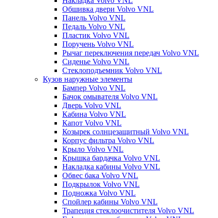
Накладка Volvo VNL
Обшивка двери Volvo VNL
Панель Volvo VNL
Педаль Volvo VNL
Пластик Volvo VNL
Поручень Volvo VNL
Рычаг переключения передач Volvo VNL
Сиденье Volvo VNL
Стеклоподъемник Volvo VNL
Кузов наружные элементы
Бампер Volvo VNL
Бачок омывателя Volvo VNL
Дверь Volvo VNL
Кабина Volvo VNL
Капот Volvo VNL
Козырек солнцезащитный Volvo VNL
Корпус фильтра Volvo VNL
Крыло Volvo VNL
Крышка бардачка Volvo VNL
Накладка кабины Volvo VNL
Обвес бака Volvo VNL
Подкрылок Volvo VNL
Подножка Volvo VNL
Спойлер кабины Volvo VNL
Трапеция стеклоочистителя Volvo VNL