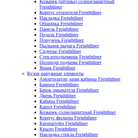
Козырек (шторка) солнцезащитный
Freightliner
Корпус отопителя Freightliner
Накладка Freightliner
Обшивка Freightliner
Панель Freightliner
Педаль Freightliner
Поручень Freightliner
Пыльник рычага Freightliner
Сиденье Freightliner
Стеклоподъемник Freightliner
Цилиндр подъема Freightliner
Ящик Freightliner
Кузов наружные элементы
Амортизатор, кран кабины Freightliner
Бампер Freightliner
Бачок омывателя Freightliner
Дверь Freightliner
Кабина Freightliner
Капот Freightliner
Козырек солнезащитный Freightliner
Корпус фильтра Freightliner
Кронштейн Freightliner
Крыло Freightliner
Накладка стекла Freightliner