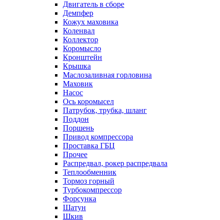
Двигатель в сборе
Демпфер
Кожух маховика
Коленвал
Коллектор
Коромысло
Кронштейн
Крышка
Маслозаливная горловина
Маховик
Насос
Ось коромысел
Патрубок, трубка, шланг
Поддон
Поршень
Привод компрессора
Проставка ГБЦ
Прочее
Распредвал, рокер распредвала
Теплообменник
Тормоз горный
Турбокомпрессор
Форсунка
Шатун
Шкив