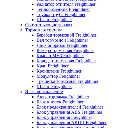
Радиатор отпителя Freightliner
Теплообменник Freightliner
Трубка, труба Freightliner
Шланг Freightliner
Сопутствующие товары
Тормозная система
Барабан тормозной Freightliner
Вал тормозной Freightliner
Диск опорный Freightliner
Камера тормозная Freightliner
Клапан MV3 Freightliner
Колодка тормозная Freightliner
Кран Freightliner
Кронштейн Freightliner
Модулятор Freightliner
Трещетка тормозная Freightliner
Шланг Freightliner
Электрооснащение
Актуатор замка Freightliner
Блок кнопок Freightliner
Блок предохранителей Freightliner
Блок управления ABS Freightliner
Блок управления Freightliner
Блок управления АКПП Freightliner
Блок управления клим.установкой