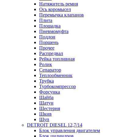
Натяжитель ремня
Ось коромысел
Перемычка клапанов
Плита
Площадка
Пневмомуфта
Поддон
Поршень
Прочее
Распредвал
Рейка топливная
Ролик
Сепаратор
Теплообменник
Трубка
Турбокомпрессор
Форсунка
Шайба
Шатун
Шестерня
Шкив
Щуп
DETROIT DIESEL 12,7/14
Блок управления двигателем
Блок цилиндров