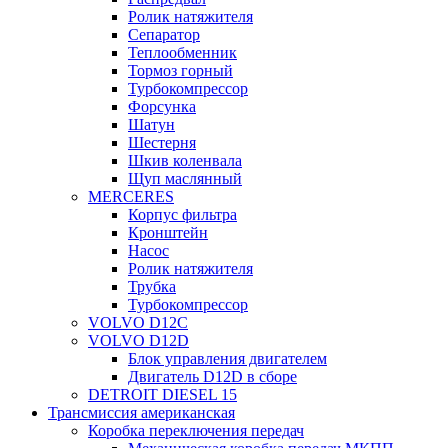
Ролик натяжителя
Сепаратор
Теплообменник
Тормоз горный
Турбокомпрессор
Форсунка
Шатун
Шестерня
Шкив коленвала
Щуп маслянный
MERCERES
Корпус фильтра
Кронштейн
Насос
Ролик натяжителя
Трубка
Турбокомпрессор
VOLVO D12C
VOLVO D12D
Блок управления двигателем
Двигатель D12D в сборе
DETROIT DIESEL 15
Трансмиссия американская
Коробка переключения передач