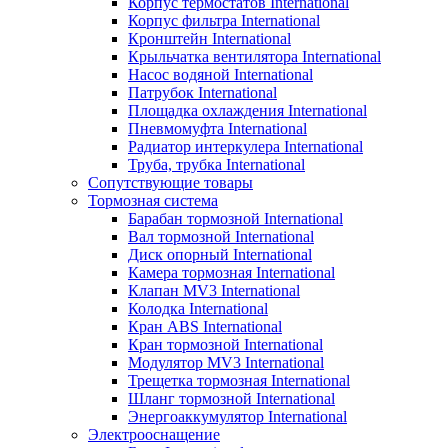
Корпус термостатов International
Корпус фильтра International
Кронштейн International
Крыльчатка вентилятора International
Насос водяной International
Патрубок International
Площадка охлаждения International
Пневмомуфта International
Радиатор интеркулера International
Труба, трубка International
Сопутствующие товары
Тормозная система
Барабан тормозной International
Вал тормозной International
Диск опорный International
Камера тормозная International
Клапан MV3 International
Колодка International
Кран ABS International
Кран тормозной International
Модулятор MV3 International
Трещетка тормозная International
Шланг тормозной International
Энергоаккумулятор International
Электрооснащение