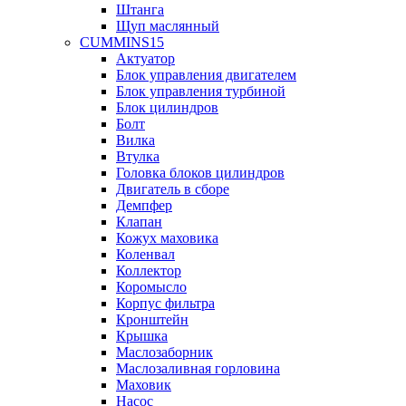
Штанга
Щуп маслянный
CUMMINS15
Актуатор
Блок управления двигателем
Блок управления турбиной
Блок цилиндров
Болт
Вилка
Втулка
Головка блоков цилиндров
Двигатель в сборе
Демпфер
Клапан
Кожух маховика
Коленвал
Коллектор
Коромысло
Корпус фильтра
Кронштейн
Крышка
Маслозаборник
Маслозаливная горловина
Маховик
Насос