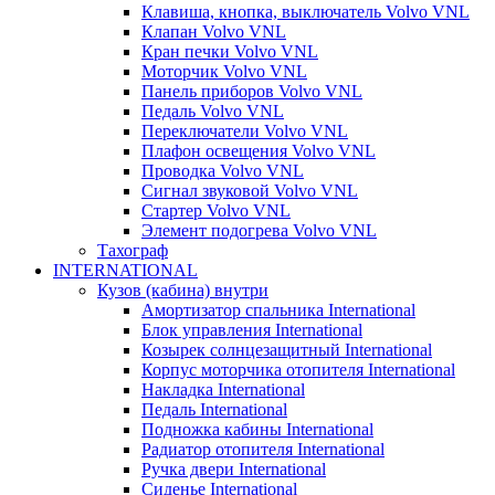
Клавиша, кнопка, выключатель Volvo VNL
Клапан Volvo VNL
Кран печки Volvo VNL
Моторчик Volvo VNL
Панель приборов Volvo VNL
Педаль Volvo VNL
Переключатели Volvo VNL
Плафон освещения Volvo VNL
Проводка Volvo VNL
Сигнал звуковой Volvo VNL
Стартер Volvo VNL
Элемент подогрева Volvo VNL
Тахограф
INTERNATIONAL
Кузов (кабина) внутри
Амортизатор спальника International
Блок управления International
Козырек солнцезащитный International
Корпус моторчика отопителя International
Накладка International
Педаль International
Подножка кабины International
Радиатор отопителя International
Ручка двери International
Сиденье International