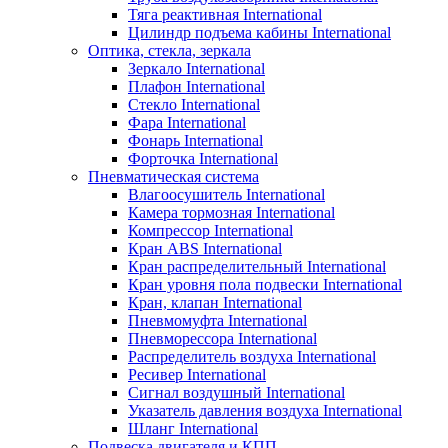
Тяга реактивная International
Цилиндр подъема кабины International
Оптика, стекла, зеркала
Зеркало International
Плафон International
Стекло International
Фара International
Фонарь International
Форточка International
Пневматическая система
Влагоосушитель International
Камера тормозная International
Компрессор International
Кран ABS International
Кран распределительный International
Кран уровня пола подвески International
Кран, клапан International
Пневмомуфта International
Пневморессора International
Распределитель воздуха International
Ресивер International
Сигнал воздушный International
Указатель давления воздуха International
Шланг International
Подвеска двигателя и КПП