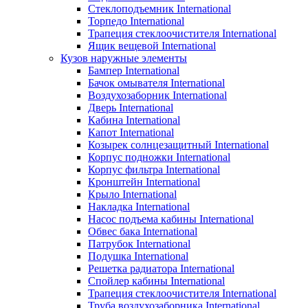
Стеклоподъемник International
Торпедо International
Трапеция стеклоочистителя International
Ящик вещевой International
Кузов наружные элементы
Бампер International
Бачок омывателя International
Воздухозаборник International
Дверь International
Кабина International
Капот International
Козырек солнцезащитный International
Корпус подножки International
Корпус фильтра International
Кронштейн International
Крыло International
Накладка International
Насос подъема кабины International
Обвес бака International
Патрубок International
Подушка International
Решетка радиатора International
Спойлер кабины International
Трапеция стеклоочистителя International
Труба воздухозаборника International