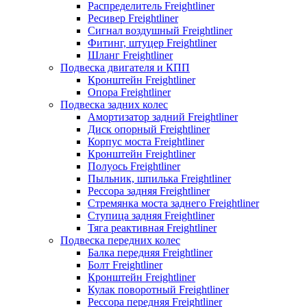
Распределитель Freightliner
Ресивер Freightliner
Сигнал воздушный Freightliner
Фитинг, штуцер Freightliner
Шланг Freightliner
Подвеска двигателя и КПП
Кронштейн Freightliner
Опора Freightliner
Подвеска задних колес
Амортизатор задний Freightliner
Диск опорный Freightliner
Корпус моста Freightliner
Кронштейн Freightliner
Полуось Freightliner
Пыльник, шпилька Freightliner
Рессора задняя Freightliner
Стремянка моста заднего Freightliner
Ступица задняя Freightliner
Тяга реактивная Freightliner
Подвеска передних колес
Балка передняя Freightliner
Болт Freightliner
Кронштейн Freightliner
Кулак поворотный Freightliner
Рессора передняя Freightliner