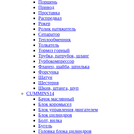
Поршень
Привод
Проставка
Распредвал
Рокер
Ролик натяжитель
Сепаратор
Теплообменник
Толкатель
Тормоз горный
Трубка, патрубок, шланг
Турбокомпрессор
Фланец, шайба, шпилька
Форсунка
Шатун
Шестерня
Шкив, штанга, щуп
CUMMINS14
Бачок маслянный
Блок коромысел
Блок управления двигателем
Блок цилиндров
Болт, вилка
Бугель
Головка блока цилиндров