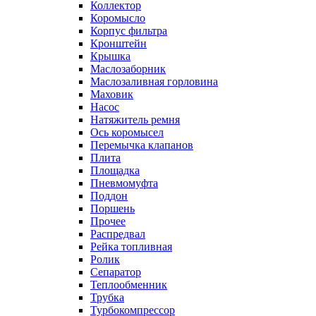
Коллектор
Коромысло
Корпус фильтра
Кронштейн
Крышка
Маслозаборник
Маслозаливная горловина
Маховик
Насос
Натяжитель ремня
Ось коромысел
Перемычка клапанов
Плита
Площадка
Пневмомуфта
Поддон
Поршень
Прочее
Распредвал
Рейка топливная
Ролик
Сепаратор
Теплообменник
Трубка
Турбокомпрессор