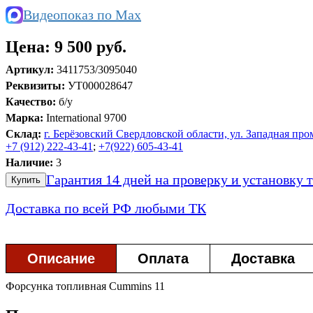
Видеопоказ по Max
Цена:
9 500 руб.
Артикул:
3411753/3095040
Реквизиты:
УТ000028647
Качество:
б/у
Марка:
International 9700
Склад:
г. Берёзовский Свердловской области, ул. Западная пром
+7 (912) 222-43-41
;
+7(922) 605-43-41
Наличие:
3
Гарантия 14 дней на проверку и установку 
Купить
Доставка по всей РФ любыми ТК
Описание
Оплата
Доставка
Форсунка топливная Cummins 11