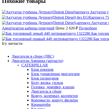
Похожие товары
Актуатор т
Актуатор т
Амортизатор кабины передний
Цена: 2 620 ₽
Подробнее
Бак топли
Бак топл
Б/у запчасти
Двигатели в сборе (ДВС)
Двигатели Америка (запчасти)
CATERPILLAR
Блок рокеров
Блок управления двигателем
Блок цилиндров
Болт, вилка, гильза
Головка, демпфер, клапан
Двигатель в сборе
Кожух, коленвал, коллектор
Коромысло, корпус фильтра
Кронштейн
Крышка