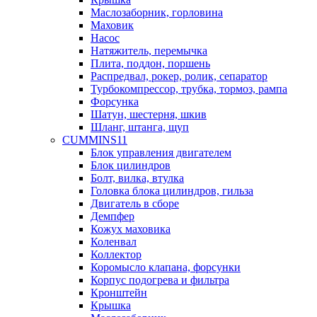
Маслозаборник, горловина
Маховик
Насос
Натяжитель, перемычка
Плита, поддон, поршень
Распредвал, рокер, ролик, сепаратор
Турбокомпрессор, трубка, тормоз, рампа
Форсунка
Шатун, шестерня, шкив
Шланг, штанга, щуп
CUMMINS11
Блок управления двигателем
Блок цилиндров
Болт, вилка, втулка
Головка блока цилиндров, гильза
Двигатель в сборе
Демпфер
Кожух маховика
Коленвал
Коллектор
Коромысло клапана, форсунки
Корпус подогрева и фильтра
Кронштейн
Крышка