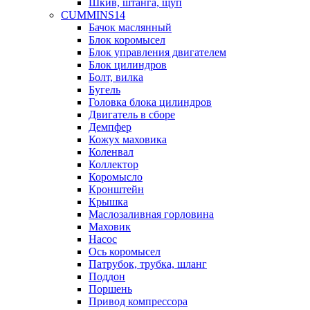
Шкив, штанга, щуп
CUMMINS14
Бачок маслянный
Блок коромысел
Блок управления двигателем
Блок цилиндров
Болт, вилка
Бугель
Головка блока цилиндров
Двигатель в сборе
Демпфер
Кожух маховика
Коленвал
Коллектор
Коромысло
Кронштейн
Крышка
Маслозаливная горловина
Маховик
Насос
Ось коромысел
Патрубок, трубка, шланг
Поддон
Поршень
Привод компрессора