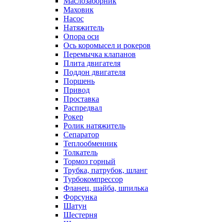
Маслозаборник
Маховик
Насос
Натяжитель
Опора оси
Ось коромысел и рокеров
Перемычка клапанов
Плита двигателя
Поддон двигателя
Поршень
Привод
Проставка
Распредвал
Рокер
Ролик натяжитель
Сепаратор
Теплообменник
Толкатель
Тормоз горный
Трубка, патрубок, шланг
Турбокомпрессор
Фланец, шайба, шпилька
Форсунка
Шатун
Шестерня