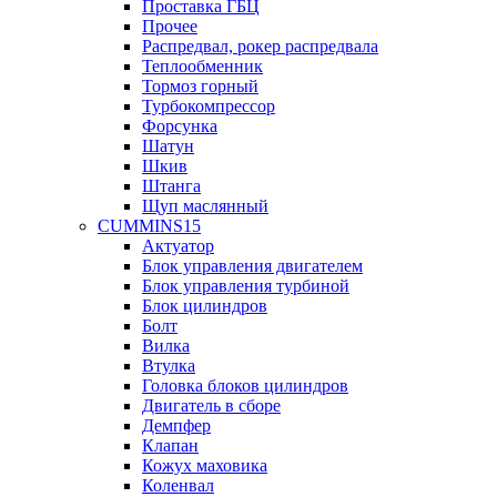
Проставка ГБЦ
Прочее
Распредвал, рокер распредвала
Теплообменник
Тормоз горный
Турбокомпрессор
Форсунка
Шатун
Шкив
Штанга
Щуп маслянный
CUMMINS15
Актуатор
Блок управления двигателем
Блок управления турбиной
Блок цилиндров
Болт
Вилка
Втулка
Головка блоков цилиндров
Двигатель в сборе
Демпфер
Клапан
Кожух маховика
Коленвал