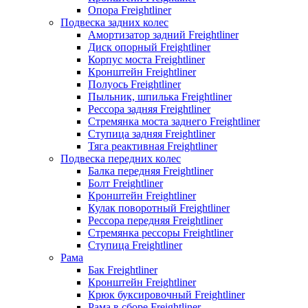
Опора Freightliner
Подвеска задних колес
Амортизатор задний Freightliner
Диск опорный Freightliner
Корпус моста Freightliner
Кронштейн Freightliner
Полуось Freightliner
Пыльник, шпилька Freightliner
Рессора задняя Freightliner
Стремянка моста заднего Freightliner
Ступица задняя Freightliner
Тяга реактивная Freightliner
Подвеска передних колес
Балка передняя Freightliner
Болт Freightliner
Кронштейн Freightliner
Кулак поворотный Freightliner
Рессора передняя Freightliner
Стремянка рессоры Freightliner
Ступица Freightliner
Рама
Бак Freightliner
Кронштейн Freightliner
Крюк буксировочный Freightliner
Рама в сборе Freightliner