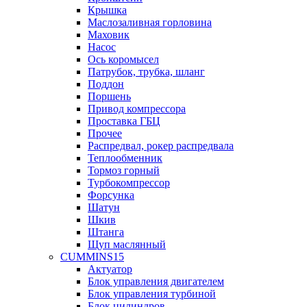
Крышка
Маслозаливная горловина
Маховик
Насос
Ось коромысел
Патрубок, трубка, шланг
Поддон
Поршень
Привод компрессора
Проставка ГБЦ
Прочее
Распредвал, рокер распредвала
Теплообменник
Тормоз горный
Турбокомпрессор
Форсунка
Шатун
Шкив
Штанга
Щуп маслянный
CUMMINS15
Актуатор
Блок управления двигателем
Блок управления турбиной
Блок цилиндров