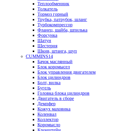
Теплообменник
Толкатель
Тормоз горный
Трубка, патрубок, шланг
Турбокомпрессор
Фланец, шайба, шпилька
Форсунка
Шатун
Шестерня
Шкив, штанга, щуп
CUMMINS14
Бачок маслянный
Блок коромысел
Блок управления двигателем
Блок цилиндров
Болт, вилка
Бугель
Головка блока цилиндров
Двигатель в сборе
Демпфер
Кожух маховика
Коленвал
Коллектор
Коромысло
Кронштейн