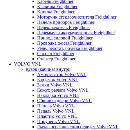
Кабель Freightliner
Клавиша Freightliner
Кнопка Freightliner
Моторчик стеклоочистителя Freightliner
Панель приборов Freightliner
Переключатель Freightliner
Перемычка аккумуляторная Freightliner
Привод силовой Freightliner
Проводка (коса) Freightliner
Реле, реостат, розетка Freightliner
Сигнал Freightliner
Стартер Freightliner
VOLVO VNL
Кузов (кабина) внутри
Амортизатор Volvo VNL
Бардачок Volvo VNL
Замки Volvo VNL
Кожух рычага Volvo VNL
Накладка Volvo VNL
Обшивка двери Volvo VNL
Панель Volvo VNL
Педаль Volvo VNL
Пластик Volvo VNL
Поручень Volvo VNL
Рычаг переключения передач Volvo VNL