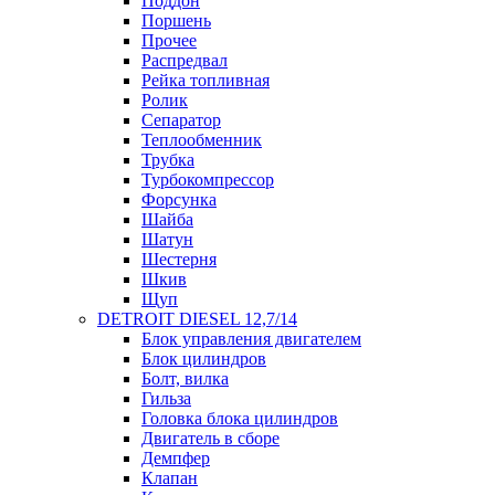
Поддон
Поршень
Прочее
Распредвал
Рейка топливная
Ролик
Сепаратор
Теплообменник
Трубка
Турбокомпрессор
Форсунка
Шайба
Шатун
Шестерня
Шкив
Щуп
DETROIT DIESEL 12,7/14
Блок управления двигателем
Блок цилиндров
Болт, вилка
Гильза
Головка блока цилиндров
Двигатель в сборе
Демпфер
Клапан