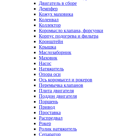
Двигатель в сборе
Демпфер
Кожух маховика
Коленвал
Коллектор
Коромысло клапана, форсунки
Корпус подогрева и фильтра
Кронштейн
Крышка
Маслозаборник
Маховик
Насос
Натяжитель
Опора оси
Ось коромысел и рокеров
Перемычка клапанов
Плита двигателя
Поддон двигателя
Поршень
Привод
Проставка
Распредвал
Рокер
Ролик натяжитель
Сепаратор