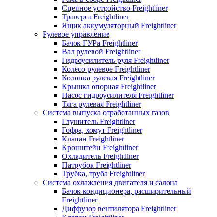
Сцепное устройство Freightliner
Траверса Freightliner
Ящик аккумуляторный Freightliner
Рулевое управление
Бачок ГУРа Freightliner
Вал рулевой Freightliner
Гидроусилитель руля Freightliner
Колесо рулевое Freightliner
Колонка рулевая Freightliner
Крышка опорная Freightliner
Насос гидроусилителя Freightliner
Тяга рулевая Freightliner
Система выпуска отработанных газов
Глушитель Freightliner
Гофра, хомут Freightliner
Клапан Freightliner
Кронштейн Freightliner
Охладитель Freightliner
Патрубок Freightliner
Трубка, труба Freightliner
Система охлажления двигателя и салона
Бачок кондиционера, расширительный
Freightliner
Диффузор вентилятора Freightliner