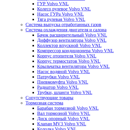
ГУР Volvo VNL
Колесо рулевое Volvo VNL
Насос ГУРа Volvo VNL
Тяга рулевая Volvo VNL
Система выпуска отработанных газов
Система охлаждения двигателя и салона
Бачок расширительный Volvo VNL
Диффузор вентилятора Volvo VNL
Коллектор впускной Volvo VNL
Компрессор кондиционера Volvo VNL
Корпус отопителя Volvo VNL
Корпус термостатов Volvo VNL
Крыльчатка вентилятора Volvo VNL
Насос водяной Volvo VNL
Патрубки Volvo VNL
Пневмомуфта Volvo VNL
Радиатор Volvo VNL
Трубки, шланги Volvo VNL
Сопутствующие товары
Тормозная система
Барабан тормозной Volvo VNL
Вал тормозной Volvo VNL
Диск опорный Volvo VNL
Клапан MV3 Volvo VNL
Колодка Volvo VNL