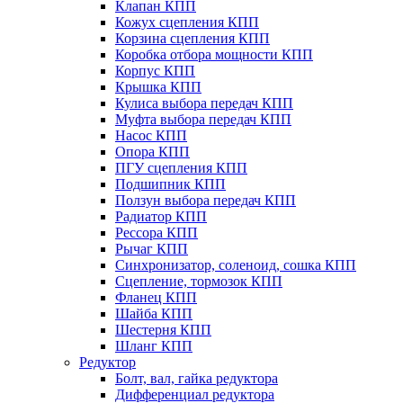
Клапан КПП
Кожух сцепления КПП
Корзина сцепления КПП
Коробка отбора мощности КПП
Корпус КПП
Крышка КПП
Кулиса выбора передач КПП
Муфта выбора передач КПП
Насос КПП
Опора КПП
ПГУ сцепления КПП
Подшипник КПП
Ползун выбора передач КПП
Радиатор КПП
Рессора КПП
Рычаг КПП
Синхронизатор, соленоид, сошка КПП
Сцепление, тормозок КПП
Фланец КПП
Шайба КПП
Шестерня КПП
Шланг КПП
Редуктор
Болт, вал, гайка редуктора
Дифференциал редуктора