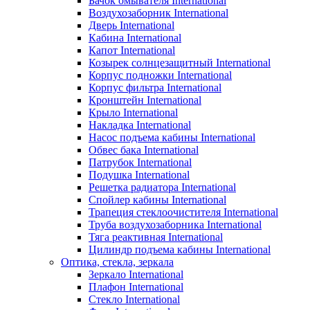
Бачок омывателя International
Воздухозаборник International
Дверь International
Кабина International
Капот International
Козырек солнцезащитный International
Корпус подножки International
Корпус фильтра International
Кронштейн International
Крыло International
Накладка International
Насос подъема кабины International
Обвес бака International
Патрубок International
Подушка International
Решетка радиатора International
Спойлер кабины International
Трапеция стеклоочистителя International
Труба воздухозаборника International
Тяга реактивная International
Цилиндр подъема кабины International
Оптика, стекла, зеркала
Зеркало International
Плафон International
Стекло International