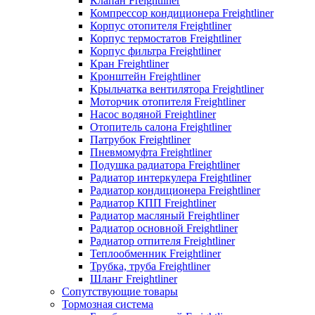
Клапан Freightliner
Компрессор кондиционера Freightliner
Корпус отопителя Freightliner
Корпус термостатов Freightliner
Корпус фильтра Freightliner
Кран Freightliner
Кронштейн Freightliner
Крыльчатка вентилятора Freightliner
Моторчик отопителя Freightliner
Насос водяной Freightliner
Отопитель салона Freightliner
Патрубок Freightliner
Пневмомуфта Freightliner
Подушка радиатора Freightliner
Радиатор интеркулера Freightliner
Радиатор кондиционера Freightliner
Радиатор КПП Freightliner
Радиатор масляный Freightliner
Радиатор основной Freightliner
Радиатор отпителя Freightliner
Теплообменник Freightliner
Трубка, труба Freightliner
Шланг Freightliner
Сопутствующие товары
Тормозная система