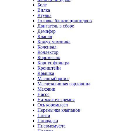
Болт
Вилка
Втулка
Головка блоков цилиндров
Двигатель в сборе
Демпфер
Клапан
Кожух маховика
Коленвал
Коллектор
Коромысло
Корпус фильтра
Кронштейн
Крышка
Маслозаборник
Маслозаливная горловина
Маховик
Насос
Натяжитель ремня
Ось коромысел
Перемычка клапанов
Плита
Площадка
Пневмомуфта