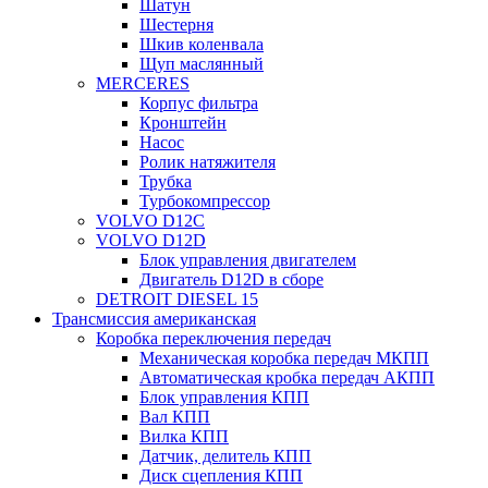
Шатун
Шестерня
Шкив коленвала
Щуп маслянный
MERCERES
Корпус фильтра
Кронштейн
Насос
Ролик натяжителя
Трубка
Турбокомпрессор
VOLVO D12C
VOLVO D12D
Блок управления двигателем
Двигатель D12D в сборе
DETROIT DIESEL 15
Трансмиссия американская
Коробка переключения передач
Механическая коробка передач МКПП
Автоматическая кробка передач АКПП
Блок управления КПП
Вал КПП
Вилка КПП
Датчик, делитель КПП
Диск сцепления КПП