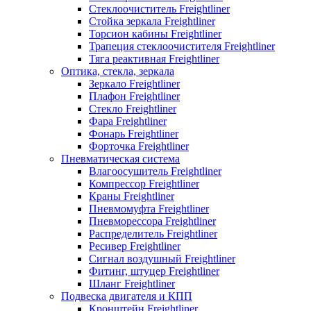
Стеклоочиститель Freightliner
Стойка зеркала Freightliner
Торсион кабины Freightliner
Трапеция стеклоочистителя Freightliner
Тяга реактивная Freightliner
Оптика, стекла, зеркала
Зеркало Freightliner
Плафон Freightliner
Стекло Freightliner
Фара Freightliner
Фонарь Freightliner
Форточка Freightliner
Пневматическая система
Влагоосушитель Freightliner
Компрессор Freightliner
Краны Freightliner
Пневмомуфта Freightliner
Пневморессора Freightliner
Распределитель Freightliner
Ресивер Freightliner
Сигнал воздушный Freightliner
Фитинг, штуцер Freightliner
Шланг Freightliner
Подвеска двигателя и КПП
Кронштейн Freightliner