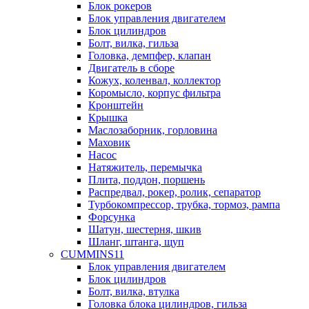
Блок рокеров
Блок управления двигателем
Блок цилиндров
Болт, вилка, гильза
Головка, демпфер, клапан
Двигатель в сборе
Кожух, коленвал, коллектор
Коромысло, корпус фильтра
Кронштейн
Крышка
Маслозаборник, горловина
Маховик
Насос
Натяжитель, перемычка
Плита, поддон, поршень
Распредвал, рокер, ролик, сепаратор
Турбокомпрессор, трубка, тормоз, рампа
Форсунка
Шатун, шестерня, шкив
Шланг, штанга, щуп
CUMMINS11
Блок управления двигателем
Блок цилиндров
Болт, вилка, втулка
Головка блока цилиндров, гильза