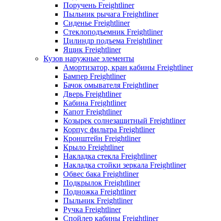
Поручень Freightliner
Пыльник рычага Freightliner
Сиденье Freightliner
Стеклоподъемник Freightliner
Цилиндр подъема Freightliner
Ящик Freightliner
Кузов наружные элементы
Амортизатор, кран кабины Freightliner
Бампер Freightliner
Бачок омывателя Freightliner
Дверь Freightliner
Кабина Freightliner
Капот Freightliner
Козырек солнезащитный Freightliner
Корпус фильтра Freightliner
Кронштейн Freightliner
Крыло Freightliner
Накладка стекла Freightliner
Накладка стойки зеркала Freightliner
Обвес бака Freightliner
Подкрылок Freightliner
Подножка Freightliner
Пыльник Freightliner
Ручка Freightliner
Спойлер кабины Freightliner