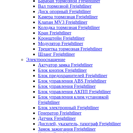
Барабан тормозной Freightliner
Вал тормозной Freightliner
Диск опорный Freightliner
Камера тормозная Freightliner
Клапан MV3 Freightliner
Колодка тормозная Freightliner
Кран Freightliner
Кронштейн Freightliner
Модулятор Freightliner
Трещетка тормозная Freightliner
Шланг Freightliner
Электрооснащение
Актуатор замка Freightliner
Блок кнопок Freightliner
Блок предохранителей Freightliner
Блок управления ABS Freightliner
Блок управления Freightliner
Блок управления АКПП Freightliner
Блок управления клим.установкой
Freightliner
Блок электронный Freightliner
Генератор Freightliner
Датчик Freightliner
Дисплей, указатель, тахограф Freightliner
Замок зажигания Freightliner