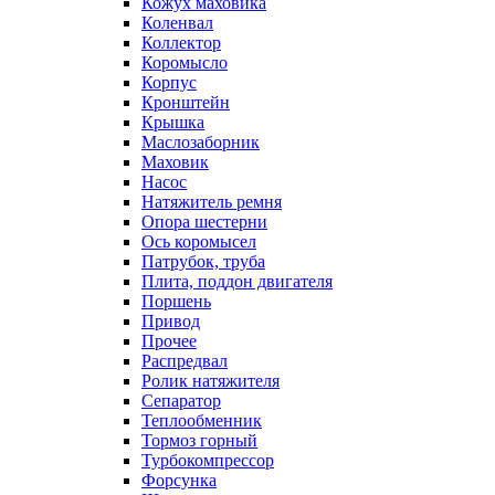
Кожух маховика
Коленвал
Коллектор
Коромысло
Корпус
Кронштейн
Крышка
Маслозаборник
Маховик
Насос
Натяжитель ремня
Опора шестерни
Ось коромысел
Патрубок, труба
Плита, поддон двигателя
Поршень
Привод
Прочее
Распредвал
Ролик натяжителя
Сепаратор
Теплообменник
Тормоз горный
Турбокомпрессор
Форсунка