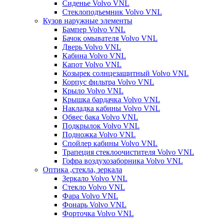
Сиденье Volvo VNL
Стеклоподъемник Volvo VNL
Кузов наружные элементы
Бампер Volvo VNL
Бачок омывателя Volvo VNL
Дверь Volvo VNL
Кабина Volvo VNL
Капот Volvo VNL
Козырек солнцезащитный Volvo VNL
Корпус фильтра Volvo VNL
Крыло Volvo VNL
Крышка бардачка Volvo VNL
Накладка кабины Volvo VNL
Обвес бака Volvo VNL
Подкрылок Volvo VNL
Подножка Volvo VNL
Спойлер кабины Volvo VNL
Трапеция стеклоочистителя Volvo VNL
Гофра воздухозаборника Volvo VNL
Оптика ,стекла, зеркала
Зеркало Volvo VNL
Стекло Volvo VNL
Фара Volvo VNL
Фонарь Volvo VNL
Форточка Volvo VNL