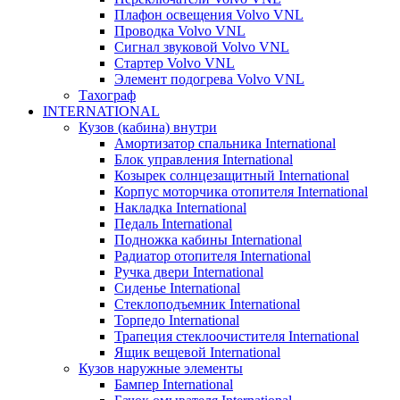
Плафон освещения Volvo VNL
Проводка Volvo VNL
Сигнал звуковой Volvo VNL
Стартер Volvo VNL
Элемент подогрева Volvo VNL
Тахограф
INTERNATIONAL
Кузов (кабина) внутри
Амортизатор спальника International
Блок управления International
Козырек солнцезащитный International
Корпус моторчика отопителя International
Накладка International
Педаль International
Подножка кабины International
Радиатор отопителя International
Ручка двери International
Сиденье International
Стеклоподъемник International
Торпедо International
Трапеция стеклоочистителя International
Ящик вещевой International
Кузов наружные элементы
Бампер International