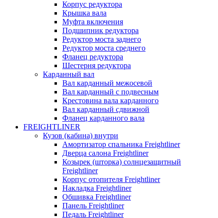
Корпус редуктора
Крышка вала
Муфта включения
Подшипник редуктора
Редуктор моста заднего
Редуктор моста среднего
Фланец редуктора
Шестерня редуктора
Карданный вал
Вал карданный межосевой
Вал карданный с подвесным
Крестовина вала карданного
Вал карданный сдвижной
Фланец карданного вала
FREIGHTLINER
Кузов (кабина) внутри
Амортизатор спальника Freightliner
Дверца салона Freightliner
Козырек (шторка) солнцезащитный
Freightliner
Корпус отопителя Freightliner
Накладка Freightliner
Обшивка Freightliner
Панель Freightliner
Педаль Freightliner