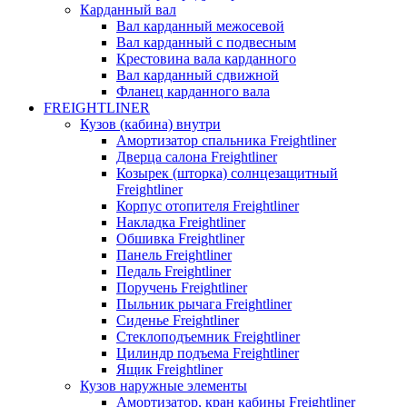
Карданный вал
Вал карданный межосевой
Вал карданный с подвесным
Крестовина вала карданного
Вал карданный сдвижной
Фланец карданного вала
FREIGHTLINER
Кузов (кабина) внутри
Амортизатор спальника Freightliner
Дверца салона Freightliner
Козырек (шторка) солнцезащитный
Freightliner
Корпус отопителя Freightliner
Накладка Freightliner
Обшивка Freightliner
Панель Freightliner
Педаль Freightliner
Поручень Freightliner
Пыльник рычага Freightliner
Сиденье Freightliner
Стеклоподъемник Freightliner
Цилиндр подъема Freightliner
Ящик Freightliner
Кузов наружные элементы
Амортизатор, кран кабины Freightliner