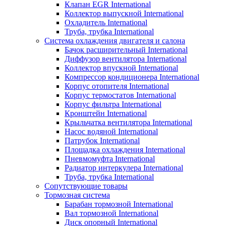
Клапан EGR International
Коллектор выпускной International
Охладитель International
Труба, трубка International
Система охлаждения двигателя и салона
Бачок расширительный International
Диффузор вентилятора International
Коллектор впускной International
Компрессор кондиционера International
Корпус отопителя International
Корпус термостатов International
Корпус фильтра International
Кронштейн International
Крыльчатка вентилятора International
Насос водяной International
Патрубок International
Площадка охлаждения International
Пневмомуфта International
Радиатор интеркулера International
Труба, трубка International
Сопутствующие товары
Тормозная система
Барабан тормозной International
Вал тормозной International
Диск опорный International