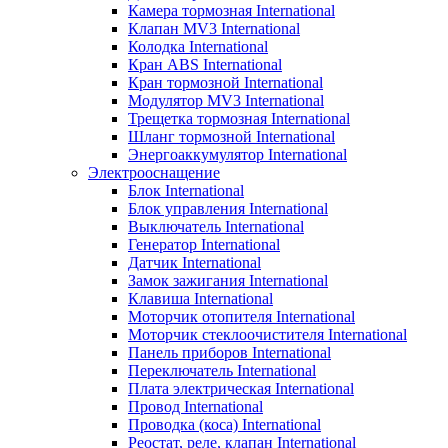
Камера тормозная International
Клапан MV3 International
Колодка International
Кран ABS International
Кран тормозной International
Модулятор MV3 International
Трещетка тормозная International
Шланг тормозной International
Энергоаккумулятор International
Электрооснащение
Блок International
Блок управления International
Выключатель International
Генератор International
Датчик International
Замок зажигания International
Клавиша International
Моторчик отопителя International
Моторчик стеклоочистителя International
Панель приборов International
Переключатель International
Плата электрическая International
Провод International
Проводка (коса) International
Реостат, реле, клапан International