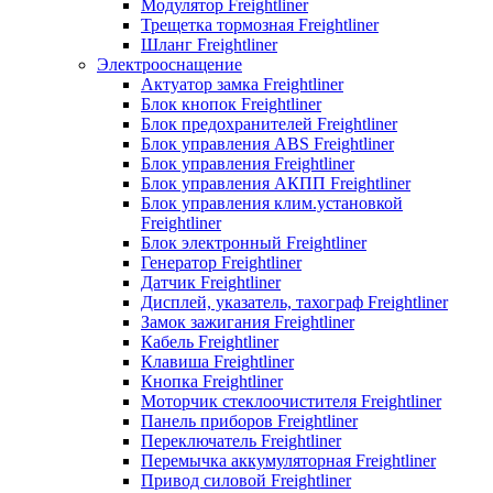
Модулятор Freightliner
Трещетка тормозная Freightliner
Шланг Freightliner
Электрооснащение
Актуатор замка Freightliner
Блок кнопок Freightliner
Блок предохранителей Freightliner
Блок управления ABS Freightliner
Блок управления Freightliner
Блок управления АКПП Freightliner
Блок управления клим.установкой
Freightliner
Блок электронный Freightliner
Генератор Freightliner
Датчик Freightliner
Дисплей, указатель, тахограф Freightliner
Замок зажигания Freightliner
Кабель Freightliner
Клавиша Freightliner
Кнопка Freightliner
Моторчик стеклоочистителя Freightliner
Панель приборов Freightliner
Переключатель Freightliner
Перемычка аккумуляторная Freightliner
Привод силовой Freightliner