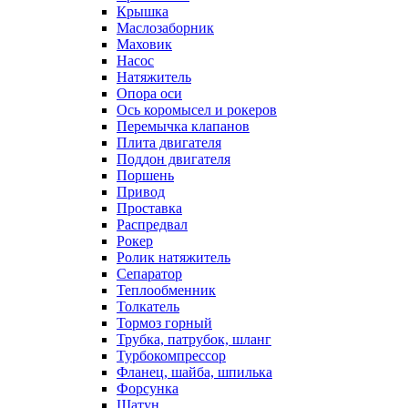
Крышка
Маслозаборник
Маховик
Насос
Натяжитель
Опора оси
Ось коромысел и рокеров
Перемычка клапанов
Плита двигателя
Поддон двигателя
Поршень
Привод
Проставка
Распредвал
Рокер
Ролик натяжитель
Сепаратор
Теплообменник
Толкатель
Тормоз горный
Трубка, патрубок, шланг
Турбокомпрессор
Фланец, шайба, шпилька
Форсунка
Шатун