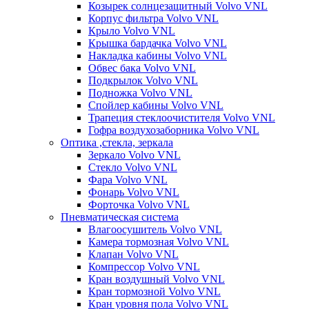
Козырек солнцезащитный Volvo VNL
Корпус фильтра Volvo VNL
Крыло Volvo VNL
Крышка бардачка Volvo VNL
Накладка кабины Volvo VNL
Обвес бака Volvo VNL
Подкрылок Volvo VNL
Подножка Volvo VNL
Спойлер кабины Volvo VNL
Трапеция стеклоочистителя Volvo VNL
Гофра воздухозаборника Volvo VNL
Оптика ,стекла, зеркала
Зеркало Volvo VNL
Стекло Volvo VNL
Фара Volvo VNL
Фонарь Volvo VNL
Форточка Volvo VNL
Пневматическая система
Влагоосушитель Volvo VNL
Камера тормозная Volvo VNL
Клапан Volvo VNL
Компрессор Volvo VNL
Кран воздушный Volvo VNL
Кран тормозной Volvo VNL
Кран уровня пола Volvo VNL