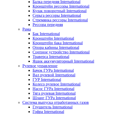
Балка передняя International
Кронштейн рессоры International
Кулак поворотный International
Серьга рессоры International
Стремянка рессоры International
Рессора передняя
Рама
Бак International
Кронштейн International
Кронштейн бака International
Опора кабины International
Сцепное устройство International
Траверса International
Ящик аккумуляторный International
Рулевое управление
Бачок ГУРа International
Вал рулевой International
ГУР International
Колесо рулевое International
Насос ГУРа International
Тяга рулевая International
Шланг ГУРа International
Система выпуска отработанных газов
Глушитель International
Гофра International