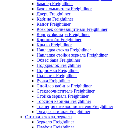
Бампер Freightliner
Бачок омывателя Freightliner
Дверь Freightliner
Кабина Freightliner
Капот Freightliner
Козырек солнезащитный Freightliner
Корпус фильтра Freightliner
Кронштейн Freightliner
Крыло Freightliner
Накладка стекла Freightliner
Накладка стойки зеркала Freightliner
Обвес бака Freightliner
Подкрылок Freightliner
Подножка Freightliner
Пыльник Freightliner
Ручка Freightliner
Спойлер кабины Freightliner
Стеклоочиститель Freightliner
Стойка зеркала Freightliner
Торсион кабины Freightliner
Трапеция стеклоочистителя Freightliner
Тяга реактивная Freightliner
Оптика, стекла, зеркала
Зеркало Freightliner
Плафон Freightliner