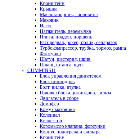
Кронштейн
Крышка
Маслозаборник, горловина
Маховик
Насос
Натяжитель, перемычка
Плита, поддон, поршень
Распредвал, рокер, ролик, сепаратор
Турбокомпрессор, трубка, тормоз, рампа
Форсунка
Шатун, шестерня, шкив
Шланг, штанга, щуп
CUMMINS11
Блок управления двигателем
Блок цилиндров
Болт, вилка, втулка
Головка блока цилиндров, гильза
Двигатель в сборе
Демпфер
Кожух маховика
Коленвал
Коллектор
Коромысло клапана, форсунки
Корпус подогрева и фильтра
Кронштейн