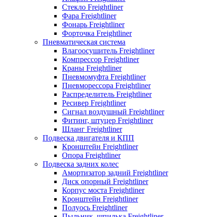
Стекло Freightliner
Фара Freightliner
Фонарь Freightliner
Форточка Freightliner
Пневматическая система
Влагоосушитель Freightliner
Компрессор Freightliner
Краны Freightliner
Пневмомуфта Freightliner
Пневморессора Freightliner
Распределитель Freightliner
Ресивер Freightliner
Сигнал воздушный Freightliner
Фитинг, штуцер Freightliner
Шланг Freightliner
Подвеска двигателя и КПП
Кронштейн Freightliner
Опора Freightliner
Подвеска задних колес
Амортизатор задний Freightliner
Диск опорный Freightliner
Корпус моста Freightliner
Кронштейн Freightliner
Полуось Freightliner
Пыльник, шпилька Freightliner