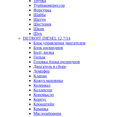
Трубка
Турбокомпрессор
Форсунка
Шайба
Шатун
Шестерня
Шкив
Щуп
DETROIT DIESEL 12,7/14
Блок управления двигателем
Блок цилиндров
Болт, вилка
Гильза
Головка блока цилиндров
Двигатель в сборе
Демпфер
Клапан
Кожух маховика
Коленвал
Коллектор
Коромысло
Корпус
Кронштейн
Крышка
Маслозаборник