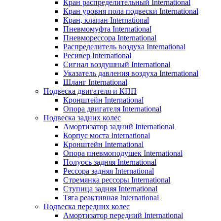
Кран распределительный International
Кран уровня пола подвески International
Кран, клапан International
Пневмомуфта International
Пневморессора International
Распределитель воздуха International
Ресивер International
Сигнал воздушный International
Указатель давления воздуха International
Шланг International
Подвеска двигателя и КПП
Кронштейн International
Опора двигателя International
Подвеска задних колес
Амортизатор задний International
Корпус моста International
Кронштейн International
Опора пневмоподушек International
Полуось задняя International
Рессора задняя International
Стремянка рессоры International
Ступица задняя International
Тяга реактивная International
Подвеска передних колес
Амортизатор передний International