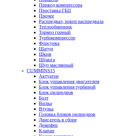
Привод компрессора
Проставка ГБЦ
Прочее
Распредвал, рокер распредвала
Теплообменник
Тормоз горный
Турбокомпрессор
Форсунка
Шатун
Шкив
Штанга
Щуп маслянный
CUMMINS15
Актуатор
Блок управления двигателем
Блок управления турбиной
Блок цилиндров
Болт
Вилка
Втулка
Головка блоков цилиндров
Двигатель в сборе
Демпфер
Клапан