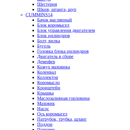
Шестерня
Шкив, штанга, щуп
CUMMINS14
Бачок маслянный
Блок коромысел
Блок управления двигателем
Блок цилиндров
Болт, вилка
Бугель
Головка блока цилиндров
Двигатель в сборе
Демпфер
Кожух маховика
Коленвал
Коллектор
Коромысло
Кронштейн
Крышка
Маслозаливная горловина
Маховик
Насос
Ось коромысел
Патрубок, трубка, шланг
Поддон
Поршень