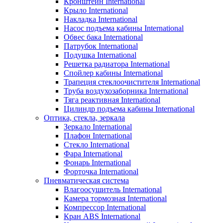
Кронштейн International
Крыло International
Накладка International
Насос подъема кабины International
Обвес бака International
Патрубок International
Подушка International
Решетка радиатора International
Спойлер кабины International
Трапеция стеклоочистителя International
Труба воздухозаборника International
Тяга реактивная International
Цилиндр подъема кабины International
Оптика, стекла, зеркала
Зеркало International
Плафон International
Стекло International
Фара International
Фонарь International
Форточка International
Пневматическая система
Влагоосушитель International
Камера тормозная International
Компрессор International
Кран ABS International