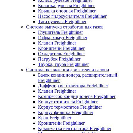
Колесо рулевое Freightliner
Колонка рулевая Freightliner
Крышка опорная Freightliner
Насос гидроусилителя Freightliner
Тяга рулевая Freightliner
Система выпуска отработанных газов
Глушитель Freightliner
Гофра, хомут Freightliner
Клапан Freightliner
Кронштейн Freightliner
Охладитель Freightliner
Патрубок Freightliner
Трубка, труба Freightliner
Система охлажления двигателя и салона
Бачок кондиционера, расширительный
Freightliner
Диффузор вентилятора Freightliner
Клапан Freightliner
Компрессор кондиционера Freightliner
Корпус отопителя Freightliner
Корпус термостатов Freightliner
Корпус фильтра Freightliner
Кран Freightliner
Кронштейн Freightliner
Крыльчатка вентилятора Freightliner