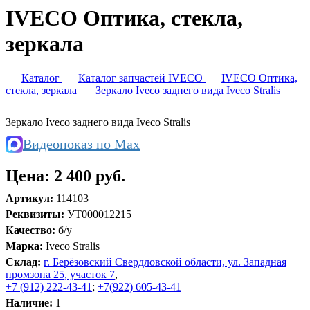
IVECO Оптика, стекла,
зеркала
|
Каталог
|
Каталог запчастей IVECO
|
IVECO Оптика,
стекла, зеркала
|
Зеркало Iveco заднего вида Iveco Stralis
Зеркало Iveco заднего вида Iveco Stralis
Видеопоказ по Max
Цена:
2 400 руб.
Артикул:
114103
Реквизиты:
УТ000012215
Качество:
б/у
Марка:
Iveco Stralis
Склад:
г. Берёзовский Свердловской области, ул. Западная
промзона 25, участок 7
,
+7 (912) 222-43-41
;
+7(922) 605-43-41
Наличие:
1