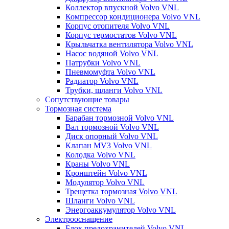
Коллектор впускной Volvo VNL
Компрессор кондиционера Volvo VNL
Корпус отопителя Volvo VNL
Корпус термостатов Volvo VNL
Крыльчатка вентилятора Volvo VNL
Насос водяной Volvo VNL
Патрубки Volvo VNL
Пневмомуфта Volvo VNL
Радиатор Volvo VNL
Трубки, шланги Volvo VNL
Сопутствующие товары
Тормозная система
Барабан тормозной Volvo VNL
Вал тормозной Volvo VNL
Диск опорный Volvo VNL
Клапан MV3 Volvo VNL
Колодка Volvo VNL
Краны Volvo VNL
Кронштейн Volvo VNL
Модулятор Volvo VNL
Трещетка тормозная Volvo VNL
Шланги Volvo VNL
Энергоаккумулятор Volvo VNL
Электрооснащение
Блок предохранителей Volvo VNL