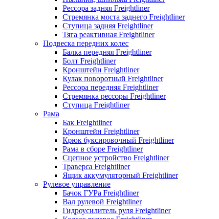
Рессора задняя Freightliner
Стремянка моста заднего Freightliner
Ступица задняя Freightliner
Тяга реактивная Freightliner
Подвеска передних колес
Балка передняя Freightliner
Болт Freightliner
Кронштейн Freightliner
Кулак поворотный Freightliner
Рессора передняя Freightliner
Стремянка рессоры Freightliner
Ступица Freightliner
Рама
Бак Freightliner
Кронштейн Freightliner
Крюк буксировочный Freightliner
Рама в сборе Freightliner
Сцепное устройство Freightliner
Траверса Freightliner
Ящик аккумуляторный Freightliner
Рулевое управление
Бачок ГУРа Freightliner
Вал рулевой Freightliner
Гидроусилитель руля Freightliner