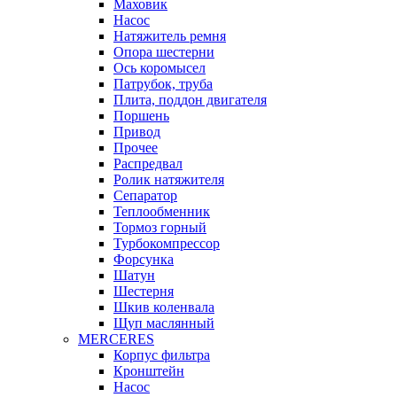
Маховик
Насос
Натяжитель ремня
Опора шестерни
Ось коромысел
Патрубок, труба
Плита, поддон двигателя
Поршень
Привод
Прочее
Распредвал
Ролик натяжителя
Сепаратор
Теплообменник
Тормоз горный
Турбокомпрессор
Форсунка
Шатун
Шестерня
Шкив коленвала
Щуп маслянный
MERCERES
Корпус фильтра
Кронштейн
Насос