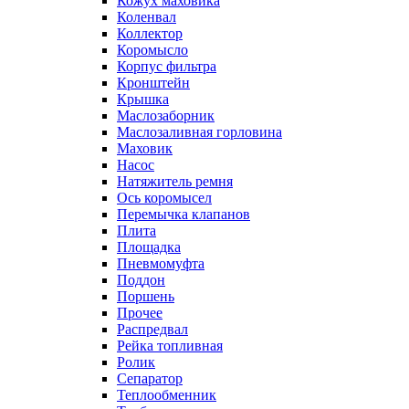
Кожух маховика
Коленвал
Коллектор
Коромысло
Корпус фильтра
Кронштейн
Крышка
Маслозаборник
Маслозаливная горловина
Маховик
Насос
Натяжитель ремня
Ось коромысел
Перемычка клапанов
Плита
Площадка
Пневмомуфта
Поддон
Поршень
Прочее
Распредвал
Рейка топливная
Ролик
Сепаратор
Теплообменник