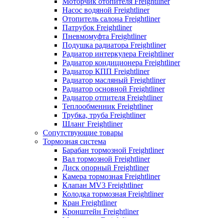
Моторчик отопителя Freightliner
Насос водяной Freightliner
Отопитель салона Freightliner
Патрубок Freightliner
Пневмомуфта Freightliner
Подушка радиатора Freightliner
Радиатор интеркулера Freightliner
Радиатор кондиционера Freightliner
Радиатор КПП Freightliner
Радиатор масляный Freightliner
Радиатор основной Freightliner
Радиатор отпителя Freightliner
Теплообменник Freightliner
Трубка, труба Freightliner
Шланг Freightliner
Сопутствующие товары
Тормозная система
Барабан тормозной Freightliner
Вал тормозной Freightliner
Диск опорный Freightliner
Камера тормозная Freightliner
Клапан MV3 Freightliner
Колодка тормозная Freightliner
Кран Freightliner
Кронштейн Freightliner