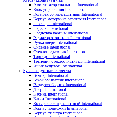
Кузов (кабина) внутри
Амортизатор спальника International
Блок управления International
Козырек солнцезащитный International
Корпус моторчика отопителя International
Накладка International
Педаль International
Подножка кабины International
Радиатор отопителя International
Ручка двери International
Сиденье International
Стеклоподъемник International
Торпедо International
Трапеция стеклоочистителя International
Ящик вещевой International
Кузов наружные элементы
Бампер International
Бачок омывателя International
Воздухозаборник International
Дверь International
Кабина International
Капот International
Козырек солнцезащитный International
Корпус подножки International
Корпус фильтра International