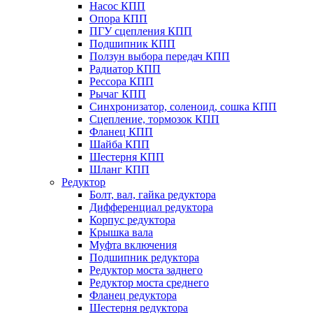
Насос КПП
Опора КПП
ПГУ сцепления КПП
Подшипник КПП
Ползун выбора передач КПП
Радиатор КПП
Рессора КПП
Рычаг КПП
Синхронизатор, соленоид, сошка КПП
Сцепление, тормозок КПП
Фланец КПП
Шайба КПП
Шестерня КПП
Шланг КПП
Редуктор
Болт, вал, гайка редуктора
Дифференциал редуктора
Корпус редуктора
Крышка вала
Муфта включения
Подшипник редуктора
Редуктор моста заднего
Редуктор моста среднего
Фланец редуктора
Шестерня редуктора