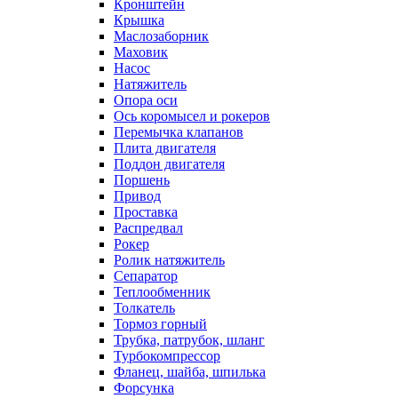
Кронштейн
Крышка
Маслозаборник
Маховик
Насос
Натяжитель
Опора оси
Ось коромысел и рокеров
Перемычка клапанов
Плита двигателя
Поддон двигателя
Поршень
Привод
Проставка
Распредвал
Рокер
Ролик натяжитель
Сепаратор
Теплообменник
Толкатель
Тормоз горный
Трубка, патрубок, шланг
Турбокомпрессор
Фланец, шайба, шпилька
Форсунка