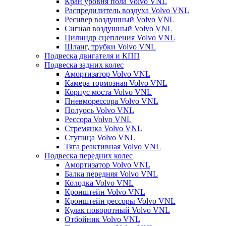
Кран уровня пола Volvo VNL
Распредилитель воздуха Volvo VNL
Ресивер воздушный Volvo VNL
Сигнал воздушный Volvo VNL
Цилиндр сцепления Volvo VNL
Шланг, трубки Volvo VNL
Подвеска двигателя и КПП
Подвеска задних колес
Амортизатор Volvo VNL
Камера тормозная Volvo VNL
Корпус моста Volvo VNL
Пневморессора Volvo VNL
Полуось Volvo VNL
Рессора Volvo VNL
Стремянка Volvo VNL
Ступица Volvo VNL
Тяга реактивная Volvo VNL
Подвеска передних колес
Амортизатор Volvo VNL
Балка передняя Volvo VNL
Колодка Volvo VNL
Кронштейн Volvo VNL
Кронштейн рессоры Volvo VNL
Кулак поворотный Volvo VNL
Отбойник Volvo VNL