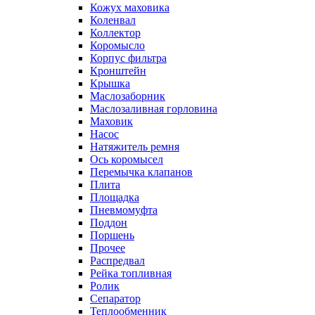
Кожух маховика
Коленвал
Коллектор
Коромысло
Корпус фильтра
Кронштейн
Крышка
Маслозаборник
Маслозаливная горловина
Маховик
Насос
Натяжитель ремня
Ось коромысел
Перемычка клапанов
Плита
Площадка
Пневмомуфта
Поддон
Поршень
Прочее
Распредвал
Рейка топливная
Ролик
Сепаратор
Теплообменник