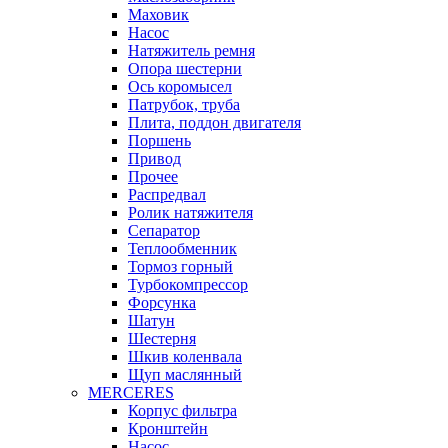
Маховик
Насос
Натяжитель ремня
Опора шестерни
Ось коромысел
Патрубок, труба
Плита, поддон двигателя
Поршень
Привод
Прочее
Распредвал
Ролик натяжителя
Сепаратор
Теплообменник
Тормоз горный
Турбокомпрессор
Форсунка
Шатун
Шестерня
Шкив коленвала
Щуп маслянный
MERCERES
Корпус фильтра
Кронштейн
Насос