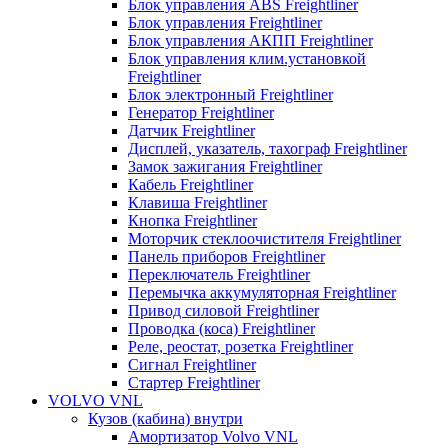
Блок управления ABS Freightliner
Блок управления Freightliner
Блок управления АКПП Freightliner
Блок управления клим.установкой
Freightliner
Блок электронный Freightliner
Генератор Freightliner
Датчик Freightliner
Дисплей, указатель, тахограф Freightliner
Замок зажигания Freightliner
Кабель Freightliner
Клавиша Freightliner
Кнопка Freightliner
Моторчик стеклоочистителя Freightliner
Панель приборов Freightliner
Переключатель Freightliner
Перемычка аккумуляторная Freightliner
Привод силовой Freightliner
Проводка (коса) Freightliner
Реле, реостат, розетка Freightliner
Сигнал Freightliner
Стартер Freightliner
VOLVO VNL
Кузов (кабина) внутри
Амортизатор Volvo VNL