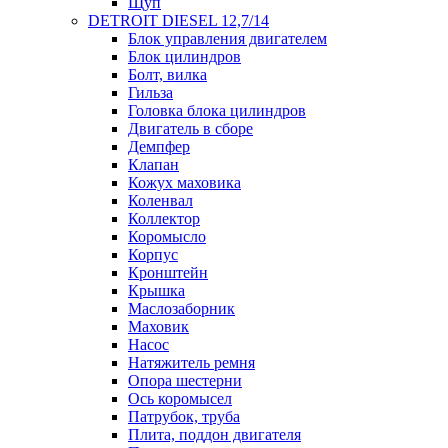
Щуп
DETROIT DIESEL 12,7/14
Блок управления двигателем
Блок цилиндров
Болт, вилка
Гильза
Головка блока цилиндров
Двигатель в сборе
Демпфер
Клапан
Кожух маховика
Коленвал
Коллектор
Коромысло
Корпус
Кронштейн
Крышка
Маслозаборник
Маховик
Насос
Натяжитель ремня
Опора шестерни
Ось коромысел
Патрубок, труба
Плита, поддон двигателя