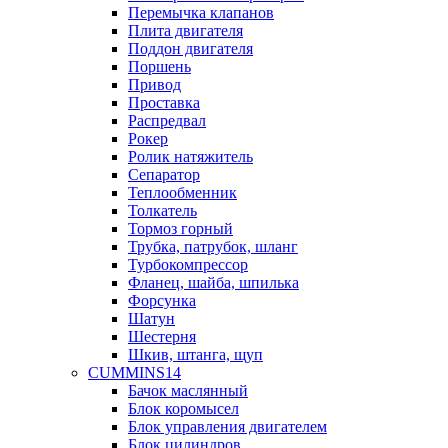
Перемычка клапанов
Плита двигателя
Поддон двигателя
Поршень
Привод
Проставка
Распредвал
Рокер
Ролик натяжитель
Сепаратор
Теплообменник
Толкатель
Тормоз горный
Трубка, патрубок, шланг
Турбокомпрессор
Фланец, шайба, шпилька
Форсунка
Шатун
Шестерня
Шкив, штанга, щуп
CUMMINS14
Бачок маслянный
Блок коромысел
Блок управления двигателем
Блок цилиндров