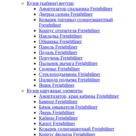
Кузов (кабина) внутри
Амортизатор спальника Freightliner
Дверца салона Freightliner
Козырек (шторка) солнцезащитный
Freightliner
Корпус отопителя Freightliner
Накладка Freightliner
Обшивка Freightliner
Панель Freightliner
Педаль Freightliner
Поручень Freightliner
Пыльник рычага Freightliner
Сиденье Freightliner
Стеклоподъемник Freightliner
Цилиндр подъема Freightliner
Ящик Freightliner
Кузов наружные элементы
Амортизатор, кран кабины Freightliner
Бампер Freightliner
Бачок омывателя Freightliner
Дверь Freightliner
Кабина Freightliner
Капот Freightliner
Козырек солнезащитный Freightliner
Корпус фильтра Freightliner