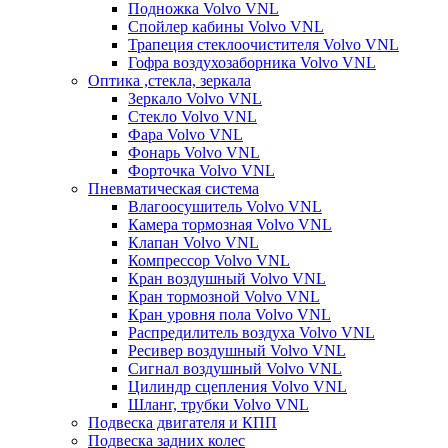
Подножка Volvo VNL
Спойлер кабины Volvo VNL
Трапеция стеклоочистителя Volvo VNL
Гофра воздухозаборника Volvo VNL
Оптика ,стекла, зеркала
Зеркало Volvo VNL
Стекло Volvo VNL
Фара Volvo VNL
Фонарь Volvo VNL
Форточка Volvo VNL
Пневматическая система
Влагоосушитель Volvo VNL
Камера тормозная Volvo VNL
Клапан Volvo VNL
Компрессор Volvo VNL
Кран воздушный Volvo VNL
Кран тормозной Volvo VNL
Кран уровня пола Volvo VNL
Распредилитель воздуха Volvo VNL
Ресивер воздушный Volvo VNL
Сигнал воздушный Volvo VNL
Цилиндр сцепления Volvo VNL
Шланг, трубки Volvo VNL
Подвеска двигателя и КПП
Подвеска задних колес