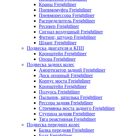
Краны Freightliner
Пневмомуфта Freightliner
Пневморессора Freightliner
Распределитель Freightliner
Ресивер Freightliner
Сигнал воздушный Freightliner
Фитинг, штуцер Freightliner
Шланг Freightliner
Подвеска двигателя и КПП
Кронштейн Freightliner
Опора Freightliner
Подвеска задних колес
Амортизатор задний Freightliner
Диск опорный Freightliner
Корпус моста Freightliner
Кронштейн Freightliner
Полуось Freightliner
Пыльник, шпилька Freightliner
Рессора задняя Freightliner
Стремянка моста заднего Freightliner
Ступица задняя Freightliner
Тяга реактивная Freightliner
Подвеска передних колес
Балка передняя Freightliner
Болт Freightliner