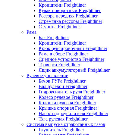
Кронштейн Freightliner
Кулак поворотный Freightliner
Рессора передняя Freightliner
Стремянка рессоры Freightliner
Ступица Freightliner
Рама
Бак Freightliner
Кронштейн Freightliner
Крюк буксировочный Freightliner
Рама в сборе Freightliner
Сцепное устройство Freightliner
Траверса Freightliner
Ящик аккумуляторный Freightliner
Рулевое управление
Бачок ГУРа Freightliner
Вал рулевой Freightliner
Гидроусилитель руля Freightliner
Колесо рулевое Freightliner
Колонка рулевая Freightliner
Крышка опорная Freightliner
Насос гидроусилителя Freightliner
Тяга рулевая Freightliner
Система выпуска отработанных газов
Глушитель Freightliner