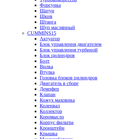
Форсунка
Шатун
Шкив
Штанга
Щуп маслянный
CUMMINS15
Актуатор
Блок управления двигателем
Блок управления турбиной
Блок цилиндров
Болт
Вилка
Втулка
Головка блоков цилиндров
Двигатель в сборе
Демпфер
Клапан
Кожух маховика
Коленвал
Коллектор
Коромысло
Корпус фильтра
Кронштейн
Крышка