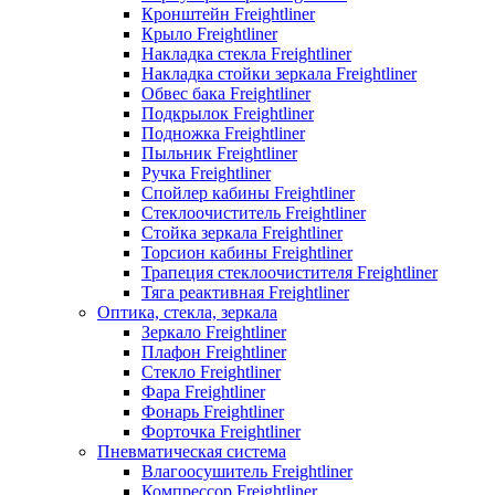
Кронштейн Freightliner
Крыло Freightliner
Накладка стекла Freightliner
Накладка стойки зеркала Freightliner
Обвес бака Freightliner
Подкрылок Freightliner
Подножка Freightliner
Пыльник Freightliner
Ручка Freightliner
Спойлер кабины Freightliner
Стеклоочиститель Freightliner
Стойка зеркала Freightliner
Торсион кабины Freightliner
Трапеция стеклоочистителя Freightliner
Тяга реактивная Freightliner
Оптика, стекла, зеркала
Зеркало Freightliner
Плафон Freightliner
Стекло Freightliner
Фара Freightliner
Фонарь Freightliner
Форточка Freightliner
Пневматическая система
Влагоосушитель Freightliner
Компрессор Freightliner