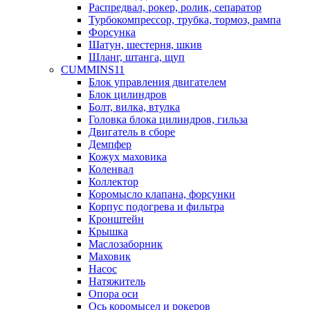
Распредвал, рокер, ролик, сепаратор
Турбокомпрессор, трубка, тормоз, рампа
Форсунка
Шатун, шестерня, шкив
Шланг, штанга, щуп
CUMMINS11
Блок управления двигателем
Блок цилиндров
Болт, вилка, втулка
Головка блока цилиндров, гильза
Двигатель в сборе
Демпфер
Кожух маховика
Коленвал
Коллектор
Коромысло клапана, форсунки
Корпус подогрева и фильтра
Кронштейн
Крышка
Маслозаборник
Маховик
Насос
Натяжитель
Опора оси
Ось коромысел и рокеров