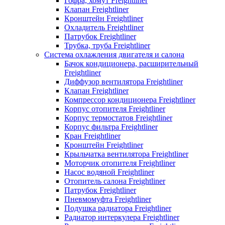
Гофра, хомут Freightliner
Клапан Freightliner
Кронштейн Freightliner
Охладитель Freightliner
Патрубок Freightliner
Трубка, труба Freightliner
Система охлажления двигателя и салона
Бачок кондиционера, расширительный
Freightliner
Диффузор вентилятора Freightliner
Клапан Freightliner
Компрессор кондиционера Freightliner
Корпус отопителя Freightliner
Корпус термостатов Freightliner
Корпус фильтра Freightliner
Кран Freightliner
Кронштейн Freightliner
Крыльчатка вентилятора Freightliner
Моторчик отопителя Freightliner
Насос водяной Freightliner
Отопитель салона Freightliner
Патрубок Freightliner
Пневмомуфта Freightliner
Подушка радиатора Freightliner
Радиатор интеркулера Freightliner