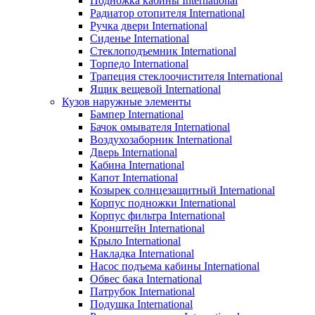
Подножка кабины International
Радиатор отопителя International
Ручка двери International
Сиденье International
Стеклоподъемник International
Торпедо International
Трапеция стеклоочистителя International
Ящик вещевой International
Кузов наружные элементы
Бампер International
Бачок омывателя International
Воздухозаборник International
Дверь International
Кабина International
Капот International
Козырек солнцезащитный International
Корпус подножки International
Корпус фильтра International
Кронштейн International
Крыло International
Накладка International
Насос подъема кабины International
Обвес бака International
Патрубок International
Подушка International