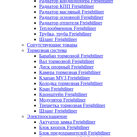
Радиатор кондиционера Freightliner
Радиатор КПП Freightliner
Радиатор масляный Freightliner
Радиатор основной Freightliner
Радиатор отпителя Freightliner
Теплообменник Freightliner
Трубка, труба Freightliner
Шланг Freightliner
Сопутствующие товары
Тормозная система
Барабан тормозной Freightliner
Вал тормозной Freightliner
Диск опорный Freightliner
Камера тормозная Freightliner
Клапан MV3 Freightliner
Колодка тормозная Freightliner
Кран Freightliner
Кронштейн Freightliner
Модулятор Freightliner
Трещетка тормозная Freightliner
Шланг Freightliner
Электрооснащение
Актуатор замка Freightliner
Блок кнопок Freightliner
Блок предохранителей Freightliner