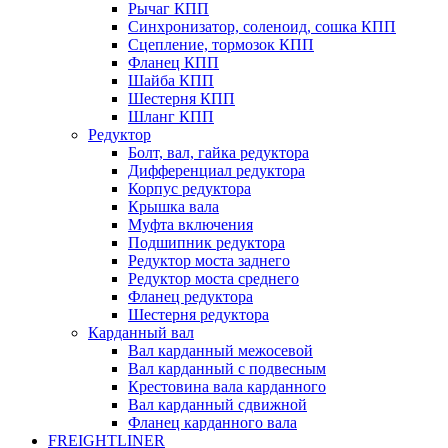
Рычаг КПП
Синхронизатор, соленоид, сошка КПП
Сцепление, тормозок КПП
Фланец КПП
Шайба КПП
Шестерня КПП
Шланг КПП
Редуктор
Болт, вал, гайка редуктора
Дифференциал редуктора
Корпус редуктора
Крышка вала
Муфта включения
Подшипник редуктора
Редуктор моста заднего
Редуктор моста среднего
Фланец редуктора
Шестерня редуктора
Карданный вал
Вал карданный межосевой
Вал карданный с подвесным
Крестовина вала карданного
Вал карданный сдвижной
Фланец карданного вала
FREIGHTLINER