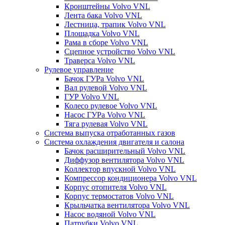
Кронштейны Volvo VNL
Лента бака Volvo VNL
Лестница, трапик Volvo VNL
Площадка Volvo VNL
Рама в сборе Volvo VNL
Сцепное устройство Volvo VNL
Траверса Volvo VNL
Рулевое управление
Бачок ГУРа Volvo VNL
Вал рулевой Volvo VNL
ГУР Volvo VNL
Колесо рулевое Volvo VNL
Насос ГУРа Volvo VNL
Тяга рулевая Volvo VNL
Система выпуска отработанных газов
Система охлаждения двигателя и салона
Бачок расширительный Volvo VNL
Диффузор вентилятора Volvo VNL
Коллектор впускной Volvo VNL
Компрессор кондиционера Volvo VNL
Корпус отопителя Volvo VNL
Корпус термостатов Volvo VNL
Крыльчатка вентилятора Volvo VNL
Насос водяной Volvo VNL
Патрубки Volvo VNL