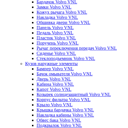
Бардачок Volvo VNL
Замки Volvo VNL
Кожух рычага Volvo VNL
Накладка Volvo VNL
Обшивка двери Volvo VNL
Панель Volvo VNL
Педаль Volvo VNL
Пластик Volvo VNL
Поручень Volvo VNL
Рычаг переключения передач Volvo VNL
Сиденье Volvo VNL
Стеклоподъемник Volvo VNL
Кузов наружные элементы
Бампер Volvo VNL
Бачок омывателя Volvo VNL
Дверь Volvo VNL
Кабина Volvo VNL
Капот Volvo VNL
Козырек солнцезащитный Volvo VNL
Корпус фильтра Volvo VNL
Крыло Volvo VNL
Крышка бардачка Volvo VNL
Накладка кабины Volvo VNL
Обвес бака Volvo VNL
Подкрылок Volvo VNL