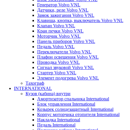
Генератор Volvo VNL
Датчики, реле Volvo VNL
Замок зажигания Volvo VNL
Клавиша, кнопка, выключатель Volvo VNL
Клапан Volvo VNL
Кран печки Volvo VNL
Моторчик Volvo VNL
Панель приборов Volvo VNL
Педаль Volvo VNL
Переключатели Volvo VNL
Плафон освещения Volvo VNL
Проводка Volvo VNL
Сигнал звуковой Volvo VNL
Стартер Volvo VNL
Элемент подогрева Volvo VNL
Тахограф
INTERNATIONAL
Кузов (кабина) внутри
Амортизатор спальника International
Блок управления International
Козырек солнцезащитный International
Корпус моторчика отопителя International
Накладка International
Педаль International