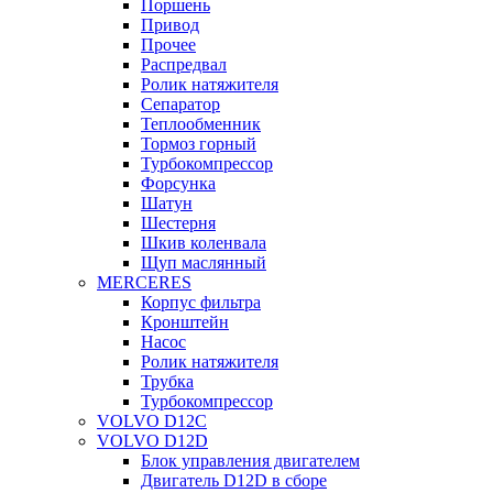
Поршень
Привод
Прочее
Распредвал
Ролик натяжителя
Сепаратор
Теплообменник
Тормоз горный
Турбокомпрессор
Форсунка
Шатун
Шестерня
Шкив коленвала
Щуп маслянный
MERCERES
Корпус фильтра
Кронштейн
Насос
Ролик натяжителя
Трубка
Турбокомпрессор
VOLVO D12C
VOLVO D12D
Блок управления двигателем
Двигатель D12D в сборе