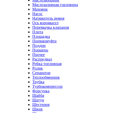
Маслозаборник
Маслозаливная горловина
Маховик
Насос
Натяжитель ремня
Ось коромысел
Перемычка клапанов
Плита
Площадка
Пневмомуфта
Поддон
Поршень
Прочее
Распредвал
Рейка топливная
Ролик
Сепаратор
Теплообменник
Трубка
Турбокомпрессор
Форсунка
Шайба
Шатун
Шестерня
Шкив