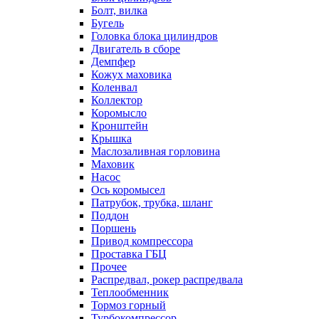
Болт, вилка
Бугель
Головка блока цилиндров
Двигатель в сборе
Демпфер
Кожух маховика
Коленвал
Коллектор
Коромысло
Кронштейн
Крышка
Маслозаливная горловина
Маховик
Насос
Ось коромысел
Патрубок, трубка, шланг
Поддон
Поршень
Привод компрессора
Проставка ГБЦ
Прочее
Распредвал, рокер распредвала
Теплообменник
Тормоз горный
Турбокомпрессор