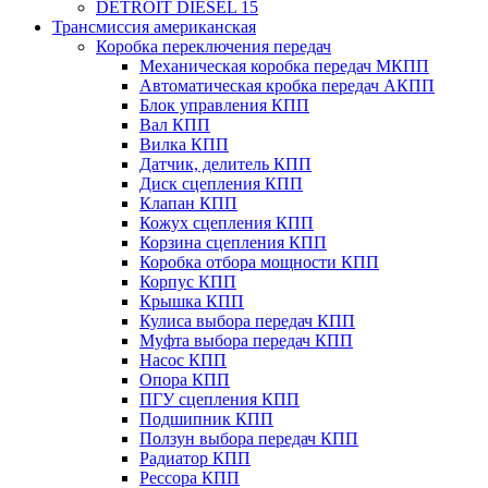
DETROIT DIESEL 15
Трансмиссия американская
Коробка переключения передач
Механическая коробка передач МКПП
Автоматическая кробка передач АКПП
Блок управления КПП
Вал КПП
Вилка КПП
Датчик, делитель КПП
Диск сцепления КПП
Клапан КПП
Кожух сцепления КПП
Корзина сцепления КПП
Коробка отбора мощности КПП
Корпус КПП
Крышка КПП
Кулиса выбора передач КПП
Муфта выбора передач КПП
Насос КПП
Опора КПП
ПГУ сцепления КПП
Подшипник КПП
Ползун выбора передач КПП
Радиатор КПП
Рессора КПП